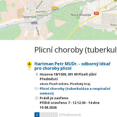
Plicní choroby (tuberkul
Hartman Petr MUDr. - odborný lékař
pro choroby plicní
Husova 18/1509, 301 00 Plzeň-Jižní
Předměstí
okres Plzeň-město, Plzeňský kraj
Plicní choroby (tuberkulóza a respirační
nemoci)
Právě je zavřeno
Příště otevřeno
7 - 12
12:30 - 14
dne
10.08.2026
0
(
0
hodnocení)