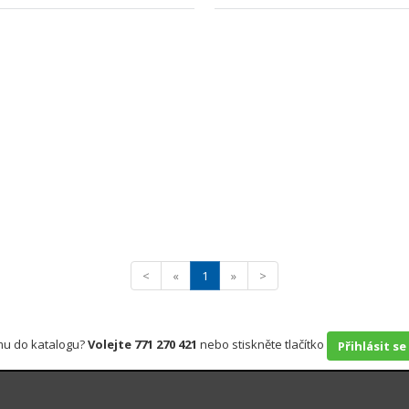
<
«
1
»
>
rmu do katalogu?
Volejte 771 270 421
nebo stiskněte tlačítko
Přihlásit se