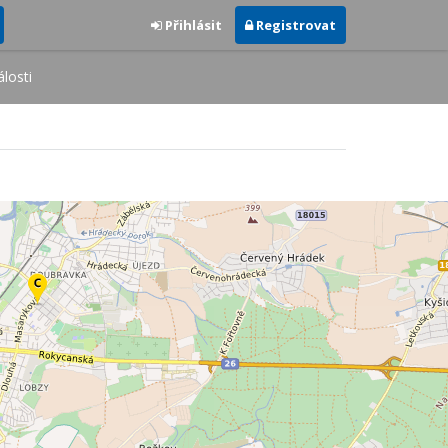
Přihlásit
Registrovat
losti