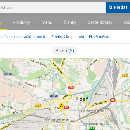
Hledat
y
Produkty
Menu
Články
Časté dotazy
Udá
rkulóza a respirační nemoci)
Plzeňský kraj
okres Plzeň-město
Plzeň
(5)