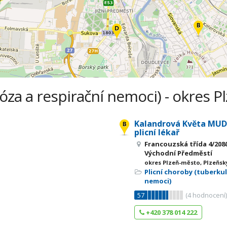
óza a respirační nemoci) - okres P
Kalandrová Květa MUDr.
plicní lékař
Francouzská třída 4/2080
Východní Předměstí
okres Plzeň-město, Plzeňsk
Plicní choroby (tuberkul
nemoci)
57
(
4
hodnocení
+420 378 014 222