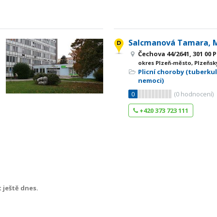
Salcmanová Tamara, 
Čechova 44/2641, 301 00 
okres Plzeň-město, Plzeňsk
Plicní choroby (tuberkul
nemoci)
0
(
0
hodnocení)
+420 373 723 111
 ještě dnes.