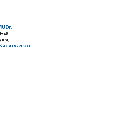
MUDr.
Plzeň
ý kraj
óza a respirační