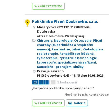
+420 377 320 953
Poliklinika Plzeň Doubravka, s.r.o.
Masarykova 62/1132, 312 00 Plzeň-
Doubravka
okres Plzeň-město, Plzeňský kraj
Chirurgie
,
Neurologie
,
Ortopedie
,
Plicní
choroby (tuberkulóza a respirační
nemoci)
,
Psychiatrie
,
Lékaři
,
Onkologie a
radioterapie
,
Rehabilitace léčebná,
fyzioterapie, fyziatrie a balneologie
,
Laboratoře, specializovaná zařízení
,
Kanceláře - pronájem, služby
Právě je zavřeno
Příště otevřeno
6:45 - 18:45
dne 10.08.2026
63
(
3
hodnocení)
„Bezpečná poliklinika, spokojený pacient.“
Neváhejte nás kontaktovat
+420 373 724 111
Galerie