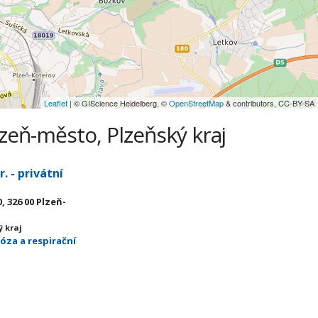
Leaflet
| © GIScience Heidelberg, ©
OpenStreetMap
& contributors, CC-BY-SA
lzeň-město, Plzeňský kraj
 - privátní
, 326 00 Plzeň-
ý kraj
óza a respirační
)