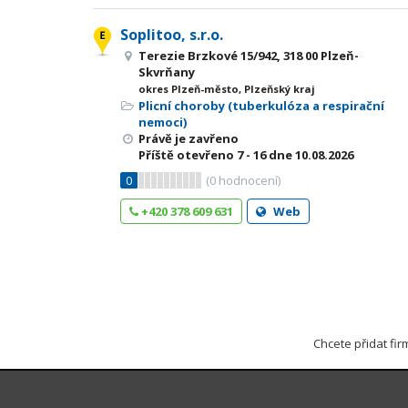
Soplitoo, s.r.o.
Terezie Brzkové 15/942, 318 00 Plzeň-
Skvrňany
okres Plzeň-město, Plzeňský kraj
Plicní choroby (tuberkulóza a respirační
nemoci)
Právě je zavřeno
Příště otevřeno
7 - 16
dne 10.08.2026
0
(
0
hodnocení)
+420 378 609 631
Web
Chcete přidat fi