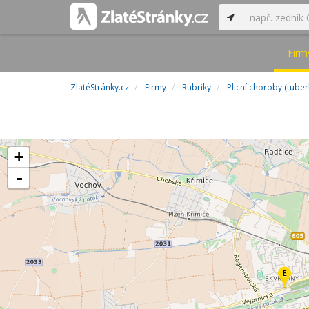
Firm
ZlatéStránky.cz
Firmy
Rubriky
Plicní choroby (tube
+
-