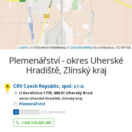
Leaflet
| © GIScience Heidelberg, ©
OpenStreetMap
& contributors, CC-BY-SA
Plemenářství - okres Uherské
Hradiště, Zlínský kraj
CRV Czech Republic, spol. s r.o.
U Korečnice 1770, 688 01 Uherský Brod
okres Uherské Hradiště, Zlínský kraj
Plemenářství
0
(
0
hodnocení)
+420 572 633 463