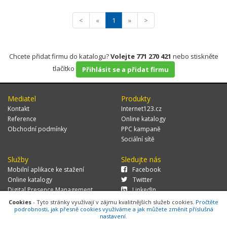
<
«
1
»
>
Chcete přidat firmu do katalogu?
Volejte 771 270 421
nebo stiskněte
tlačítko
Přihlásit se a přidat firmu
Mediatel
Produkty
Kontakt
Internet123.cz
Reference
Online katalogy
Obchodní podmínky
PPC kampaně
Sociální sítě
Služby
Sledujte nás
Mobilní aplikace ke stažení
Facebook
Online katalogy
Twitter
Digital Presence Management
LinkedIn
Více zákazníků
Cookies
- Tyto stránky využívají v zájmu kvalitnějších služeb cookies.
Pročtěte
podrobnosti, jak přesně cookies využíváme a jak můžete změnit příslušná
nastavení.