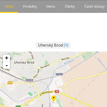
Firmy
Produkty
Menu
Články
Časté dotazy
Uherský Brod
(1)
+
-