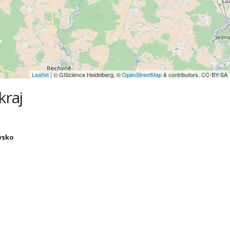
Leaflet
| © GIScience Heidelberg, ©
OpenStreetMap
& contributors, CC-BY-SA
kraj
evsko