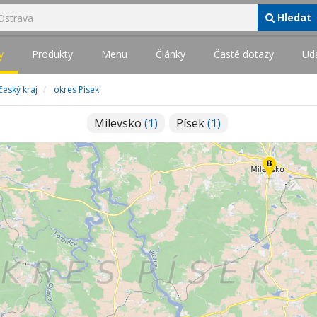
Hledat
y
Produkty
Menu
Články
Časté dotazy
Udá
český kraj
okres Písek
Milevsko
(1)
Písek
(1)