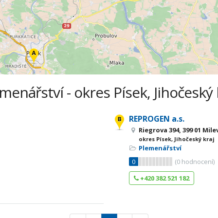
menářství - okres Písek, Jihočeský 
REPROGEN a.s.
Riegrova 394, 399 01 Mil
okres Písek, Jihočeský kraj
Plemenářství
0
(
0
hodnocení)
+420 382 521 182