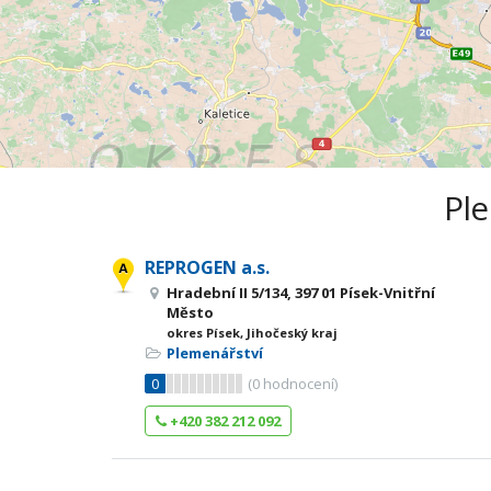
Ple
REPROGEN a.s.
Hradební II 5/134, 397 01 Písek-Vnitřní
Město
okres Písek, Jihočeský kraj
Plemenářství
0
(
0
hodnocení)
+420 382 212 092