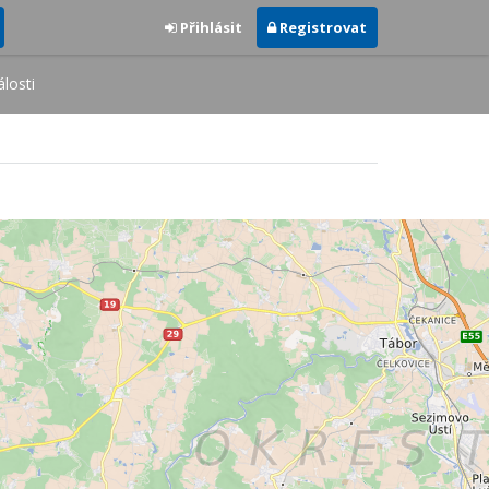
Přihlásit
Registrovat
losti