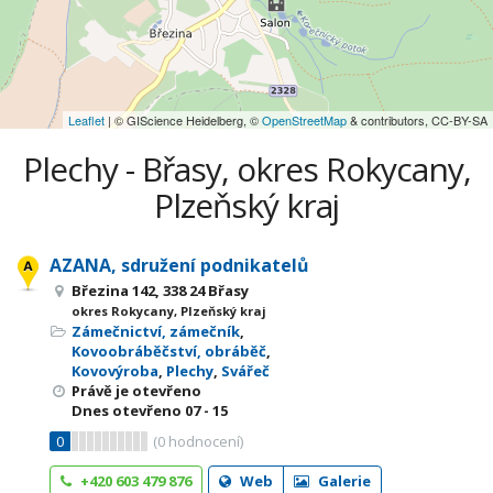
Leaflet
| © GIScience Heidelberg, ©
OpenStreetMap
& contributors, CC-BY-SA
Plechy - Břasy, okres Rokycany,
Plzeňský kraj
AZANA, sdružení podnikatelů
Březina 142, 338 24 Břasy
okres Rokycany, Plzeňský kraj
Zámečnictví, zámečník
,
Kovoobráběčství, obráběč
,
Kovovýroba
,
Plechy
,
Svářeč
Právě je otevřeno
Dnes otevřeno
07 - 15
0
(
0
hodnocení)
+420 603 479 876
Web
Galerie