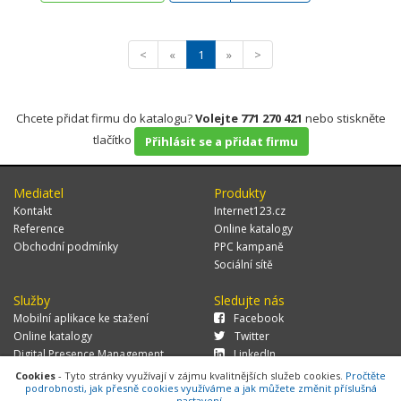
<
«
1
»
>
Chcete přidat firmu do katalogu?
Volejte 771 270 421
nebo stiskněte
tlačítko
Přihlásit se a přidat firmu
Mediatel
Produkty
Kontakt
Internet123.cz
Reference
Online katalogy
Obchodní podmínky
PPC kampaně
Sociální sítě
Služby
Sledujte nás
Mobilní aplikace ke stažení
Facebook
Online katalogy
Twitter
Digital Presence Management
LinkedIn
Více zákazníků
Cookies
- Tyto stránky využívají v zájmu kvalitnějších služeb cookies.
Pročtěte
podrobnosti, jak přesně cookies využíváme a jak můžete změnit příslušná
nastavení.