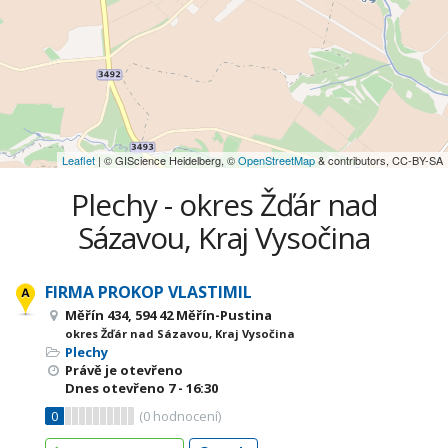
Leaflet
| © GIScience Heidelberg, ©
OpenStreetMap
& contributors, CC-BY-SA
Plechy - okres Žďár nad
Sázavou, Kraj Vysočina
FIRMA PROKOP VLASTIMIL
Měřín 434, 594 42 Měřín-Pustina
okres Žďár nad Sázavou, Kraj Vysočina
Plechy
Právě je otevřeno
Dnes otevřeno
7 - 16:30
0
(
0
hodnocení)