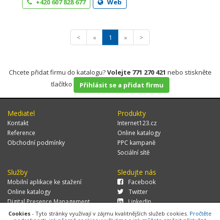
+420 607 828 677
Web
<
«
1
»
>
Chcete přidat firmu do katalogu?
Volejte 771 270 421
nebo stiskněte
tlačítko
Přihlásit se a přidat firmu
Mediatel
Produkty
Kontakt
Internet123.cz
Reference
Online katalogy
Obchodní podmínky
PPC kampaně
Sociální sítě
Služby
Sledujte nás
Mobilní aplikace ke stažení
Facebook
Online katalogy
Twitter
Digital Presence Management
LinkedIn
Více zákazníků
Cookies
- Tyto stránky využívají v zájmu kvalitnějších služeb cookies.
Pročtěte