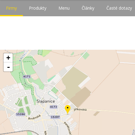
Firmy
Produkty
Menu
Články
Časté dotazy
+
-