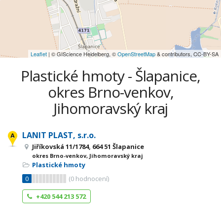
Leaflet
| © GIScience Heidelberg, ©
OpenStreetMap
& contributors, CC-BY-SA
Plastické hmoty - Šlapanice,
okres Brno-venkov,
Jihomoravský kraj
LANIT PLAST, s.r.o.
Jiříkovská 11/1784, 664 51 Šlapanice
okres Brno-venkov, Jihomoravský kraj
Plastické hmoty
0
(
0
hodnocení)
+420 544 213 572