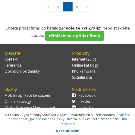
<
«
1
»
>
Chcete přidat firmu do katalogu?
Volejte 771 270 421
nebo stiskněte
tlačítko
Přihlásit se a přidat firmu
Mediatel
Produkty
Kontakt
Internet123.cz
Reference
Online katalogy
Obchodní podmínky
PPC kampaně
Sociální sítě
Služby
Sledujte nás
Mobilní aplikace ke stažení
Facebook
Online katalogy
Twitter
Digital Presence Management
LinkedIn
Více zákazníků
Cookies
- Tyto stránky využívají v zájmu kvalitnějších služeb cookies.
Pročtěte
podrobnosti, jak přesně cookies využíváme a jak můžete změnit příslušná
nastavení.
Nesouhlasím
© 2026 MEDIATEL CZ, s.r.o.,
Za Potokem 46/4, 106 00 Praha 10, tel.: