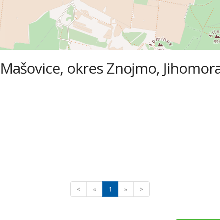
- Mašovice, okres Znojmo, Jihomora
<
«
1
»
>