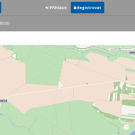
Přihlásit
Registrovat
losti