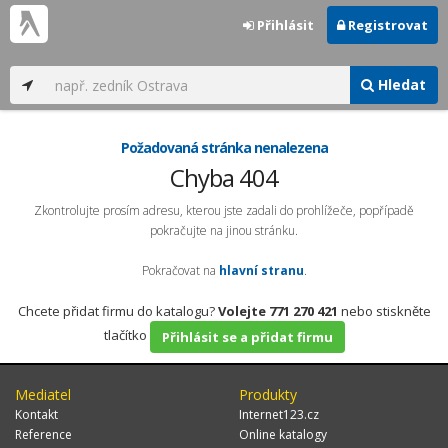
Přihlásit
Registrovat
Hledat
Požadovaná stránka nenalezena
Chyba 404
Zkontrolujte prosím adresu, kterou jste zadali do prohlížeče, popřípadě
pokračujte na jinou stránku.
Pokračovat na
hlavní stranu
.
Chcete přidat firmu do katalogu?
Volejte 771 270 421
nebo stiskněte
tlačítko
Přihlásit se a přidat firmu
Mediatel
Produkty
Kontakt
Internet123.cz
Reference
Online katalogy