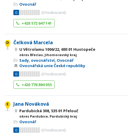
Ovocnář
0
(
0
hodnocení)
+420 572 647 141
Čelková Marcela
U Větrolamu 1006/22, 693 01 Hustopeče
okres Břeclav, Jihomoravský kraj
Sady, ovocnářství
,
Ovocnář
Ovocnářská unie České republiky
0
(
0
hodnocení)
+420 776 894 055
Jana Nováková
Pardubická 308, 535 01 Přelouč
okres Pardubice, Pardubický kraj
Ovocnář
0
(
0
hodnocení)