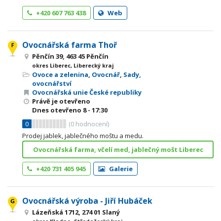
+420 607 763 438
Web
Ovocnářská farma Thoř
Pěnčín 39, 463 45 Pěnčín
okres Liberec, Liberecký kraj
Ovoce a zelenina
,
Ovocnář
,
Sady,
ovocnářství
Ovocnářská unie České republiky
Právě je otevřeno
Dnes otevřeno
8 - 17:30
0
(
0
hodnocení)
Prodej jablek, jablečného moštu a medu.
Ovocnářská farma, včelí med, jablečný mošt Liberec
+420 731 405 945
Galerie
Ovocnářská výroba - Jiří Hubáček
Lázeňská 1712, 274 01 Slaný