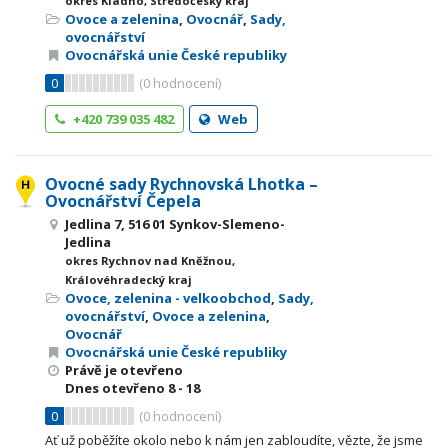
okres Kladno, Středočeský kraj
Ovoce a zelenina
,
Ovocnář
,
Sady,
ovocnářství
Ovocnářská unie České republiky
0
(
0
hodnocení)
+420 739 035 482
Web
Ovocné sady Rychnovská Lhotka –
Ovocnářství Čepela
Jedlina 7, 516 01 Synkov-Slemeno-
Jedlina
okres Rychnov nad Kněžnou,
Královéhradecký kraj
Ovoce, zelenina - velkoobchod
,
Sady,
ovocnářství
,
Ovoce a zelenina
,
Ovocnář
Ovocnářská unie České republiky
Právě je otevřeno
Dnes otevřeno
8 - 18
0
(
0
hodnocení)
Ať už poběžíte okolo nebo k nám jen zabloudíte, vězte, že jsme