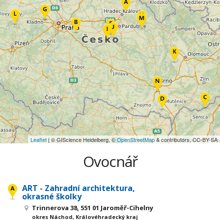
Leaflet
| © GIScience Heidelberg, ©
OpenStreetMap
& contributors, CC-BY-SA
Ovocnář
ART - Zahradní architektura,
okrasné školky
Trinnerova 38, 551 01 Jaroměř-Cihelny
okres Náchod, Královéhradecký kraj