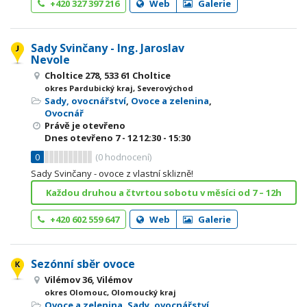
+420 327 397 216
Web
Galerie
Sady Svinčany - Ing. Jaroslav
Nevole
Choltice 278, 533 61 Choltice
okres Pardubický kraj, Severovýchod
Sady, ovocnářství
,
Ovoce a zelenina
,
Ovocnář
Právě je otevřeno
Dnes otevřeno
7 - 12
12:30 - 15:30
0
(
0
hodnocení)
Sady Svinčany - ovoce z vlastní sklizně!
Každou druhou a čtvrtou sobotu v měsíci od 7 – 12h
+420 602 559 647
Web
Galerie
Sezónní sběr ovoce
Vilémov 36, Vilémov
okres Olomouc, Olomoucký kraj
Ovoce a zelenina
,
Sady, ovocnářství
,