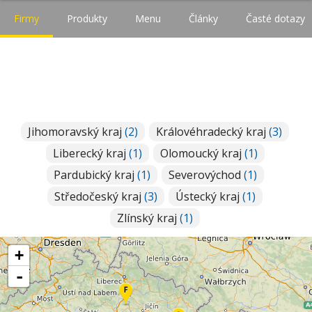
Firmy
Produkty
Menu
Články
Časté dotazy
Jihomoravský kraj
(2)
Královéhradecký kraj
(3)
Liberecký kraj
(1)
Olomoucký kraj
(1)
Pardubický kraj
(1)
Severovýchod
(1)
Středočeský kraj
(3)
Ústecký kraj
(1)
Zlínský kraj
(1)
+
-