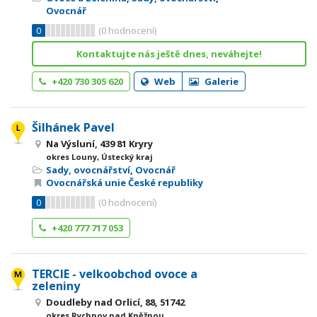
Ovocnář
0
(
0
hodnocení)
Kontaktujte nás ještě dnes, neváhejte!
+420 730 305 620
Web
Galerie
Šilhánek Pavel
Na Výsluní, 439 81 Kryry
okres Louny, Ústecký kraj
Sady, ovocnářství
,
Ovocnář
Ovocnářská unie České republiky
0
(
0
hodnocení)
+420 777 717 053
TERCIE - velkoobchod ovoce a
zeleniny
Doudleby nad Orlicí, 88, 51742
okres Rychnov nad Kněžnou,