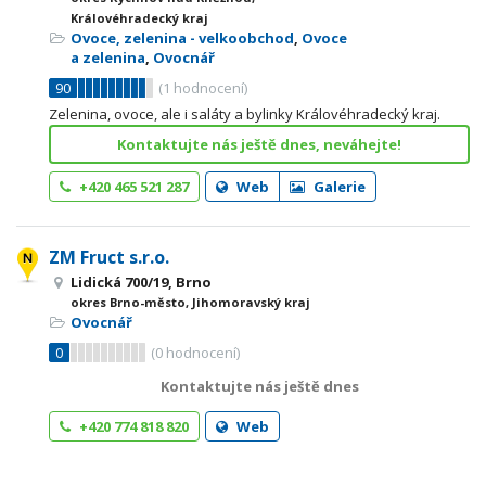
Královéhradecký kraj
Ovoce, zelenina - velkoobchod
,
Ovoce
a zelenina
,
Ovocnář
90
(
1
hodnocení)
Zelenina, ovoce, ale i saláty a bylinky Královéhradecký kraj.
Kontaktujte nás ještě dnes, neváhejte!
+420 465 521 287
Web
Galerie
ZM Fruct s.r.o.
Lidická 700/19, Brno
okres Brno-město, Jihomoravský kraj
Ovocnář
0
(
0
hodnocení)
Kontaktujte nás ještě dnes
+420 774 818 820
Web