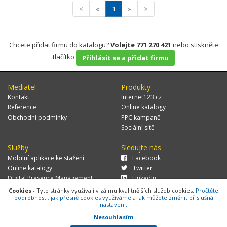
<
«
1
»
>
Chcete přidat firmu do katalogu?
Volejte 771 270 421
nebo stiskněte
tlačítko
Přihlásit se a přidat firmu
Mediatel
Produkty
Kontakt
Internet123.cz
Reference
Online katalogy
Obchodní podmínky
PPC kampaně
Sociální sítě
Služby
Sledujte nás
Mobilní aplikace ke stažení
Facebook
Online katalogy
Twitter
Digital Presence Management
LinkedIn
Více zákazníků
Cookies
- Tyto stránky využívají v zájmu kvalitnějších služeb cookies.
Pročtěte
podrobnosti, jak přesně cookies využíváme a jak můžete změnit příslušná
nastavení.
Nesouhlasím
© 2026 MEDIATEL CZ, s.r.o.,
Za Potokem 46/4, 106 00 Praha 10, tel.: