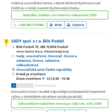
rodinná ovocnářská farma, v těsné blízkosti Rychnova nad
Kněžnou v místě zvaném Rychnovská Lhotka.
Nabídku našeho sortimentu naleznete ZDE!
+420 603 379 860
Web
Galerie
SADY spol. s r.o. Bílé Podolí
Bílé Podolí 73, 285 72 Bílé Podolí
okres Kutná Hora, Středočeský kraj
Sady, ovocnářství
,
Ovocnář
,
Ovoce a
zelenina
,
Ovoce, zelenina -
velkoobchod
Ovocnářská unie České republiky
Právě je otevřeno
Dnes otevřeno
7 - 12
12:30 - 15:30
0
(
0
hodnocení)
Konzumní ovoce v kvalitě odpovídající požadavkům kojenecké
výživy s minimálním obsahem reziduí pesticidů.
Zákazníkům nabízíme ovoce po celý rok, info ZDE!