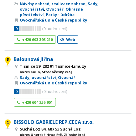
Návrhy zahrad, realizace zahrad
,
Sady,
ovocnářství
,
Ovocnář
,
Okrasné
pěstitelství
,
Parky - údržba
Ovocnářská unie České republiky
0
(
0
hodnocení)
+420 603 393 210
Web
Balounová Jiřina
Tismice 59, 282 01 Tismice-Limuzy
okres Kolín, Středočeský kraj
Sady, ovocnářství
,
Ovocnář
Ovocnářská unie České republiky
0
(
0
hodnocení)
+420 604 255 901
BISSOLO GABRIELE REP.CECA s.r.o.
Suchá Loz 84, 687 53 Suchá Loz
okres Uherské Hradiště, Zlínský kraj