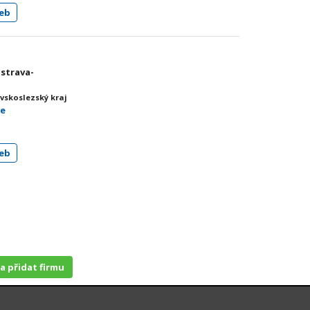
eb
Ostrava-
vskoslezský kraj
ce
eb
 a přidat firmu