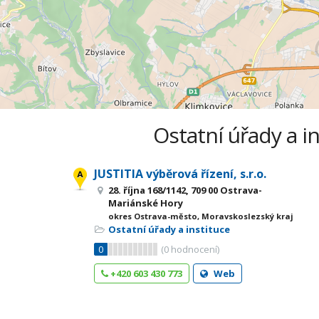
Ostatní úřady a i
JUSTITIA výběrová řízení, s.r.o.
28. října 168/1142, 709 00 Ostrava-
Mariánské Hory
okres Ostrava-město, Moravskoslezský kraj
Ostatní úřady a instituce
0
(
0
hodnocení)
+420 603 430 773
Web