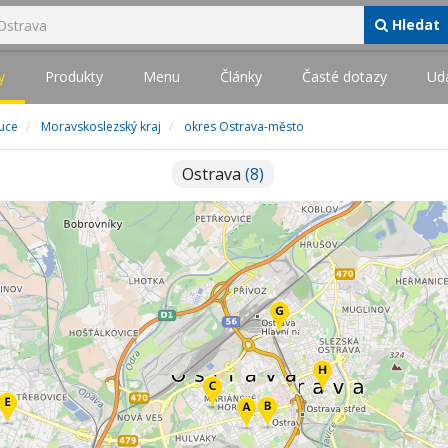
Hledat
y
Produkty
Menu
Články
Časté dotazy
Udá
tuce
Moravskoslezský kraj
okres Ostrava-město
Ostrava
(8)