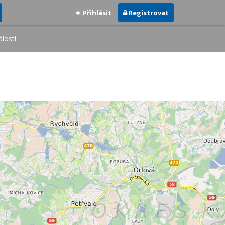
Přihlásit
Registrovat
losti