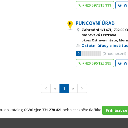
+420 597 315 111
W
PUNCOVNÍ ÚŘAD
Zahradní 1/1471, 702 00 
Moravská Ostrava
okres Ostrava-město, Mora
Ostatní úřady a institu
0
(
0
hodnocení)
+420 596 125 385
W
<
«
1
»
>
rmu do katalogu?
Volejte 771 270 421
nebo stiskněte tlačítko
Přihlásit se