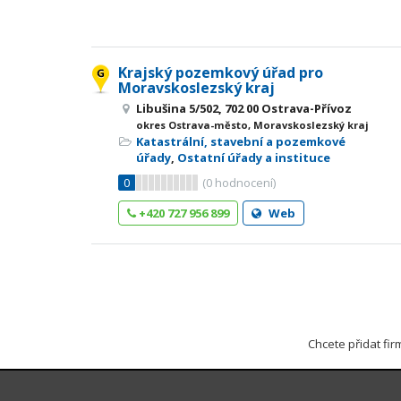
Krajský pozemkový úřad pro
Moravskoslezský kraj
Libušina 5/502, 702 00 Ostrava-Přívoz
okres Ostrava-město, Moravskoslezský kraj
Katastrální, stavební a pozemkové
úřady
,
Ostatní úřady a instituce
0
(
0
hodnocení)
+420 727 956 899
Web
Chcete přidat fi