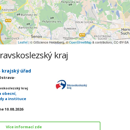
Leaflet
| © GIScience Heidelberg, ©
OpenStreetMap
& contributors, CC-BY-SA
ravskoslezský kraj
 krajský úřad
 Ostrava-
vskoslezský kraj
a obecní,
dy a instituce
e 10.08.2026
Více informací zde