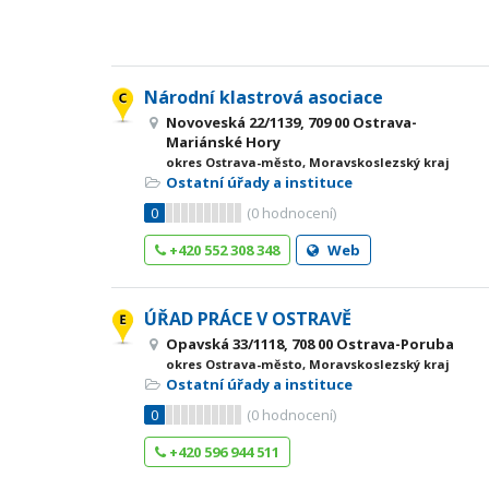
Národní klastrová asociace
Novoveská 22/1139, 709 00 Ostrava-
Mariánské Hory
okres Ostrava-město, Moravskoslezský kraj
Ostatní úřady a instituce
0
(
0
hodnocení)
+420 552 308 348
Web
ÚŘAD PRÁCE V OSTRAVĚ
Opavská 33/1118, 708 00 Ostrava-Poruba
okres Ostrava-město, Moravskoslezský kraj
Ostatní úřady a instituce
0
(
0
hodnocení)
+420 596 944 511