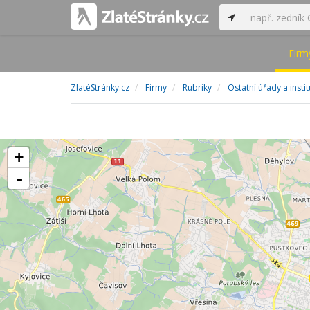
Firm
ZlatéStránky.cz
Firmy
Rubriky
Ostatní úřady a insti
+
-