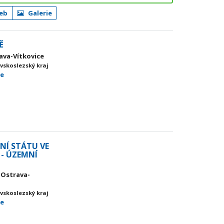
eb
Galerie
Ě
rava-Vítkovice
vskoslezský kraj
ce
NÍ STÁTU VE
- ÚZEMNÍ
0 Ostrava-
vskoslezský kraj
ce