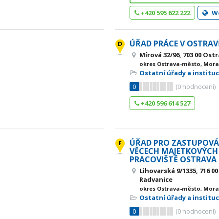
+420 595 622 222
W
ÚŘAD PRÁCE V OSTRAV
Mírová 32/96, 703 00 Ost
okres Ostrava-město, Mora
Ostatní úřady a institu
0
(
0
hodnocení)
+420 596 614 527
ÚŘAD PRO ZASTUPOVÁ
VĚCECH MAJETKOVÝCH 
PRACOVIŠTĚ OSTRAVA
Lihovarská 9/1335, 716 0
Radvanice
okres Ostrava-město, Mora
Ostatní úřady a institu
0
(
0
hodnocení)