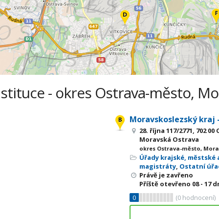
nstituce - okres Ostrava-město, Mo
Moravskoslezský kraj -
28. října 117/2771, 702 00
Moravská Ostrava
okres Ostrava-město, Mora
Úřady krajské, městské 
magistráty
,
Ostatní úřa
Právě je zavřeno
Příště otevřeno
08 - 17
dn
0
(
0
hodnocení)