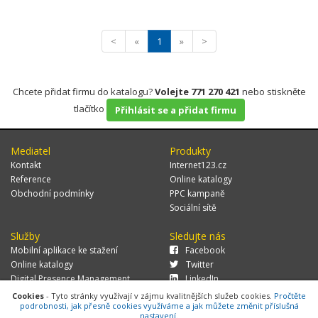
<
«
1
»
>
Chcete přidat firmu do katalogu?
Volejte 771 270 421
nebo stiskněte
tlačítko
Přihlásit se a přidat firmu
Mediatel
Produkty
Kontakt
Internet123.cz
Reference
Online katalogy
Obchodní podmínky
PPC kampaně
Sociální sítě
Služby
Sledujte nás
Mobilní aplikace ke stažení
Facebook
Online katalogy
Twitter
Digital Presence Management
LinkedIn
Více zákazníků
Cookies
- Tyto stránky využívají v zájmu kvalitnějších služeb cookies.
Pročtěte
podrobnosti, jak přesně cookies využíváme a jak můžete změnit příslušná
nastavení.