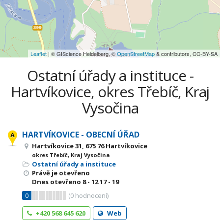
Leaflet
| © GIScience Heidelberg, ©
OpenStreetMap
& contributors, CC-BY-SA
Ostatní úřady a instituce -
Hartvíkovice, okres Třebíč, Kraj
Vysočina
HARTVÍKOVICE - OBECNÍ ÚŘAD
Hartvíkovice 31, 675 76 Hartvíkovice
okres Třebíč, Kraj Vysočina
Ostatní úřady a instituce
Právě je otevřeno
Dnes otevřeno
8 - 12
17 - 19
0
(
0
hodnocení)
+420 568 645 620
Web