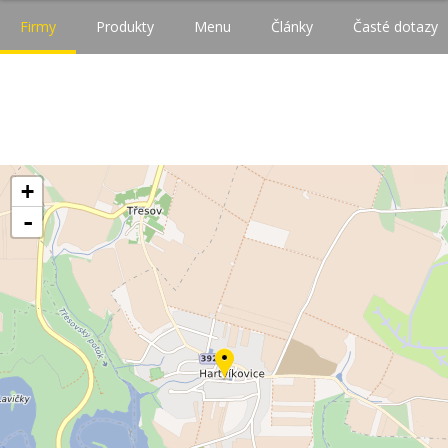
Firmy
Produkty
Menu
Články
Časté dotazy
+
-