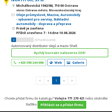
Michálkovická 1942/86, 710 00 Ostrava
okres Ostrava-město, Moravskoslezský kraj
Oleje průmyslové
,
Maziva
,
Automobily
- vybavení pro servisy
,
Nákladní
automobily - doprava a přeprava
Právě je zavřeno
Příště otevřeno
7 - 14
dne 10.08.2026
0
(
0
hodnocení)
Autorizovaný distributor olejů a maziv Shell.
Rychlý kontakt nalezente ZDE!
+420 596 244 696
Web
Galerie
<
«
1
»
>
Chcete přidat firmu do katalogu?
Volejte 771 270 421
nebo stiskněte
tlačítko
Přihlásit se a přidat firmu