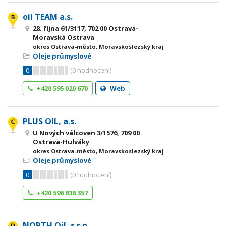
oil TEAM a.s.
28. října 61/3117, 702 00 Ostrava-
Moravská Ostrava
okres Ostrava-město, Moravskoslezský kraj
Oleje průmyslové
0
(
0
hodnocení)
+420 595 020 670
Web
PLUS OIL, a.s.
U Nových válcoven 3/1576, 709 00
Ostrava-Hulváky
okres Ostrava-město, Moravskoslezský kraj
Oleje průmyslové
0
(
0
hodnocení)
+420 596 636 357
NORTH Oil, s.r.o.