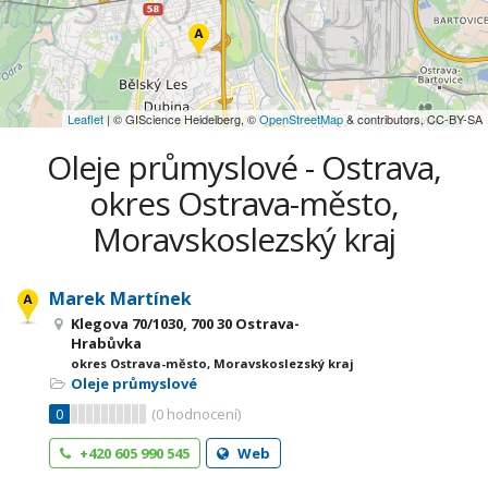
Leaflet
| © GIScience Heidelberg, ©
OpenStreetMap
& contributors, CC-BY-SA
Oleje průmyslové - Ostrava,
okres Ostrava-město,
Moravskoslezský kraj
Marek Martínek
Klegova 70/1030, 700 30 Ostrava-
Hrabůvka
okres Ostrava-město, Moravskoslezský kraj
Oleje průmyslové
0
(
0
hodnocení)
+420 605 990 545
Web