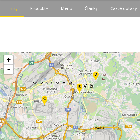
Firmy
Produkty
Menu
Články
Časté dotazy
+
-