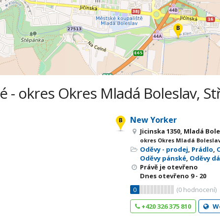
- okres Okres Mladá Boleslav, St
New Yorker
Jicinska 1350, Mladá Bol
okres Okres Mladá Boleslav
Oděvy - prodej
,
Prádlo
,
Oděvy pánské
,
Oděvy d
Právě je otevřeno
Dnes otevřeno
9 - 20
0
(
0
hodnocení)
+420 326 375 810
W