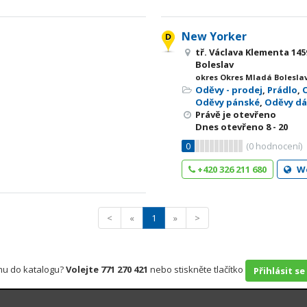
New Yorker
tř. Václava Klementa 145
Boleslav
okres Okres Mladá Boleslav
Oděvy - prodej
,
Prádlo
,
Oděvy pánské
,
Oděvy d
Právě je otevřeno
Dnes otevřeno
8 - 20
0
(
0
hodnocení)
+420 326 211 680
W
<
«
1
»
>
rmu do katalogu?
Volejte 771 270 421
nebo stiskněte tlačítko
Přihlásit se