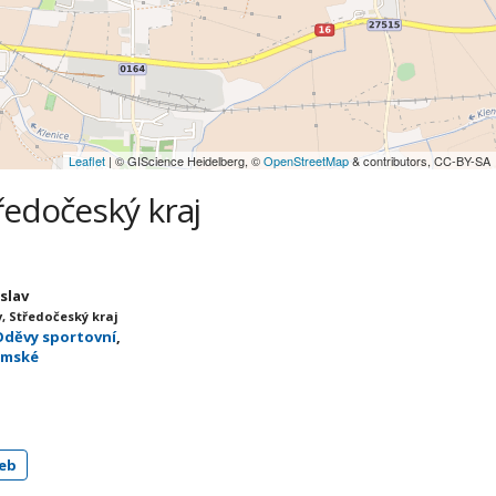
Leaflet
| © GIScience Heidelberg, ©
OpenStreetMap
& contributors, CC-BY-SA
ředočeský kraj
eslav
, Středočeský kraj
Oděvy sportovní
,
ámské
eb