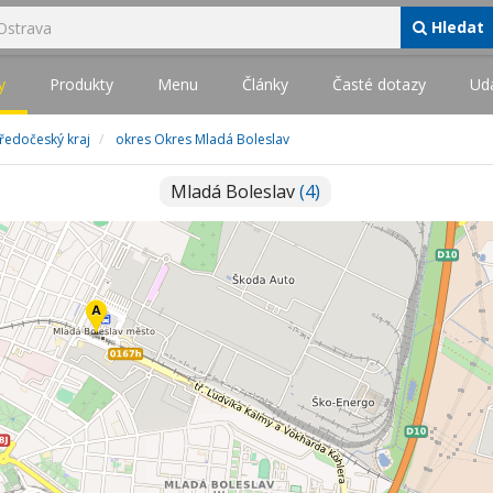
Hledat
y
Produkty
Menu
Články
Časté dotazy
Udá
tředočeský kraj
okres Okres Mladá Boleslav
Mladá Boleslav
(4)