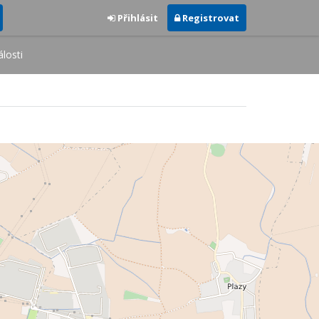
Přihlásit
Registrovat
losti