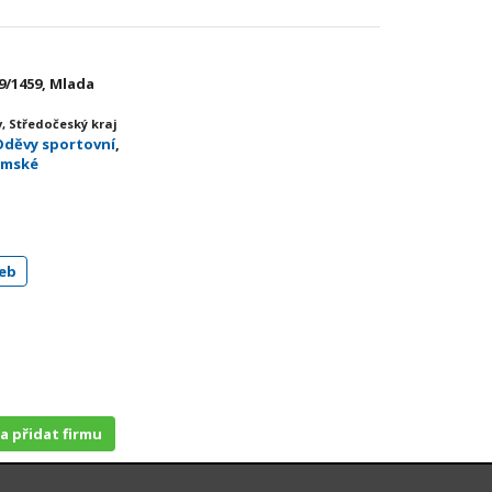
9/1459, Mlada
, Středočeský kraj
Oděvy sportovní
,
ámské
eb
 a přidat firmu