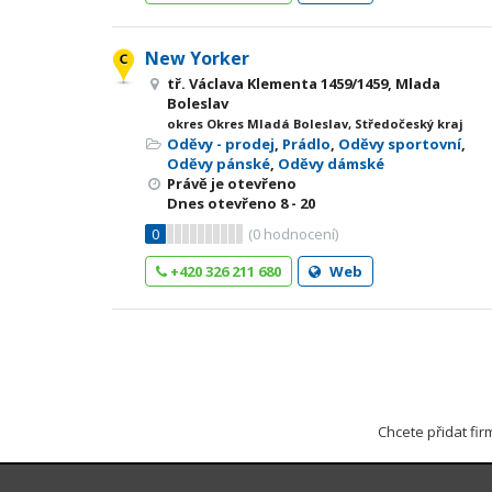
New Yorker
tř. Václava Klementa 1459/1459, Mlada
Boleslav
okres Okres Mladá Boleslav, Středočeský kraj
Oděvy - prodej
,
Prádlo
,
Oděvy sportovní
,
Oděvy pánské
,
Oděvy dámské
Právě je otevřeno
Dnes otevřeno
8 - 20
0
(
0
hodnocení)
+420 326 211 680
Web
Chcete přidat fi