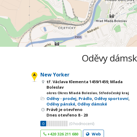
Oděvy dámské 
New Yorker
tř. Václava Klementa 1459/1459, Mlada
Boleslav
okres Okres Mladá Boleslav, Středočeský kraj
Oděvy - prodej
,
Prádlo
,
Oděvy sportovní
,
Oděvy pánské
,
Oděvy dámské
Právě je otevřeno
Dnes otevřeno
8 - 20
0
(
0
hodnocení)
+420 326 211 680
Web