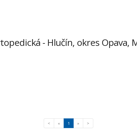
topedická - Hlučín, okres Opava, 
<
«
1
»
>