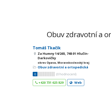
Obuv zdravotní a or
Tomáš Tkačík
Za Humny 14/265, 748 01 Hlučín-
Darkovičky
okres Opava, Moravskoslezský kraj
Obuv zdravotní a ortopedická
0
(
0
hodnocení)
+420 731 625 829
Web