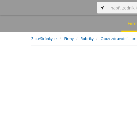
Firm
ZlatéStránky.cz
Firmy
Rubriky
Obuv zdravotní a or