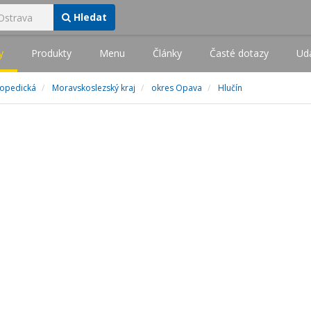
Hledat
y
Produkty
Menu
Články
Časté dotazy
Udá
topedická
Moravskoslezský kraj
okres Opava
Hlučín