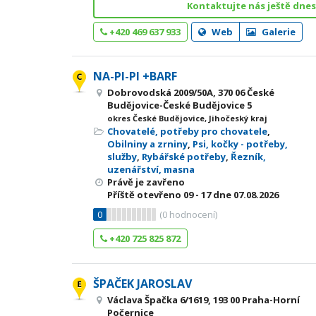
Kontaktujte nás ještě dnes
+420 469 637 933
Web
Galerie
NA-PI-PI +BARF
Dobrovodská 2009/50A, 370 06 České
Budějovice-České Budějovice 5
okres České Budějovice, Jihočeský kraj
Chovatelé, potřeby pro chovatele
,
Obilniny a zrniny
,
Psi, kočky - potřeby,
služby
,
Rybářské potřeby
,
Řezník,
uzenářství, masna
Právě je zavřeno
Příště otevřeno
09 - 17
dne 07.08.2026
0
(
0
hodnocení)
+420 725 825 872
ŠPAČEK JAROSLAV
Václava Špačka 6/1619, 193 00 Praha-Horní
Počernice