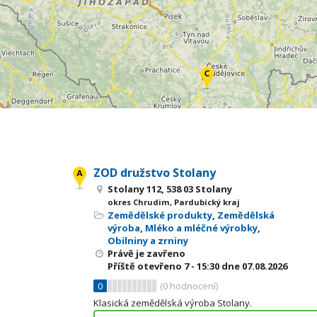
ZOD družstvo Stolany
Stolany 112, 538 03 Stolany
okres Chrudim, Pardubický kraj
Zemědělské produkty
,
Zemědělská
výroba
,
Mléko a mléčné výrobky
,
Obilniny a zrniny
Právě je zavřeno
Příště otevřeno
7 - 15:30
dne 07.08.2026
0
(
0
hodnocení)
Klasická zemědělská výroba Stolany.