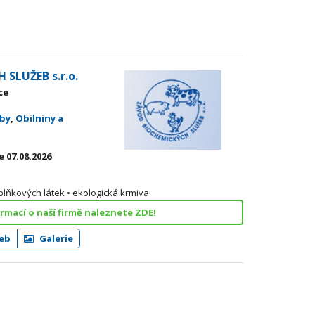
SLUŽEB s.r.o.
ce
žby
,
Obilniny a
 07.08.2026
plňkových látek • ekologická krmiva
ormací o naší firmě naleznete ZDE!
eb
Galerie