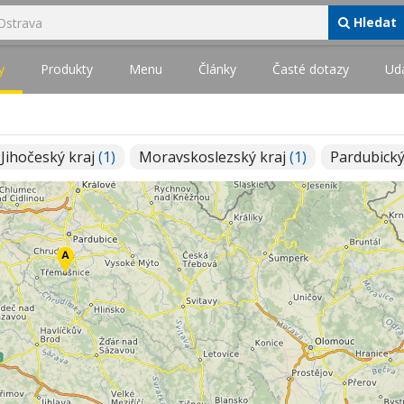
Hledat
y
Produkty
Menu
Články
Časté dotazy
Udá
Jihočeský kraj
(1)
Moravskoslezský kraj
(1)
Pardubický