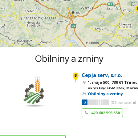
Obilniny a zrniny
Cepja serv, s.r.o.
1. máje 500, 739 61 Třin
okres Frýdek-Místek, Morav
Obilniny a zrniny
0
(
0
hodnocení)
+420 602 593 550