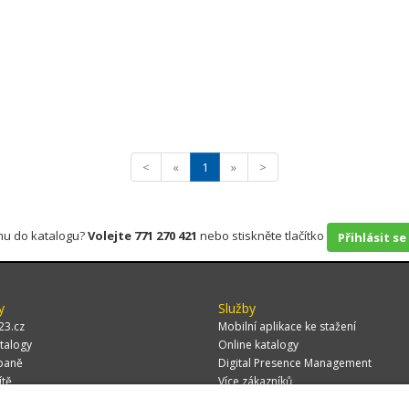
<
«
1
»
>
rmu do katalogu?
Volejte 771 270 421
nebo stiskněte tlačítko
Přihlásit se
y
Služby
23.cz
Mobilní aplikace ke stažení
talogy
Online katalogy
paně
Digital Presence Management
ítě
Více zákazníků