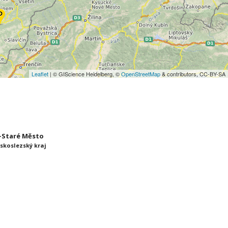
Leaflet
| © GIScience Heidelberg, ©
OpenStreetMap
& contributors, CC-BY-SA
ec-Staré Město
skoslezský kraj