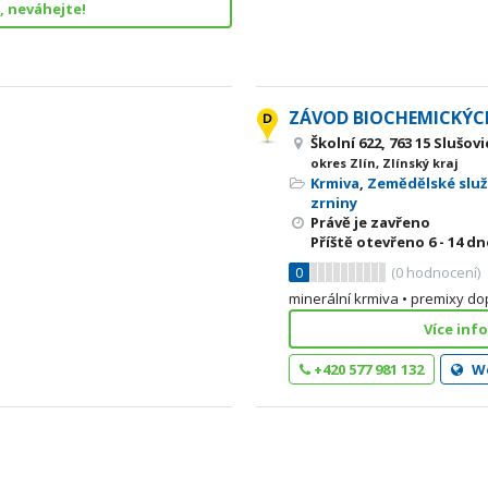
, neváhejte!
ZÁVOD BIOCHEMICKÝCH 
Školní 622, 763 15 Slušovi
okres Zlín, Zlínský kraj
Krmiva
,
Zemědělské slu
zrniny
Právě je zavřeno
Příště otevřeno
6 - 14
dne
0
(
0
hodnocení)
minerální krmiva • premixy do
Více inf
+420 577 981 132
W