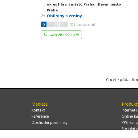
okres Hlavní město Praha, Hlavní město
Praha
Obilniny a zrniny
0
(
0
hodnocení)
+420 281 920 079
Chcete přidat fi
Mediatel
Produkt
Kontakt
Internet1
Reference
Online ka
Obchodní podmínky
PPC kam
Sociální s