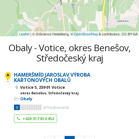
Leaflet
| © GIScience Heidelberg, ©
OpenStreetMap
& contributors, CC-BY-SA
Obaly - Votice, okres Benešov,
Středočeský kraj
HAMERŠMÍD JAROSLAV VÝROBA
KARTONOVÝCH OBALŮ
Votice 5, 259 01 Votice
okres Benešov, Středočeský kraj
Obaly
0
(
0
hodnocení)
+420 317 814 452