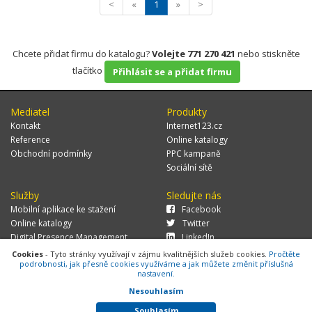
<
«
1
»
>
Chcete přidat firmu do katalogu?
Volejte 771 270 421
nebo stiskněte
tlačítko
Přihlásit se a přidat firmu
Mediatel
Produkty
Kontakt
Internet123.cz
Reference
Online katalogy
Obchodní podmínky
PPC kampaně
Sociální sítě
Služby
Sledujte nás
Mobilní aplikace ke stažení
Facebook
Online katalogy
Twitter
Digital Presence Management
LinkedIn
Více zákazníků
Cookies
- Tyto stránky využívají v zájmu kvalitnějších služeb cookies.
Pročtěte
podrobnosti, jak přesně cookies využíváme a jak můžete změnit příslušná
nastavení.
Nesouhlasím
© 2026 MEDIATEL CZ, s.r.o.,
Za Potokem 46/4, 106 00 Praha 10, tel.:
+420 771 270 421, verze 1.29.0.143,
Cookies
Souhlasím