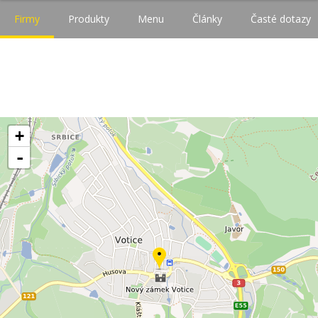
Firmy
Produkty
Menu
Články
Časté dotazy
+
-