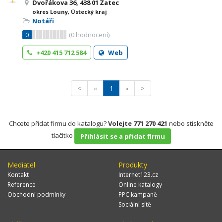
Dvořákova 36, 438 01 Žatec
okres Louny, Ústecký kraj
Notáři
0
(
0
hodnocení)
+420 415 712 584
Web
<
«
1
»
>
Chcete přidat firmu do katalogu?
Volejte 771 270 421
nebo stiskněte
tlačítko
Přihlásit se a přidat firmu
Mediatel
Produkty
Kontakt
Internet123.cz
Reference
Online katalogy
Obchodní podmínky
PPC kampaně
Sociální sítě