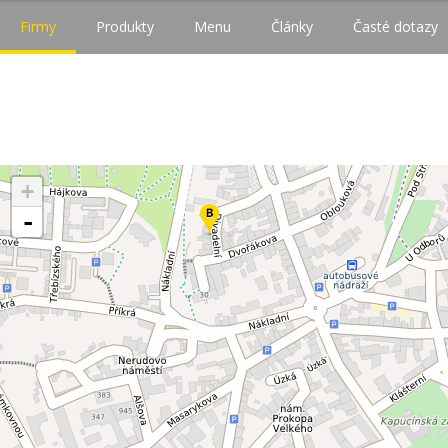
Firmy
Produkty
Menu
Články
Časté dotazy
+
-