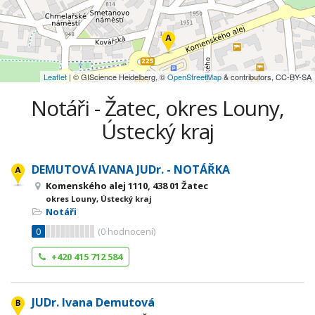
Leaflet
| © GIScience Heidelberg, ©
OpenStreetMap
& contributors, CC-BY-SA
Notáři - Žatec, okres Louny,
Ústecký kraj
DEMUTOVÁ IVANA JUDr. - NOTÁŘKA
Komenského alej 1110, 438 01 Žatec
okres Louny, Ústecký kraj
Notáři
0
(
0
hodnocení)
+420 415 712 584
JUDr. Ivana Demutová