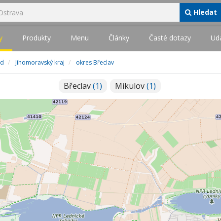
Hledat
y
Produkty
Menu
Články
Časté dotazy
Udá
od
Jihomoravský kraj
okres Břeclav
Břeclav
(1)
Mikulov
(1)