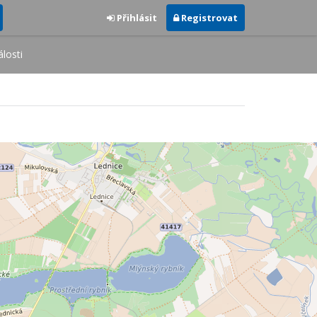
Přihlásit
Registrovat
losti