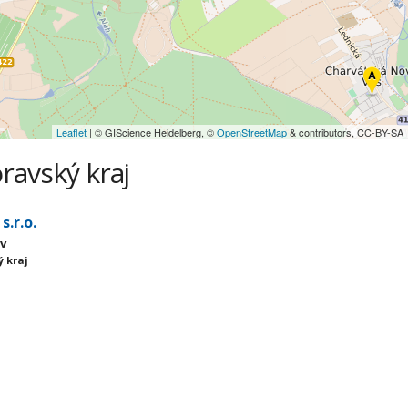
Leaflet
| © GIScience Heidelberg, ©
OpenStreetMap
& contributors, CC-BY-SA
ravský kraj
.r.o.
ov
ý kraj