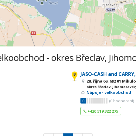
elkoobchod - okres Břeclav, Jihomo
JASO-CASH and CARRY, s
28. října 68, 692 01 Mikul
okres Břeclav, Jihomoravsk
Nápoje - velkoobchod
0
(
0
hodnocení)
+420 519 322 275