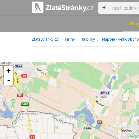
Firm
ZlatéStránky.cz
Firmy
Rubriky
Nápoje - velkoobch
+
-