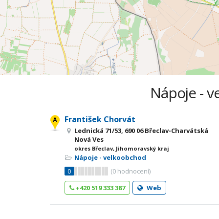
Nápoje - v
František Chorvát
Lednická 71/53, 690 06 Břeclav-Charvátská
Nová Ves
okres Břeclav, Jihomoravský kraj
Nápoje - velkoobchod
0
(
0
hodnocení)
+420 519 333 387
Web