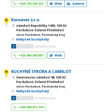
+420 736 540 432
Web
Galerie
Konsaver s.r.o.
náměstí Republiky 1400, 530 02
Pardubice-Zelené Předměstí
okres Pardubice, Pardubický kraj
Nábytek kuchyňský
0
(
0
hodnocení)
+420 466 566 807
Web
KUCHYNĚ SYKORA A CAMELOT
Smetanovo náměstí 48, 530 02
Pardubice-Zelené Předměstí
okres Pardubice, Pardubický kraj
Nábytek kuchyňský
0
(
0
hodnocení)
+420 466 613 234