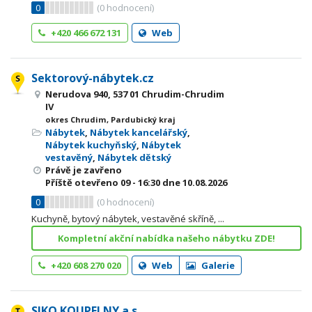
0
(
0
hodnocení)
+420 466 672 131
Web
Sektorový-nábytek.cz
Nerudova 940, 537 01 Chrudim-Chrudim
IV
okres Chrudim, Pardubický kraj
Nábytek
,
Nábytek kancelářský
,
Nábytek kuchyňský
,
Nábytek
vestavěný
,
Nábytek dětský
Právě je zavřeno
Příště otevřeno
09 - 16:30
dne 10.08.2026
0
(
0
hodnocení)
Kuchyně, bytový nábytek, vestavěné skříně, ...
Kompletní akční nabídka našeho nábytku ZDE!
+420 608 270 020
Web
Galerie
SIKO KOUPELNY a.s.