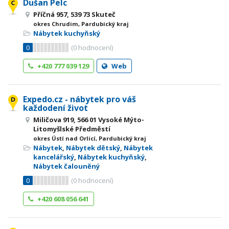
Dušan Pelc
Příčná 957, 539 73 Skuteč
okres Chrudim, Pardubický kraj
Nábytek kuchyňský
0
(
0
hodnocení)
+420 777 039 129
Web
Expedo.cz - nábytek pro váš
každodení život
Miličova 919, 566 01 Vysoké Mýto-
Litomyšlské Předměstí
okres Ústí nad Orlicí, Pardubický kraj
Nábytek
,
Nábytek dětský
,
Nábytek
kancelářský
,
Nábytek kuchyňský
,
Nábytek čalouněný
0
(
0
hodnocení)
+420 608 056 641