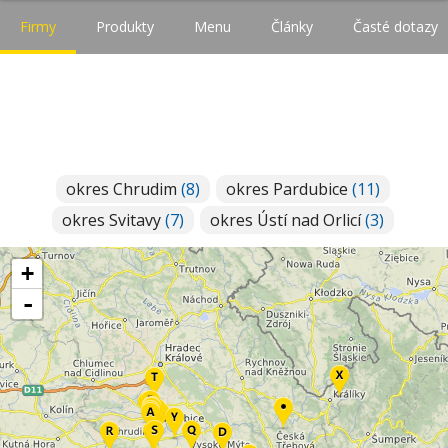
Firmy
Produkty
Menu
Články
Časté dotazy
okres Chrudim
(8)
okres Pardubice
(11)
okres Svitavy
(7)
okres Ústí nad Orlicí
(3)
+
-