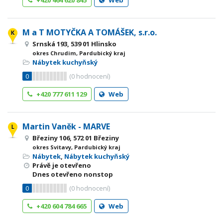
+420 464 620 845
Web
M a T MOTYČKA A TOMÁŠEK, s.r.o.
Srnská 193, 539 01 Hlinsko
okres Chrudim, Pardubický kraj
Nábytek kuchyňský
0
(
0
hodnocení)
+420 777 611 129
Web
Martin Vaněk - MARVE
Březiny 106, 572 01 Březiny
okres Svitavy, Pardubický kraj
Nábytek
,
Nábytek kuchyňský
Právě je otevřeno
Dnes otevřeno nonstop
0
(
0
hodnocení)
+420 604 784 665
Web