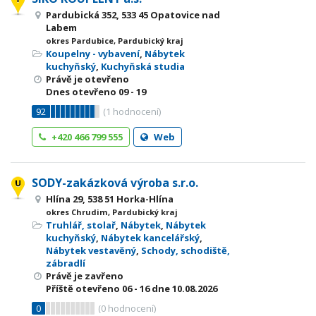
Pardubická 352, 533 45 Opatovice nad
Labem
okres Pardubice, Pardubický kraj
Koupelny - vybavení
,
Nábytek
kuchyňský
,
Kuchyňská studia
Právě je otevřeno
Dnes otevřeno
09 - 19
92
(
1
hodnocení)
+420 466 799 555
Web
SODY-zakázková výroba s.r.o.
Hlína 29, 538 51 Horka-Hlína
okres Chrudim, Pardubický kraj
Truhlář, stolař
,
Nábytek
,
Nábytek
kuchyňský
,
Nábytek kancelářský
,
Nábytek vestavěný
,
Schody, schodiště,
zábradlí
Právě je zavřeno
Příště otevřeno
06 - 16
dne 10.08.2026
0
(
0
hodnocení)