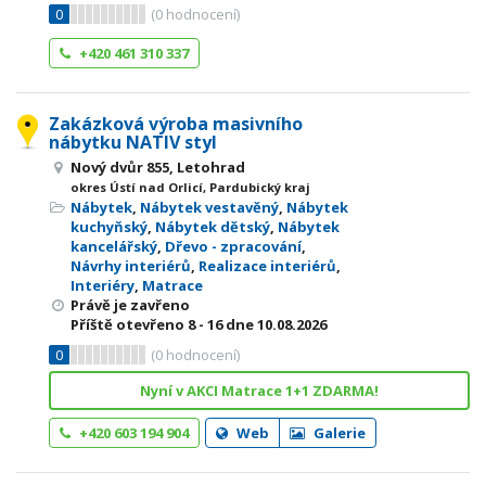
0
(
0
hodnocení)
+420 461 310 337
Zakázková výroba masivního
nábytku NATIV styl
Nový dvůr 855, Letohrad
okres Ústí nad Orlicí, Pardubický kraj
Nábytek
,
Nábytek vestavěný
,
Nábytek
kuchyňský
,
Nábytek dětský
,
Nábytek
kancelářský
,
Dřevo - zpracování
,
Návrhy interiérů
,
Realizace interiérů
,
Interiéry
,
Matrace
Právě je zavřeno
Příště otevřeno
8 - 16
dne 10.08.2026
0
(
0
hodnocení)
Nyní v AKCI Matrace 1+1 ZDARMA!
+420 603 194 904
Web
Galerie