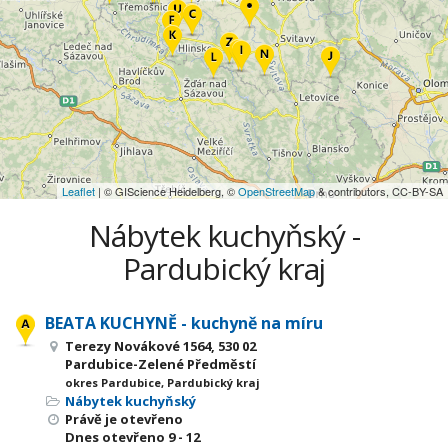
Leaflet
| © GIScience Heidelberg, ©
OpenStreetMap
& contributors, CC-BY-SA
Nábytek kuchyňský -
Pardubický kraj
BEATA KUCHYNĚ - kuchyně na míru
Terezy Novákové 1564, 530 02
Pardubice-Zelené Předměstí
okres Pardubice, Pardubický kraj
Nábytek kuchyňský
Právě je otevřeno
Dnes otevřeno
9 - 12