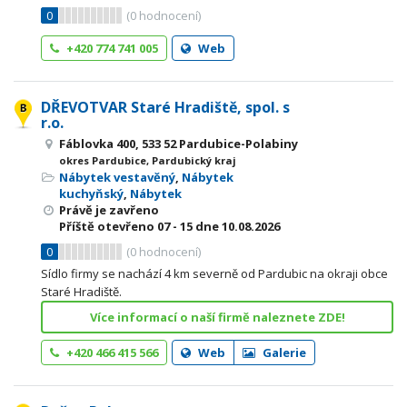
0
(
0
hodnocení)
+420 774 741 005
Web
DŘEVOTVAR Staré Hradiště, spol. s
r.o.
Fáblovka 400, 533 52 Pardubice-Polabiny
okres Pardubice, Pardubický kraj
Nábytek vestavěný
,
Nábytek
kuchyňský
,
Nábytek
Právě je zavřeno
Příště otevřeno
07 - 15
dne 10.08.2026
0
(
0
hodnocení)
Sídlo firmy se nachází 4 km severně od Pardubic na okraji obce
Staré Hradiště.
Více informací o naší firmě naleznete ZDE!
+420 466 415 566
Web
Galerie