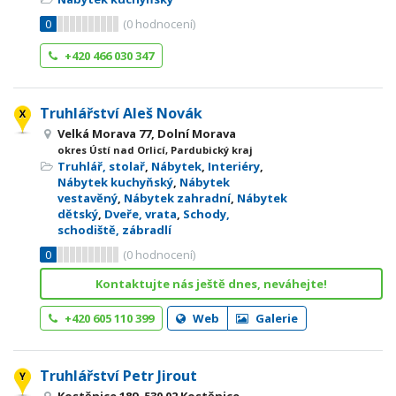
0
(
0
hodnocení)
+420 466 030 347
Truhlářství Aleš Novák
Velká Morava 77, Dolní Morava
okres Ústí nad Orlicí, Pardubický kraj
Truhlář, stolař
,
Nábytek
,
Interiéry
,
Nábytek kuchyňský
,
Nábytek
vestavěný
,
Nábytek zahradní
,
Nábytek
dětský
,
Dveře, vrata
,
Schody,
schodiště, zábradlí
0
(
0
hodnocení)
Kontaktujte nás ještě dnes, neváhejte!
+420 605 110 399
Web
Galerie
Truhlářství Petr Jirout