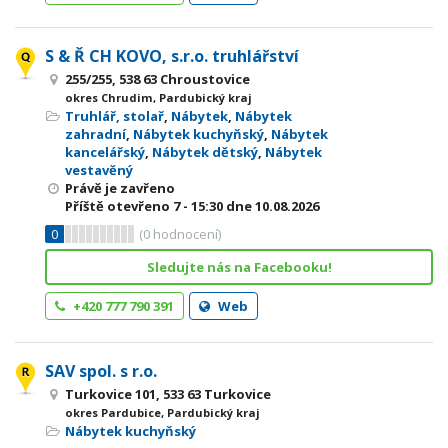
S & Ř CH KOVO, s.r.o. truhlářství
255/255, 538 63 Chroustovice
okres Chrudim, Pardubický kraj
Truhlář, stolař
,
Nábytek
,
Nábytek
zahradní
,
Nábytek kuchyňský
,
Nábytek
kancelářský
,
Nábytek dětský
,
Nábytek
vestavěný
Právě je zavřeno
Příště otevřeno
7 - 15:30
dne 10.08.2026
0
(
0
hodnocení)
Sledujte nás na Facebooku!
+420 777 790 391
Web
SAV spol. s r.o.
Turkovice 101, 533 63 Turkovice
okres Pardubice, Pardubický kraj
Nábytek kuchyňský