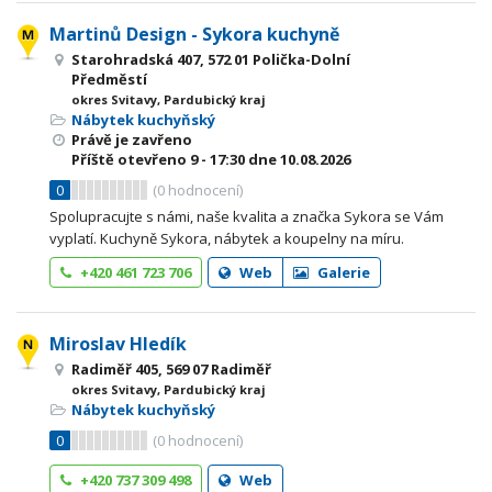
Martinů Design - Sykora kuchyně
Starohradská 407, 572 01 Polička-Dolní
Předměstí
okres Svitavy, Pardubický kraj
Nábytek kuchyňský
Právě je zavřeno
Příště otevřeno
9 - 17:30
dne 10.08.2026
0
(
0
hodnocení)
Spolupracujte s námi, naše kvalita a značka Sykora se Vám
vyplatí. Kuchyně Sykora, nábytek a koupelny na míru.
+420 461 723 706
Web
Galerie
Miroslav Hledík
Radiměř 405, 569 07 Radiměř
okres Svitavy, Pardubický kraj
Nábytek kuchyňský
0
(
0
hodnocení)
+420 737 309 498
Web