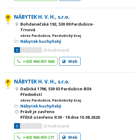
NÁBYTEK H. V. H., s.r.o.
Bohdanečská 192, 530 09 Pardubice-
Trnová
okres Pardubice, Pardubický kraj
Nábytek kuchyňský
0
(
0
hodnocení)
+420 466 651 666
Web
NÁBYTEK H. V. H., s.r.o.
Dašická 1796, 530 03 Pardubice-Bílé
Předměstí
okres Pardubice, Pardubický kraj
Nábytek kuchyňský
Právě je zavřeno
Příště otevřeno
9:30 - 18
dne 10.08.2026
0
(
0
hodnocení)
+420 466 650 271
Web