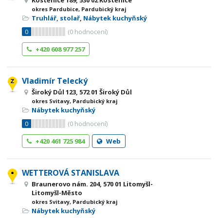
Kostěnice 189, 530 02 Kostěnice
okres Pardubice, Pardubický kraj
Truhlář, stolař
,
Nábytek kuchyňský
0
(
0
hodnocení)
+420 608 977 257
Vladimír Telecký
Široký Důl 123, 572 01 Široký Důl
okres Svitavy, Pardubický kraj
Nábytek kuchyňský
0
(
0
hodnocení)
+420 461 725 984
Web
WETTEROVÁ STANISLAVA
Braunerovo nám. 204, 570 01 Litomyšl-
Litomyšl-Město
okres Svitavy, Pardubický kraj
Nábytek kuchyňský