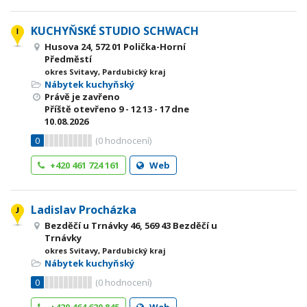
KUCHYŇSKÉ STUDIO SCHWACH
Husova 24, 572 01 Polička-Horní
Předměstí
okres Svitavy, Pardubický kraj
Nábytek kuchyňský
Právě je zavřeno
Příště otevřeno
9 - 12
13 - 17
dne
10.08.2026
0
(
0
hodnocení)
+420 461 724 161
Web
Ladislav Procházka
Bezděčí u Trnávky 46, 569 43 Bezděčí u
Trnávky
okres Svitavy, Pardubický kraj
Nábytek kuchyňský
0
(
0
hodnocení)