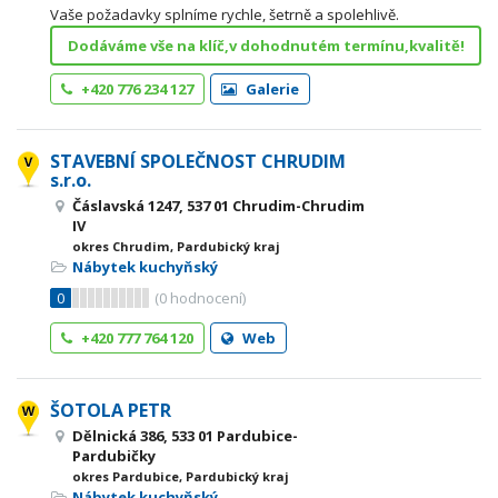
Vaše požadavky splníme rychle, šetrně a spolehlivě.
Dodáváme vše na klíč,v dohodnutém termínu,kvalitě!
+420 776 234 127
Galerie
STAVEBNÍ SPOLEČNOST CHRUDIM
s.r.o.
Čáslavská 1247, 537 01 Chrudim-Chrudim
IV
okres Chrudim, Pardubický kraj
Nábytek kuchyňský
0
(
0
hodnocení)
+420 777 764 120
Web
ŠOTOLA PETR
Dělnická 386, 533 01 Pardubice-
Pardubičky
okres Pardubice, Pardubický kraj
Nábytek kuchyňský