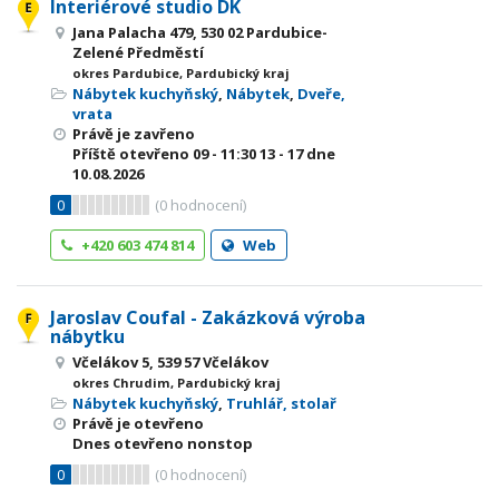
Interiérové studio DK
Jana Palacha 479, 530 02 Pardubice-
Zelené Předměstí
okres Pardubice, Pardubický kraj
Nábytek kuchyňský
,
Nábytek
,
Dveře,
vrata
Právě je zavřeno
Příště otevřeno
09 - 11:30
13 - 17
dne
10.08.2026
0
(
0
hodnocení)
+420 603 474 814
Web
Jaroslav Coufal - Zakázková výroba
nábytku
Včelákov 5, 539 57 Včelákov
okres Chrudim, Pardubický kraj
Nábytek kuchyňský
,
Truhlář, stolař
Právě je otevřeno
Dnes otevřeno nonstop
0
(
0
hodnocení)