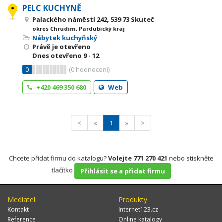
PELC KUCHYNĚ
Palackého náměstí 242, 539 73 Skuteč
okres Chrudim, Pardubický kraj
Nábytek kuchyňský
Právě je otevřeno
Dnes otevřeno
9 - 12
0
(
0
hodnocení)
+420 469 350 680
Web
<
«
1
»
>
Chcete přidat firmu do katalogu?
Volejte 771 270 421
nebo stiskněte
tlačítko
Přihlásit se a přidat firmu
Mediatel
Produkty
Kontakt
Internet123.cz
Reference
Online katalogy