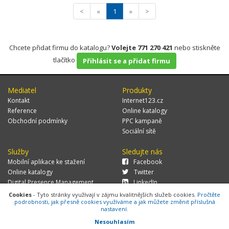
<
«
1
»
>
Chcete přidat firmu do katalogu?
Volejte 771 270 421
nebo stiskněte
tlačítko
Přihlásit se a přidat firmu
Mediatel
Produkty
Kontakt
Internet123.cz
Reference
Online katalogy
Obchodní podmínky
PPC kampaně
Sociální sítě
Služby
Sledujte nás
Mobilní aplikace ke stažení
Facebook
Online katalogy
Twitter
Digital Presence Management
LinkedIn
Více zákazníků
Cookies
- Tyto stránky využívají v zájmu kvalitnějších služeb cookies.
Pročtěte
podrobnosti, jak přesně cookies využíváme a jak můžete změnit příslušná
nastavení.
Nesouhlasím
© 2026 MEDIATEL CZ, s.r.o.,
Za Potokem 46/4, 106 00 Praha 10, tel.: