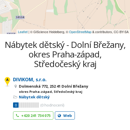
Leaflet
| © GIScience Heidelberg, ©
OpenStreetMap
& contributors, CC-BY-SA
Nábytek dětský - Dolní Břežany,
okres Praha-západ,
Středočeský kraj
DIVIKOM, s.r.o.
Dolmenská 772, 252 41 Dolní Břežany
okres Praha-západ, Středočeský kraj
Nábytek dětský
0
(
0
hodnocení)
+420 241 734 075
Web