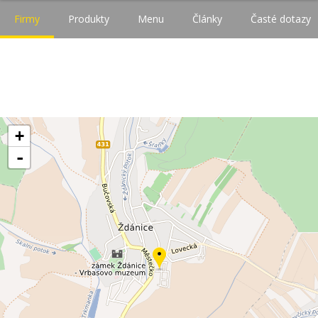
Firmy
Produkty
Menu
Články
Časté dotazy
+
-