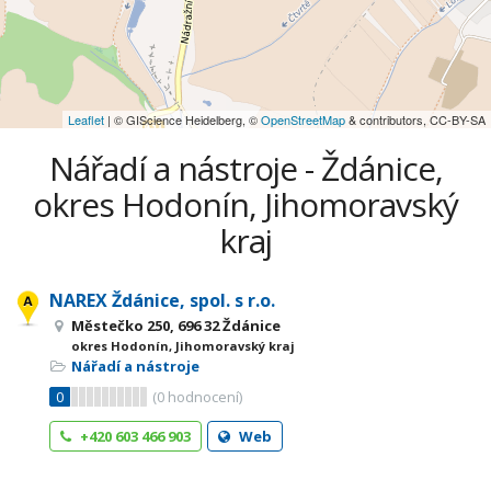
Leaflet
| © GIScience Heidelberg, ©
OpenStreetMap
& contributors, CC-BY-SA
Nářadí a nástroje - Ždánice,
okres Hodonín, Jihomoravský
kraj
NAREX Ždánice, spol. s r.o.
Městečko 250, 696 32 Ždánice
okres Hodonín, Jihomoravský kraj
Nářadí a nástroje
0
(
0
hodnocení)
+420 603 466 903
Web