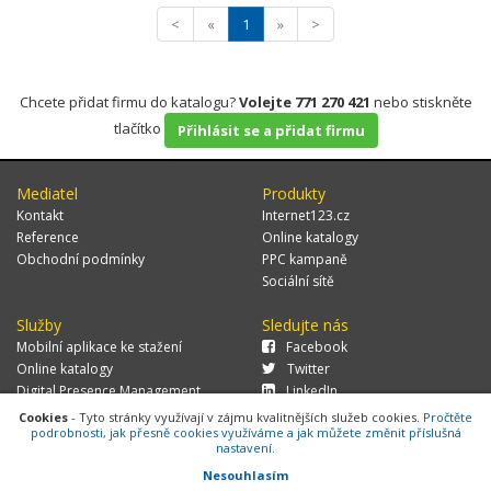
<
«
1
»
>
Chcete přidat firmu do katalogu?
Volejte 771 270 421
nebo stiskněte
tlačítko
Přihlásit se a přidat firmu
Mediatel
Produkty
Kontakt
Internet123.cz
Reference
Online katalogy
Obchodní podmínky
PPC kampaně
Sociální sítě
Služby
Sledujte nás
Mobilní aplikace ke stažení
Facebook
Online katalogy
Twitter
Digital Presence Management
LinkedIn
Více zákazníků
Cookies
- Tyto stránky využívají v zájmu kvalitnějších služeb cookies.
Pročtěte
podrobnosti, jak přesně cookies využíváme a jak můžete změnit příslušná
nastavení.
Nesouhlasím
© 2026 MEDIATEL CZ, s.r.o.,
Za Potokem 46/4, 106 00 Praha 10, tel.: