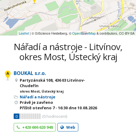
Leaflet
| © GIScience Heidelberg, ©
OpenStreetMap
& contributors, CC-BY-SA
Nářadí a nástroje - Litvínov,
okres Most, Ústecký kraj
BOUKAL s.r.o.
Partyzánská 108, 436 03 Litvínov-
Chudeřín
okres Most, Ústecký kraj
Nářadí a nástroje
Právě je zavřeno
Příště otevřeno
7 - 16:30
dne 10.08.2026
0
(
0
hodnocení)
+420 606 620 948
Web