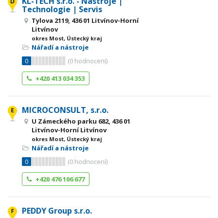
KL-TECH s.r.o. - Nástroje |
Technologie | Servis
Tylova 2119, 436 01 Litvínov-Horní
Litvínov
okres Most, Ústecký kraj
Nářadí a nástroje
0
(
0
hodnocení)
+420 413 034 353
MICROCONSULT, s.r.o.
U Zámeckého parku 682, 436 01
Litvínov-Horní Litvínov
okres Most, Ústecký kraj
Nářadí a nástroje
0
(
0
hodnocení)
+420 476 106 677
PEDDY Group s.r.o.