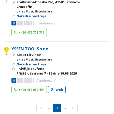
Podkrušnohorská 240, 436 01 Litvínov-
Chudeřín
okres Most, Ústecký kraj
Nářadí a nástroje
0
(
0
hodnocení)
+420 476 701 715
YSSEN TOOLS s.r.o.
436 01 Litvínov
okres Most, Ústecký kraj
Nářadí a nástroje
Právě je zavřeno
Příště otevřeno
7 - 16
dne 10.08.2026
0
(
0
hodnocení)
+420 417 637 494
Web
<
«
1
»
>