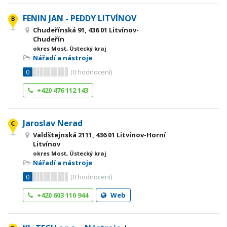
FENIN JAN - PEDDY LITVÍNOV
Chudeřínská 91, 436 01 Litvínov-
Chudeřín
okres Most, Ústecký kraj
Nářadí a nástroje
0
(
0
hodnocení)
+420 476 112 143
Jaroslav Nerad
Valdštejnská 2111, 436 01 Litvínov-Horní
Litvínov
okres Most, Ústecký kraj
Nářadí a nástroje
0
(
0
hodnocení)
+420 603 110 944
Web