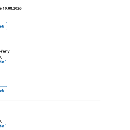
 10.08.2026
eb
obřany
aj
ání
eb
aj
ání