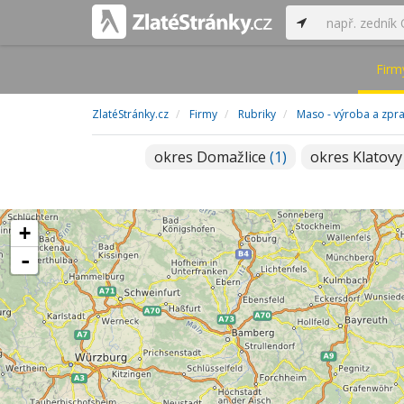
Firm
ZlatéStránky.cz
Firmy
Rubriky
Maso - výroba a zpr
okres Domažlice
(1)
okres Klatov
+
-