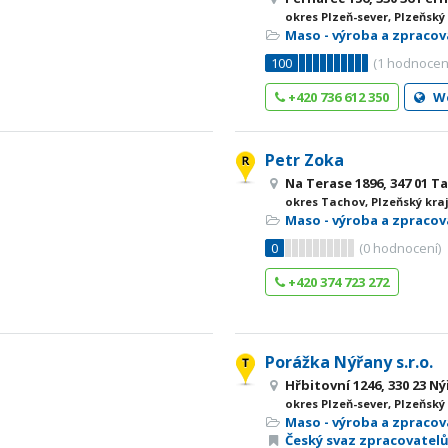
okres Plzeň-sever, Plzeňský
Maso - výroba a zpracov
100
(
1
hodnocen
+420 736 612 350
W
Petr Zoka
Na Terase 1896, 347 01 T
okres Tachov, Plzeňský kra
Maso - výroba a zpracov
0
(
0
hodnocení)
+420 374 723 272
Porážka Nýřany s.r.o.
Hřbitovní 1246, 330 23 N
okres Plzeň-sever, Plzeňský
Maso - výroba a zpracov
Český svaz zpracovatel