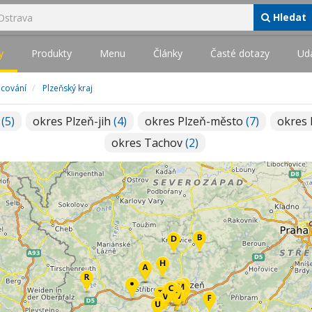
Hledat
y
Produkty
Menu
Články
Časté dotazy
Udá
acování
Plzeňský kraj
y
(5)
okres Plzeň-jih
(4)
okres Plzeň-město
(7)
okres 
okres Tachov
(2)