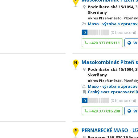
Podnikatelská 15/1094, 3
Skvrňany
okres Plzeň-město, Plzeňsk
Maso - výroba a zpracov
0
(
0
hodnocení)
+420 377 616 111
W
Masokombinát Plzeň s.
Podnikatelská 15/1094, 3
Skvrňany
okres Plzeň-město, Plzeňsk
Maso - výroba a zpracov
Český svaz zpracovatel
0
(
0
hodnocení)
+420 377 616 200
W
PERNARECKÉ MASO - U
Pernarec 156, 330 36 Per