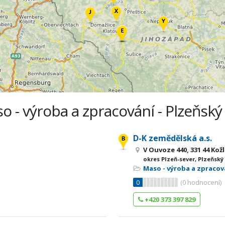
o - výroba a zpracování - Plzeňský 
D-K zemědělská a.s.
V Ouvoze 440, 331 44 Kož
okres Plzeň-sever, Plzeňský
Maso - výroba a zpracov
0
(
0
hodnocení)
+420 373 397 829