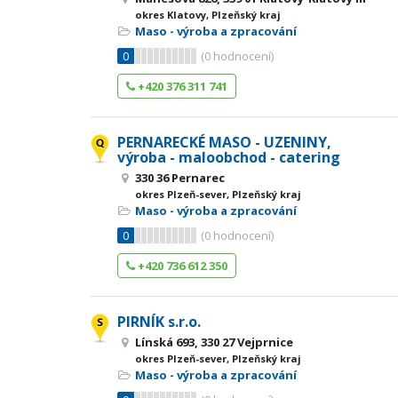
okres Klatovy, Plzeňský kraj
Maso - výroba a zpracování
0
(
0
hodnocení)
+420 376 311 741
PERNARECKÉ MASO - UZENINY,
výroba - maloobchod - catering
330 36 Pernarec
okres Plzeň-sever, Plzeňský kraj
Maso - výroba a zpracování
0
(
0
hodnocení)
+420 736 612 350
PIRNÍK s.r.o.
Línská 693, 330 27 Vejprnice
okres Plzeň-sever, Plzeňský kraj
Maso - výroba a zpracování