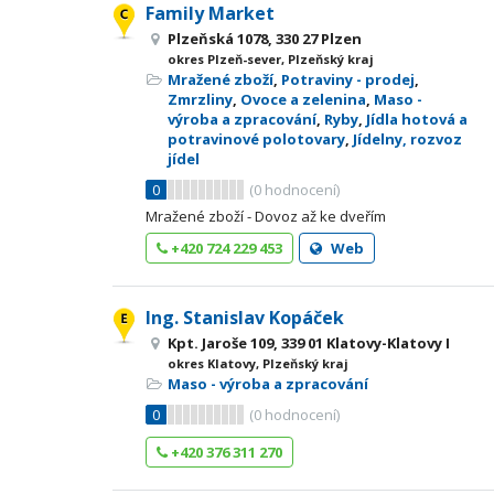
Family Market
Plzeňská 1078, 330 27 Plzen
okres Plzeň-sever, Plzeňský kraj
Mražené zboží
,
Potraviny - prodej
,
Zmrzliny
,
Ovoce a zelenina
,
Maso -
výroba a zpracování
,
Ryby
,
Jídla hotová a
potravinové polotovary
,
Jídelny, rozvoz
jídel
0
(
0
hodnocení)
Mražené zboží - Dovoz až ke dveřím
+420 724 229 453
Web
Ing. Stanislav Kopáček
Kpt. Jaroše 109, 339 01 Klatovy-Klatovy I
okres Klatovy, Plzeňský kraj
Maso - výroba a zpracování
0
(
0
hodnocení)
+420 376 311 270