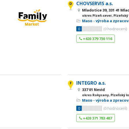
CHOVSERVIS a.s.
Mladotice 39, 331 41 Ml
okres Plzeň-sever, Plzeňský
Maso - výroba a zpracov
0
(
0
hodnocení)
+420 379 730 116
INTEGRO a.s.
337 01 Nevid
okres Rokycany, Plzeňský k
Maso - výroba a zpracov
0
(
0
hodnocení)
+420 371 783 487