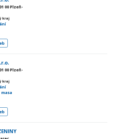
01 00 Plzeň-
ý kraj
ání
eb
r.o.
01 00 Plzeň-
ý kraj
ání
ů masa
eb
ZENINY
narec