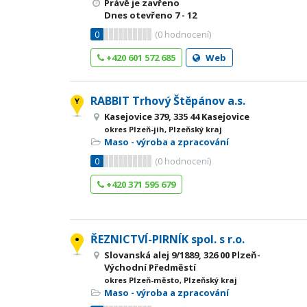
Právě je zavřeno
Dnes otevřeno
7 - 12
0
(
0
hodnocení)
+420 601 572 685
Web
RABBIT Trhový Štěpánov a.s.
Kasejovice 379, 335 44 Kasejovice
okres Plzeň-jih, Plzeňský kraj
Maso - výroba a zpracování
0
(
0
hodnocení)
+420 371 595 679
ŘEZNICTVÍ-PIRNÍK spol. s r.o.
Slovanská alej 9/1889, 326 00 Plzeň-
Východní Předměstí
okres Plzeň-město, Plzeňský kraj
Maso - výroba a zpracování