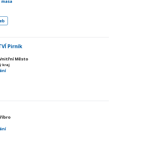
ů masa
eb
VÍ Pirník
-Vnitřní Město
ý kraj
ání
tříbro
j
ání