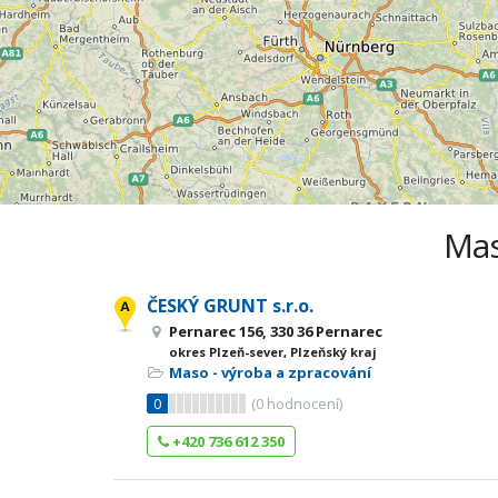
Mas
ČESKÝ GRUNT s.r.o.
Pernarec 156, 330 36 Pernarec
okres Plzeň-sever, Plzeňský kraj
Maso - výroba a zpracování
0
(
0
hodnocení)
+420 736 612 350