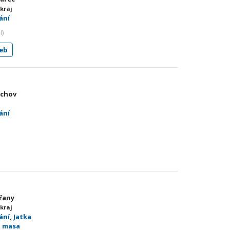
 kraj
ání
í)
eb
achov
j
ání
ýřany
 kraj
ání
,
Jatka
ů masa