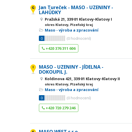
Jan Tureček - MASO - UZENINY -
LAHŮDKY
Pražská 21, 339 01 Klatovy-Klatovy I
okres Klatovy, Plzeňský kraj
Maso - výroba a zpracování
0
(
0
hodnocení)
+420 376 311 606
MASO - UZENINY - JÍDELNA -
DOKOUPIL J.
Koldinova 421, 339 01 Klatovy-Klatovy II
okres Klatovy, Plzeňský kraj
Maso - výroba a zpracování
0
(
0
hodnocení)
+420 720 279 246
MASO WEST s.r.o.