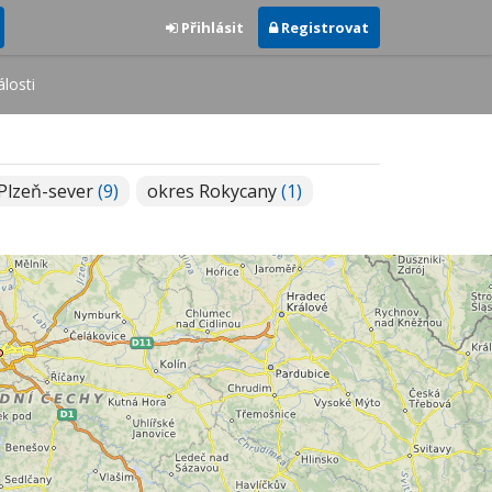
Přihlásit
Registrovat
losti
Plzeň-sever
(9)
okres Rokycany
(1)