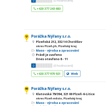
0
(
0
hodnocení)
+420 377 243 683
Porážka Nýřany s.r.o.
Plzeňská 212, 332 14 Chotěšov
okres Plzeň-jih, Plzeňský kraj
Maso - výroba a zpracování
Právě je zavřeno
Dnes otevřeno
8 - 11
0
(
0
hodnocení)
+420 377 970 921
Web
Porážka Nýřany s.r.o.
Klatovská 79/394, 321 00 Plzeň-6-Litice
okres Plzeň-město, Plzeňský kraj
Maso - výroba a zpracování