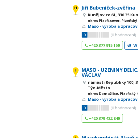
Jiří Bubeníček-zvěřina
Kunějovice 61, 330 35 K
okres Plzeň-sever, Plzeňský
Maso - výroba a zpracov
0
(
0
hodnocení)
+420 377 915 150
W
MASO - UZENINY DELI
VÁCLAV
náměstí Republiky 100, 
Týn-Město
okres Domažlice, Plzeňský 
Maso - výroba a zpracov
0
(
0
hodnocení)
+420 379 422 840
Masokombinát Plzeň s.