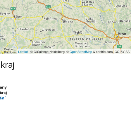
Leaflet
| © GIScience Heidelberg, ©
OpenStreetMap
& contributors, CC-BY-SA
kraj
lany
 kraj
ání