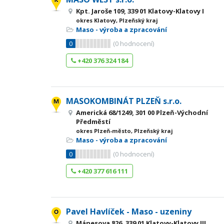
Kpt. Jaroše 109, 339 01 Klatovy-Klatovy I
okres Klatovy, Plzeňský kraj
Maso - výroba a zpracování
0
(
0
hodnocení)
+420 376 324 184
MASOKOMBINÁT PLZEŇ s.r.o.
Americká 68/1249, 301 00 Plzeň-Východní
Předměstí
okres Plzeň-město, Plzeňský kraj
Maso - výroba a zpracování
0
(
0
hodnocení)
+420 377 616 111
Pavel Havlíček - Maso - uzeniny
Mánesova 826, 339 01 Klatovy-Klatovy III