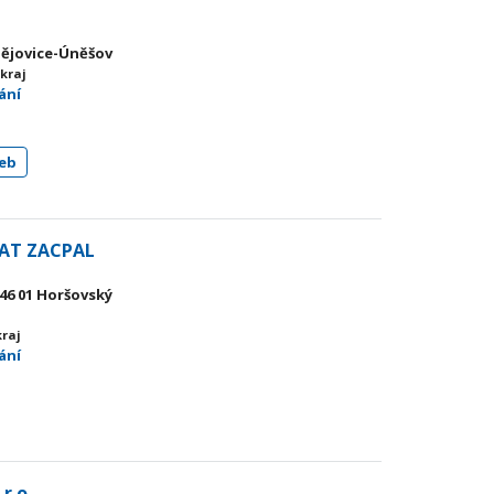
unějovice-Úněšov
 kraj
ání
eb
CAT ZACPAL
346 01 Horšovský
kraj
ání
r.o.