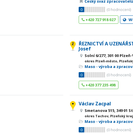
Český svaz zpracovatel
0
(
0
hodnocení)
+420 727 918 027
W
ŘEZNICTVÍ A UZENÁŘST
Josef
Solní 6/277, 301 00 Plzeň
okres Plzeň-město, Plzeňsk
Maso - výroba a zpracov
0
(
0
hodnocení)
+420 377 235 498
Václav Zacpal
Smetanova 515, 349 01 S
okres Tachov, Plzeňský kra
Maso - výroba a zpracov
0
(
0
hodnocení)