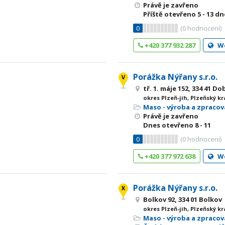
Právě je zavřeno
Příště otevřeno
5 - 13
dne
0
(
0
hodnocení)
+420 377 932 287
W
Porážka Nýřany s.r.o.
tř. 1. máje 152, 334 41 D
okres Plzeň-jih, Plzeňský kr
Maso - výroba a zpracov
Právě je zavřeno
Dnes otevřeno
8 - 11
0
(
0
hodnocení)
+420 377 972 638
W
Porážka Nýřany s.r.o.
Bolkov 92, 334 01 Bolkov
okres Plzeň-jih, Plzeňský kr
Maso - výroba a zpracov