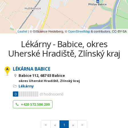
Leaflet
| © GIScience Heidelberg, ©
OpenStreetMap
& contributors, CC-BY-SA
Lékárny - Babice, okres
Uherské Hradiště, Zlínský kraj
LÉKÁRNA BABICE
Babice 112, 687 03 Babice
okres Uherské Hradiště, Zlínský kraj
Lékárny
0
(
0
hodnocení)
+420 572 586 200
<
«
1
»
>