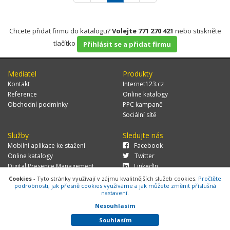
Chcete přidat firmu do katalogu?
Volejte 771 270 421
nebo stiskněte
tlačítko
Přihlásit se a přidat firmu
Mediatel
Produkty
Kontakt
Internet123.cz
Reference
Online katalogy
Obchodní podmínky
PPC kampaně
Sociální sítě
Služby
Sledujte nás
Mobilní aplikace ke stažení
Facebook
Online katalogy
Twitter
Digital Presence Management
LinkedIn
Více zákazníků
Cookies
- Tyto stránky využívají v zájmu kvalitnějších služeb cookies.
Pročtěte
podrobnosti, jak přesně cookies využíváme a jak můžete změnit příslušná
nastavení.
Nesouhlasím
© 2026 MEDIATEL CZ, s.r.o.,
Za Potokem 46/4, 106 00 Praha 10, tel.:
+420 771 270 421, verze 1.29.0.143,
Cookies
Souhlasím