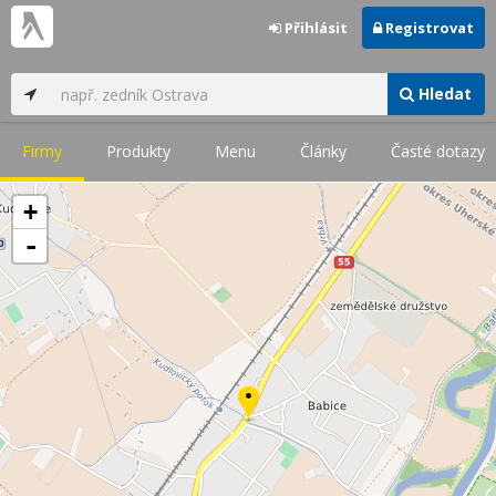
Přihlásit
Registrovat
Hledat
Firmy
Produkty
Menu
Články
Časté dotazy
+
-