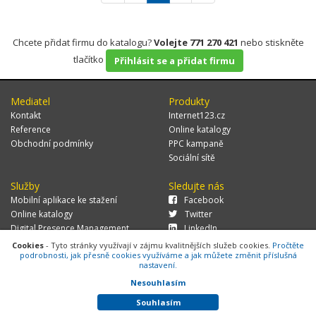
Chcete přidat firmu do katalogu?
Volejte 771 270 421
nebo stiskněte
tlačítko
Přihlásit se a přidat firmu
Mediatel
Produkty
Kontakt
Internet123.cz
Reference
Online katalogy
Obchodní podmínky
PPC kampaně
Sociální sítě
Služby
Sledujte nás
Mobilní aplikace ke stažení
Facebook
Online katalogy
Twitter
Digital Presence Management
LinkedIn
Více zákazníků
Cookies
- Tyto stránky využívají v zájmu kvalitnějších služeb cookies.
Pročtěte
podrobnosti, jak přesně cookies využíváme a jak můžete změnit příslušná
nastavení.
Nesouhlasím
© 2026 MEDIATEL CZ, s.r.o.,
Za Potokem 46/4, 106 00 Praha 10, tel.:
+420 771 270 421, verze 1.29.0.143,
Cookies
Souhlasím