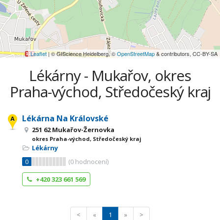
Leaflet
| © GIScience Heidelberg, ©
OpenStreetMap
& contributors, CC-BY-SA
Lékárny - Mukařov, okres
Praha-východ, Středočeský kraj
Lékárna Na Královské
251 62 Mukařov-Žernovka
okres Praha-východ, Středočeský kraj
Lékárny
0
(
0
hodnocení)
+420 323 661 569
<
«
1
»
>