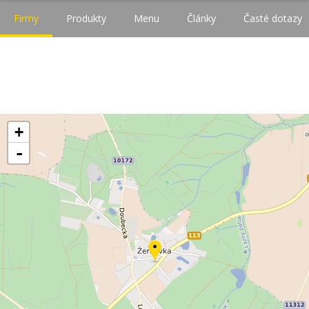
Firmy
Produkty
Menu
Články
Časté dotazy
+
-