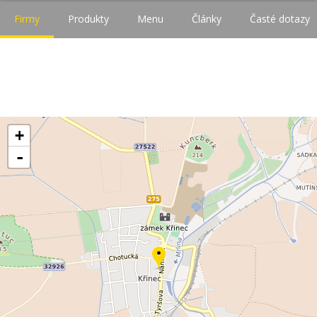
Firmy
Produkty
Menu
Články
Časté dotazy
+
-