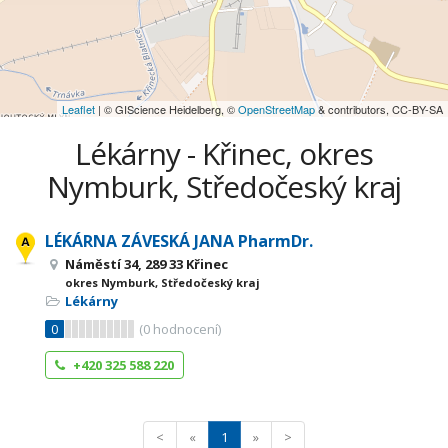
Leaflet
| © GIScience Heidelberg, ©
OpenStreetMap
& contributors, CC-BY-SA
Lékárny - Křinec, okres
Nymburk, Středočeský kraj
LÉKÁRNA ZÁVESKÁ JANA PharmDr.
Náměstí 34, 289 33 Křinec
okres Nymburk, Středočeský kraj
Lékárny
0
(
0
hodnocení)
+420 325 588 220
<
«
1
»
>