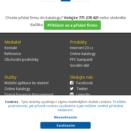
Chcete přidat firmu do katalogu?
Volejte 771 270 421
nebo stiskněte
tlačítko
Přihlásit se a přidat firmu
Mediatel
Produkty
Kontakt
Internet123.cz
Reference
Online katalogy
Obchodní podmínky
PPC kampaně
Sociální sítě
Služby
Sledujte nás
Mobilní aplikace ke stažení
Facebook
Online katalogy
Twitter
Digital Presence Management
LinkedIn
Více zákazníků
Cookies
- Tyto stránky využívají v zájmu kvalitnějších služeb cookies.
Pročtěte
podrobnosti, jak přesně cookies využíváme a jak můžete změnit příslušná
nastavení.
Nesouhlasím
© 2026 MEDIATEL CZ, s.r.o.,
Za Potokem 46/4, 106 00 Praha 10, tel.:
+420 771 270 421, verze 1.29.0.143,
Cookies
Souhlasím