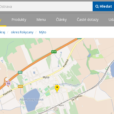
Hledat
y
Produkty
Menu
Články
Časté dotazy
Udá
kraj
okres Rokycany
Mýto