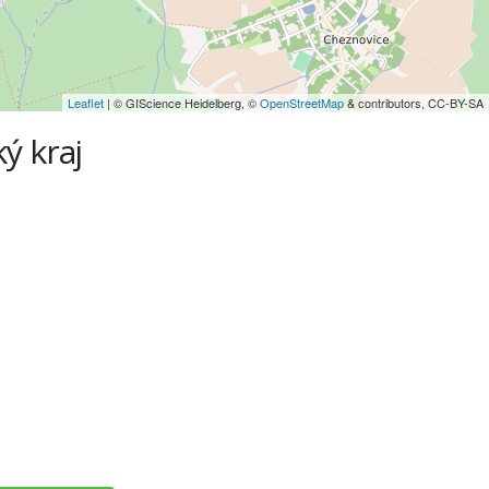
Leaflet
| © GIScience Heidelberg, ©
OpenStreetMap
& contributors, CC-BY-SA
ý kraj