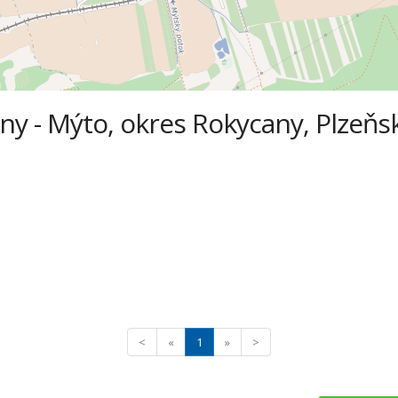
ny - Mýto, okres Rokycany, Plzeňsk
<
«
1
»
>