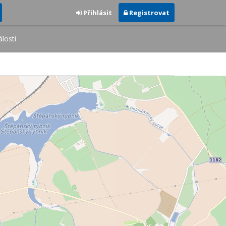
Přihlásit
Registrovat
losti