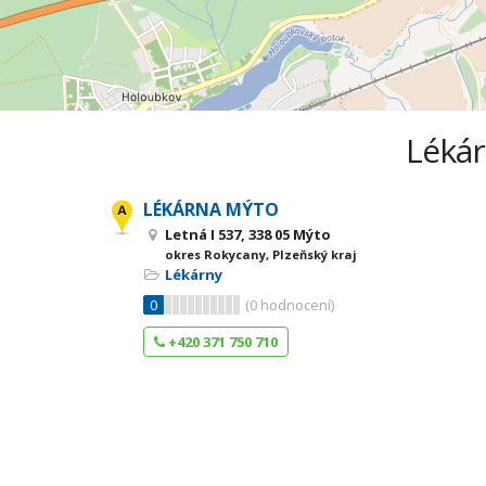
Lékár
LÉKÁRNA MÝTO
Letná I 537, 338 05 Mýto
okres Rokycany, Plzeňský kraj
Lékárny
0
(
0
hodnocení)
+420 371 750 710