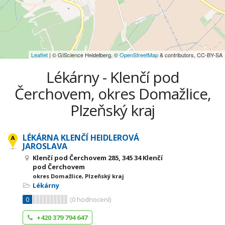
Leaflet
| © GIScience Heidelberg, ©
OpenStreetMap
& contributors, CC-BY-SA
Lékárny - Klenčí pod
Čerchovem, okres Domažlice,
Plzeňský kraj
LÉKÁRNA KLENČÍ HEIDLEROVÁ
JAROSLAVA
Klenčí pod Čerchovem 285, 345 34 Klenčí
pod Čerchovem
okres Domažlice, Plzeňský kraj
Lékárny
0
(
0
hodnocení)
+420 379 794 647