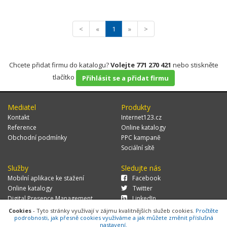
<
«
1
»
>
Chcete přidat firmu do katalogu?
Volejte 771 270 421
nebo stiskněte
tlačítko
Přihlásit se a přidat firmu
Mediatel
Produkty
Kontakt
Internet123.cz
Reference
Online katalogy
Obchodní podmínky
PPC kampaně
Sociální sítě
Služby
Sledujte nás
Mobilní aplikace ke stažení
Facebook
Online katalogy
Twitter
Digital Presence Management
LinkedIn
Více zákazníků
Cookies
- Tyto stránky využívají v zájmu kvalitnějších služeb cookies.
Pročtěte
podrobnosti, jak přesně cookies využíváme a jak můžete změnit příslušná
nastavení.