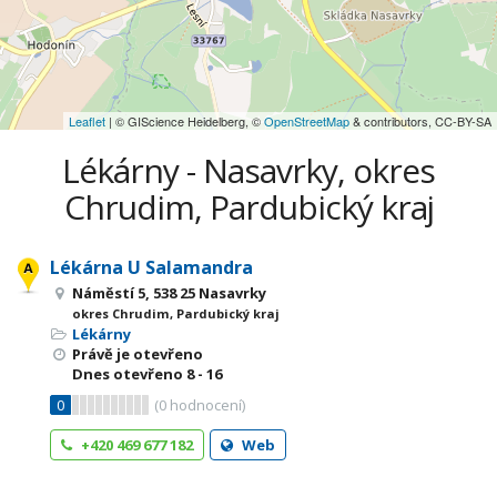
Leaflet
| © GIScience Heidelberg, ©
OpenStreetMap
& contributors, CC-BY-SA
Lékárny - Nasavrky, okres
Chrudim, Pardubický kraj
Lékárna U Salamandra
Náměstí 5, 538 25 Nasavrky
okres Chrudim, Pardubický kraj
Lékárny
Právě je otevřeno
Dnes otevřeno
8 - 16
0
(
0
hodnocení)
+420 469 677 182
Web