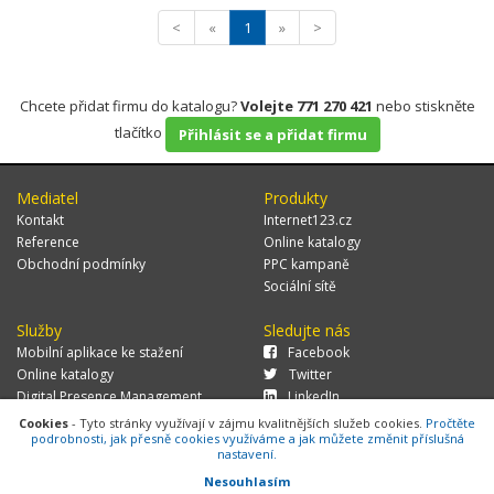
<
«
1
»
>
Chcete přidat firmu do katalogu?
Volejte 771 270 421
nebo stiskněte
tlačítko
Přihlásit se a přidat firmu
Mediatel
Produkty
Kontakt
Internet123.cz
Reference
Online katalogy
Obchodní podmínky
PPC kampaně
Sociální sítě
Služby
Sledujte nás
Mobilní aplikace ke stažení
Facebook
Online katalogy
Twitter
Digital Presence Management
LinkedIn
Více zákazníků
Cookies
- Tyto stránky využívají v zájmu kvalitnějších služeb cookies.
Pročtěte
podrobnosti, jak přesně cookies využíváme a jak můžete změnit příslušná
nastavení.
Nesouhlasím
© 2026 MEDIATEL CZ, s.r.o.,
Za Potokem 46/4, 106 00 Praha 10, tel.: