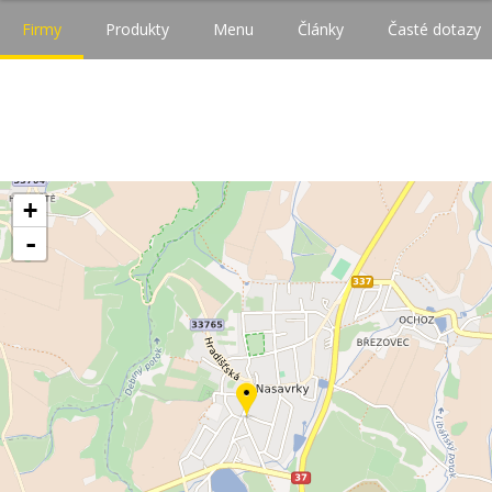
Firmy
Produkty
Menu
Články
Časté dotazy
+
-