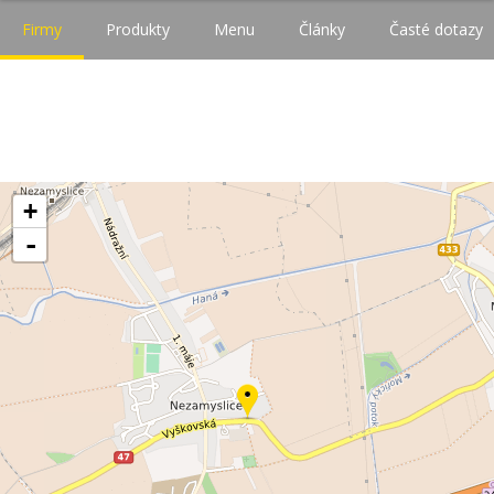
Firmy
Produkty
Menu
Články
Časté dotazy
+
-