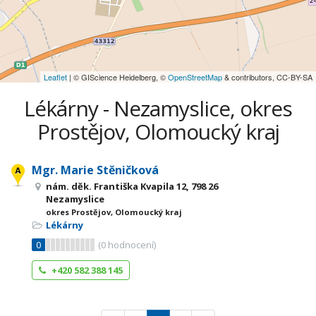
Leaflet
| © GIScience Heidelberg, ©
OpenStreetMap
& contributors, CC-BY-SA
Lékárny - Nezamyslice, okres
Prostějov, Olomoucký kraj
Mgr. Marie Stěničková
nám. děk. Františka Kvapila 12, 798 26
Nezamyslice
okres Prostějov, Olomoucký kraj
Lékárny
0
(
0
hodnocení)
+420 582 388 145