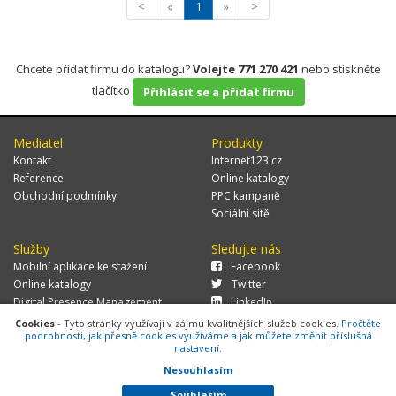
<
«
1
»
>
Chcete přidat firmu do katalogu?
Volejte 771 270 421
nebo stiskněte
tlačítko
Přihlásit se a přidat firmu
Mediatel
Produkty
Kontakt
Internet123.cz
Reference
Online katalogy
Obchodní podmínky
PPC kampaně
Sociální sítě
Služby
Sledujte nás
Mobilní aplikace ke stažení
Facebook
Online katalogy
Twitter
Digital Presence Management
LinkedIn
Více zákazníků
Cookies
- Tyto stránky využívají v zájmu kvalitnějších služeb cookies.
Pročtěte
podrobnosti, jak přesně cookies využíváme a jak můžete změnit příslušná
nastavení.
Nesouhlasím
© 2026 MEDIATEL CZ, s.r.o.,
Za Potokem 46/4, 106 00 Praha 10, tel.:
+420 771 270 421, verze 1.29.0.143,
Cookies
Souhlasím