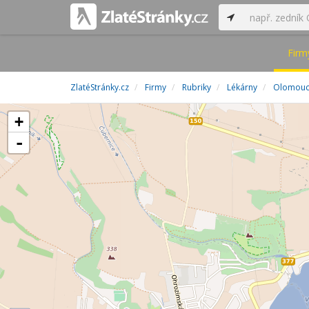
Firm
ZlatéStránky.cz
Firmy
Rubriky
Lékárny
Olomouck
+
-