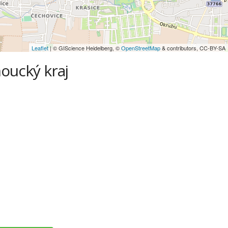
Leaflet
| © GIScience Heidelberg, ©
OpenStreetMap
& contributors, CC-BY-SA
oucký kraj