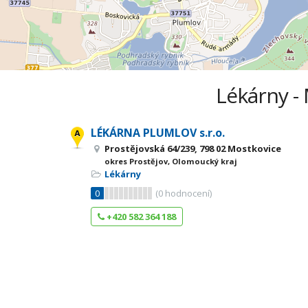
Lékárny -
LÉKÁRNA PLUMLOV s.r.o.
Prostějovská 64/239, 798 02 Mostkovice
okres Prostějov, Olomoucký kraj
Lékárny
0
(
0
hodnocení)
+420 582 364 188