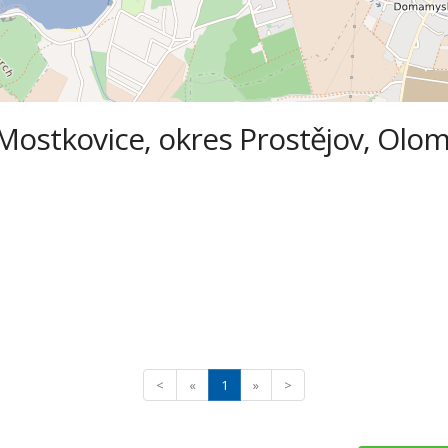
 Mostkovice, okres Prostějov, Olom
<
«
1
»
>