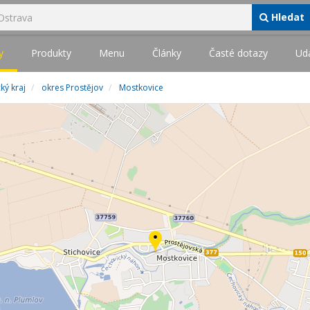
Hledat
y
Produkty
Menu
Články
Časté dotazy
Udá
ý kraj
okres Prostějov
Mostkovice