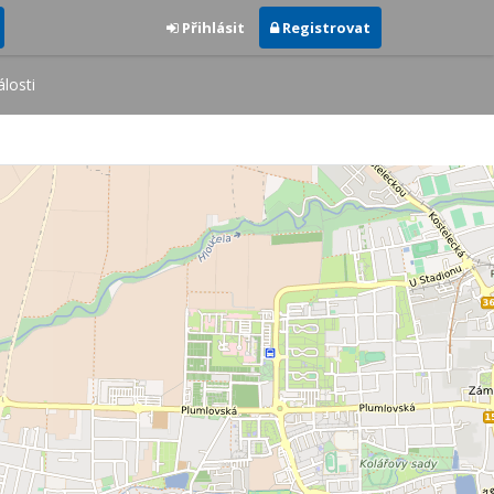
Přihlásit
Registrovat
losti