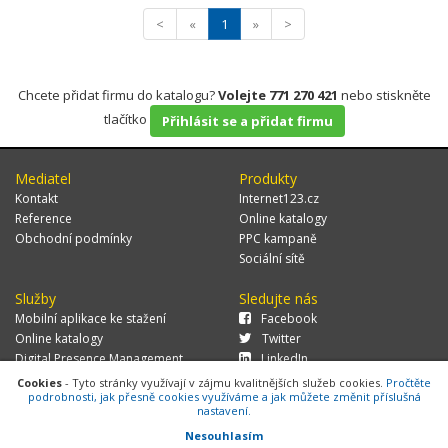
<
«
1
»
>
Chcete přidat firmu do katalogu?
Volejte 771 270 421
nebo stiskněte
tlačítko
Přihlásit se a přidat firmu
Mediatel
Produkty
Kontakt
Internet123.cz
Reference
Online katalogy
Obchodní podmínky
PPC kampaně
Sociální sítě
Služby
Sledujte nás
Mobilní aplikace ke stažení
Facebook
Online katalogy
Twitter
Digital Presence Management
LinkedIn
Více zákazníků
Cookies
- Tyto stránky využívají v zájmu kvalitnějších služeb cookies.
Pročtěte
podrobnosti, jak přesně cookies využíváme a jak můžete změnit příslušná
nastavení.
Nesouhlasím
© 2026 MEDIATEL CZ, s.r.o.,
Za Potokem 46/4, 106 00 Praha 10, tel.: