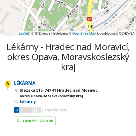
Leaflet
| © GIScience Heidelberg, ©
OpenStreetMap
& contributors, CC-BY-SA
Lékárny - Hradec nad Moravicí,
okres Opava, Moravskoslezský
kraj
LÉKÁRNA
Slezská 515, 747 41 Hradec nad Moravicí
okres Opava, Moravskoslezský kraj
Lékárny
0
(
0
hodnocení)
+420 553 783 108