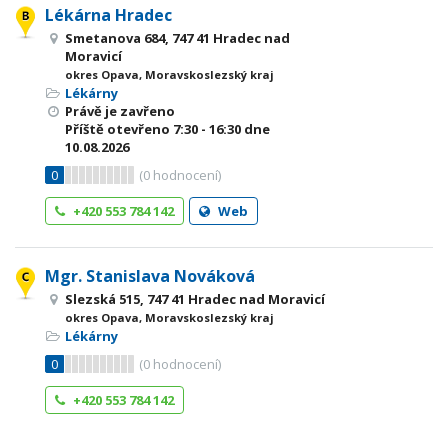
Lékárna Hradec
Smetanova 684, 747 41 Hradec nad
Moravicí
okres Opava, Moravskoslezský kraj
Lékárny
Právě je zavřeno
Příště otevřeno
7:30 - 16:30
dne
10.08.2026
0
(
0
hodnocení)
+420 553 784 142
Web
Mgr. Stanislava Nováková
Slezská 515, 747 41 Hradec nad Moravicí
okres Opava, Moravskoslezský kraj
Lékárny
0
(
0
hodnocení)
+420 553 784 142