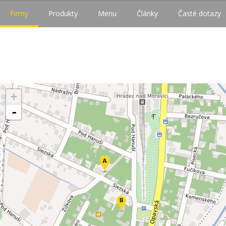
Firmy
Produkty
Menu
Články
Časté dotazy
+
-