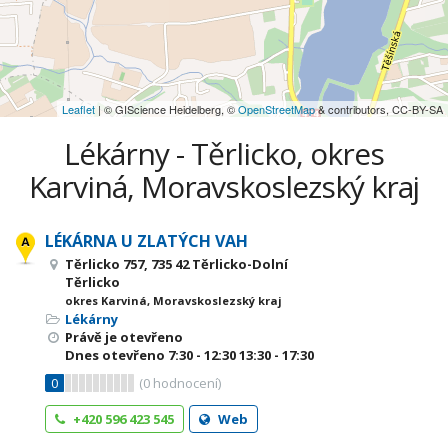
Leaflet
| © GIScience Heidelberg, ©
OpenStreetMap
& contributors, CC-BY-SA
Lékárny - Těrlicko, okres
Karviná, Moravskoslezský kraj
LÉKÁRNA U ZLATÝCH VAH
Těrlicko 757, 735 42 Těrlicko-Dolní
Těrlicko
okres Karviná, Moravskoslezský kraj
Lékárny
Právě je otevřeno
Dnes otevřeno
7:30 - 12:30
13:30 - 17:30
0
(
0
hodnocení)
+420 596 423 545
Web