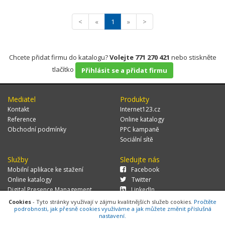
<
«
1
»
>
Chcete přidat firmu do katalogu?
Volejte 771 270 421
nebo stiskněte
tlačítko
Přihlásit se a přidat firmu
Mediatel
Produkty
Kontakt
Internet123.cz
Reference
Online katalogy
Obchodní podmínky
PPC kampaně
Sociální sítě
Služby
Sledujte nás
Mobilní aplikace ke stažení
Facebook
Online katalogy
Twitter
Digital Presence Management
LinkedIn
Více zákazníků
Cookies
- Tyto stránky využívají v zájmu kvalitnějších služeb cookies.
Pročtěte
podrobnosti, jak přesně cookies využíváme a jak můžete změnit příslušná
nastavení.