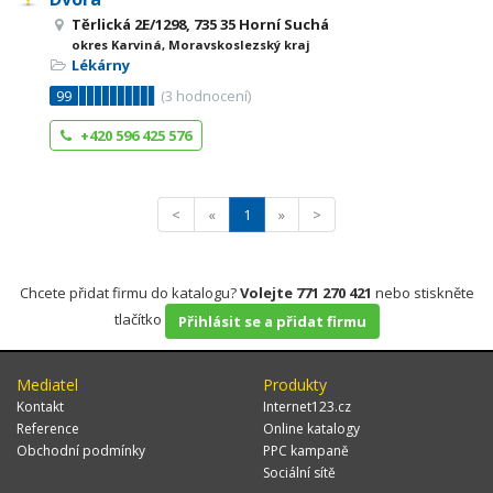
Těrlická 2E/1298, 735 35 Horní Suchá
okres Karviná, Moravskoslezský kraj
Lékárny
99
(
3
hodnocení)
+420 596 425 576
<
«
1
»
>
Chcete přidat firmu do katalogu?
Volejte 771 270 421
nebo stiskněte
tlačítko
Přihlásit se a přidat firmu
Mediatel
Produkty
Kontakt
Internet123.cz
Reference
Online katalogy
Obchodní podmínky
PPC kampaně
Sociální sítě