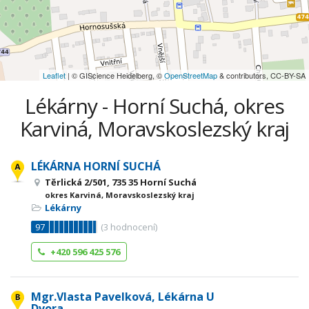
Leaflet
| © GIScience Heidelberg, ©
OpenStreetMap
& contributors, CC-BY-SA
Lékárny - Horní Suchá, okres
Karviná, Moravskoslezský kraj
LÉKÁRNA HORNÍ SUCHÁ
Těrlická 2/501, 735 35 Horní Suchá
okres Karviná, Moravskoslezský kraj
Lékárny
97
(
3
hodnocení)
+420 596 425 576
Mgr.Vlasta Pavelková, Lékárna U
Dvora