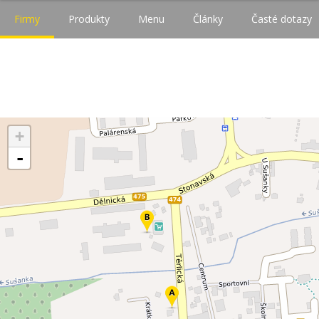
Firmy
Produkty
Menu
Články
Časté dotazy
+
-