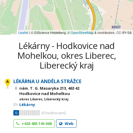
Leaflet
| © GIScience Heidelberg, ©
OpenStreetMap
& contributors, CC-BY-SA
Lékárny - Hodkovice nad
Mohelkou, okres Liberec,
Liberecký kraj
LÉKÁRNA U ANDĚLA STRÁŽCE
nám. T. G. Masaryka 213, 463 42
Hodkovice nad Mohelkou
okres Liberec, Liberecký kraj
Lékárny
0
(
0
hodnocení)
+420 485 145 068
Web