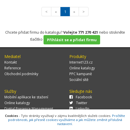
<
«
1
»
>
Chcete přidat firmu do katalogu?
Volejte 771 270 421
nebo stiskněte
tlačítko
Přihlásit se a přidat firmu
Mediatel
Produkty
Kontakt
Internet123.cz
Reference
Online katalogy
Obchodní podmínky
PPC kampaně
Sociální sítě
Služby
Sledujte nás
Mobilní aplikace ke stažení
Facebook
Online katalogy
Twitter
Digital Presence Management
LinkedIn
Více zákazníků
Cookies
- Tyto stránky využívají v zájmu kvalitnějších služeb cookies.
Pročtěte
podrobnosti, jak přesně cookies využíváme a jak můžete změnit příslušná
nastavení.