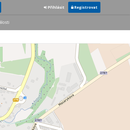
Přihlásit
Registrovat
losti