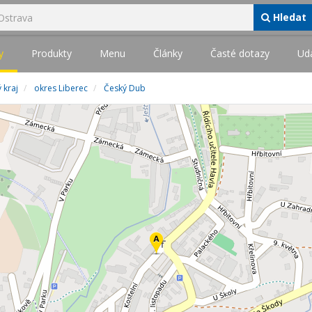
Hledat
y
Produkty
Menu
Články
Časté dotazy
Udá
 kraj
okres Liberec
Český Dub