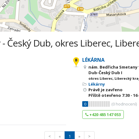
 - Český Dub, okres Liberec, Libere
LÉKÁRNA
nám. Bedřicha Smetany 1
Dub-Český Dub I
okres Liberec, Liberecký kra
Lékárny
Právě je zavřeno
Příště otevřeno
7:30 - 16
0
(
0
hodnocení)
+420 485 147 053
<
«
1
»
>