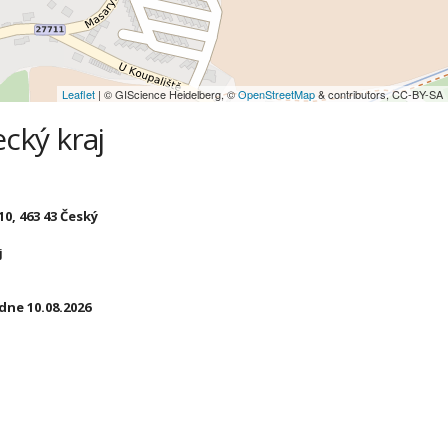
Leaflet
| © GIScience Heidelberg, ©
OpenStreetMap
& contributors, CC-BY-SA
cký kraj
0, 463 43 Český
j
dne 10.08.2026