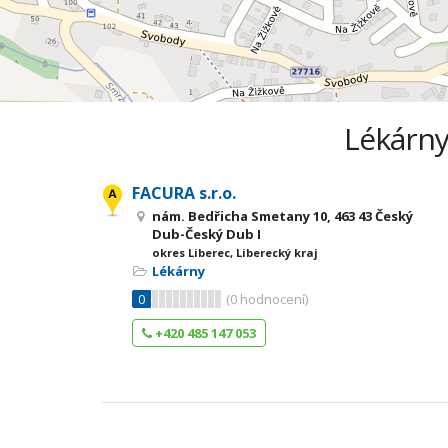
Lékárny
FACURA s.r.o.
nám. Bedřicha Smetany 10, 463 43 Český
Dub-Český Dub I
okres Liberec, Liberecký kraj
Lékárny
0
(
0
hodnocení)
+420 485 147 053