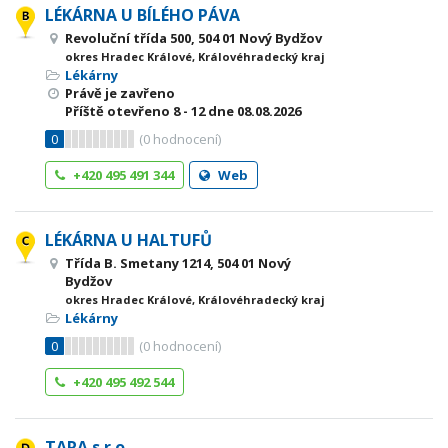
LÉKÁRNA U BÍLÉHO PÁVA
Revoluční třída 500, 504 01 Nový Bydžov
okres Hradec Králové, Královéhradecký kraj
Lékárny
Právě je zavřeno
Příště otevřeno
8 - 12
dne 08.08.2026
0
(
0
hodnocení)
+420 495 491 344
Web
LÉKÁRNA U HALTUFŮ
Třída B. Smetany 1214, 504 01 Nový
Bydžov
okres Hradec Králové, Královéhradecký kraj
Lékárny
0
(
0
hodnocení)
+420 495 492 544
TARA s.r.o.