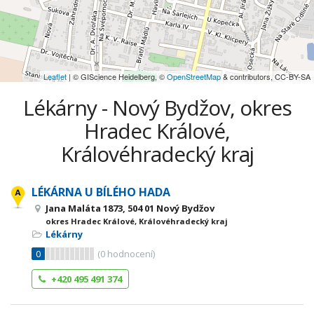
Leaflet
| © GIScience Heidelberg, ©
OpenStreetMap
& contributors, CC-BY-SA
Lékárny - Nový Bydžov, okres
Hradec Králové,
Královéhradecký kraj
LÉKÁRNA U BÍLÉHO HADA
Jana Maláta 1873, 504 01 Nový Bydžov
okres Hradec Králové, Královéhradecký kraj
Lékárny
0
(
0
hodnocení)
+420 495 491 374