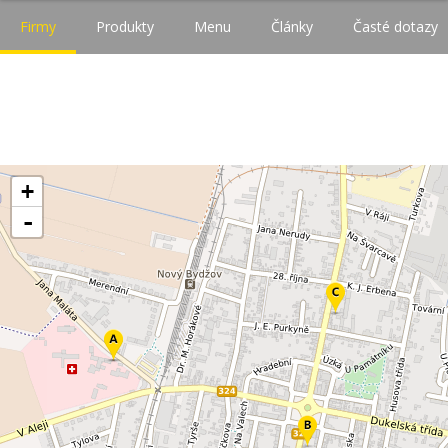
Firmy
Produkty
Menu
Články
Časté dotazy
+
-