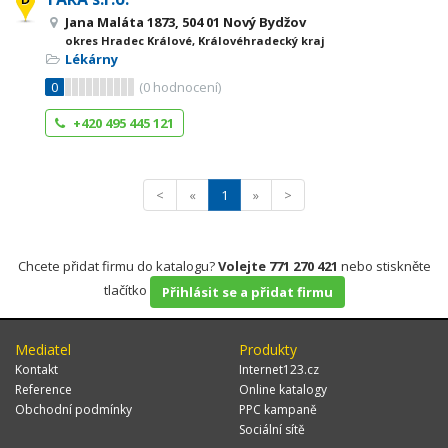
Jana Maláta 1873, 504 01 Nový Bydžov
okres Hradec Králové, Královéhradecký kraj
Lékárny
0
(
0
hodnocení)
+420 495 445 121
<
«
1
»
>
Chcete přidat firmu do katalogu?
Volejte 771 270 421
nebo stiskněte
tlačítko
Přihlásit se a přidat firmu
Mediatel
Produkty
Kontakt
Internet123.cz
Reference
Online katalogy
Obchodní podmínky
PPC kampaně
Sociální sítě