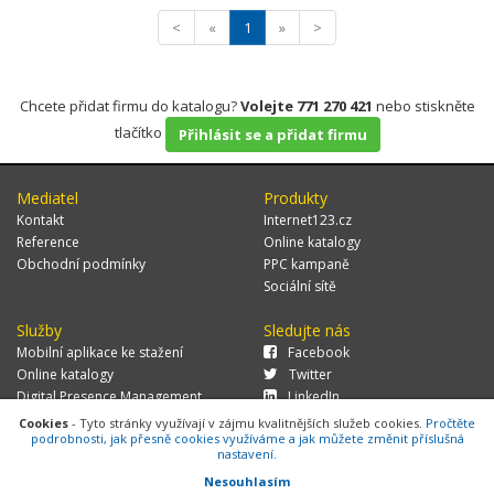
<
«
1
»
>
Chcete přidat firmu do katalogu?
Volejte 771 270 421
nebo stiskněte
tlačítko
Přihlásit se a přidat firmu
Mediatel
Produkty
Kontakt
Internet123.cz
Reference
Online katalogy
Obchodní podmínky
PPC kampaně
Sociální sítě
Služby
Sledujte nás
Mobilní aplikace ke stažení
Facebook
Online katalogy
Twitter
Digital Presence Management
LinkedIn
Více zákazníků
Cookies
- Tyto stránky využívají v zájmu kvalitnějších služeb cookies.
Pročtěte
podrobnosti, jak přesně cookies využíváme a jak můžete změnit příslušná
nastavení.
Nesouhlasím
© 2026 MEDIATEL CZ, s.r.o.,
Za Potokem 46/4, 106 00 Praha 10, tel.: