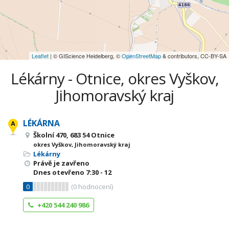
Leaflet
| © GIScience Heidelberg, ©
OpenStreetMap
& contributors, CC-BY-SA
Lékárny - Otnice, okres Vyškov,
Jihomoravský kraj
LÉKÁRNA
Školní 470, 683 54 Otnice
okres Vyškov, Jihomoravský kraj
Lékárny
Právě je zavřeno
Dnes otevřeno
7:30 - 12
0
(
0
hodnocení)
+420 544 240 986