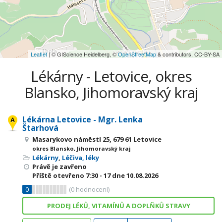
Leaflet
| © GIScience Heidelberg, ©
OpenStreetMap
& contributors, CC-BY-SA
Lékárny - Letovice, okres
Blansko, Jihomoravský kraj
Lékárna Letovice - Mgr. Lenka
Štarhová
Masarykovo náměstí 25, 679 61 Letovice
okres Blansko, Jihomoravský kraj
Lékárny
,
Léčiva, léky
Právě je zavřeno
Příště otevřeno
7:30 - 17
dne 10.08.2026
0
(
0
hodnocení)
PRODEJ LÉKŮ, VITAMÍNŮ A DOPLŇKŮ STRAVY