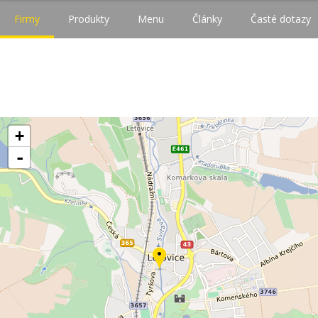
Firmy
Produkty
Menu
Články
Časté dotazy
+
-