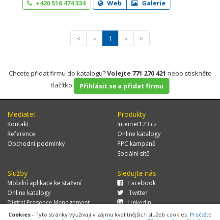
+420 516 474 334
Web
Galerie
<
«
1
»
>
Chcete přidat firmu do katalogu?
Volejte 771 270 421
nebo stiskněte
tlačítko
Přihlásit se a přidat firmu
Mediatel
Produkty
Kontakt
Internet123.cz
Reference
Online katalogy
Obchodní podmínky
PPC kampaně
Sociální sítě
Služby
Sledujte nás
Mobilní aplikace ke stažení
Facebook
Online katalogy
Twitter
Digital Presence Management
LinkedIn
Více zákazníků
Cookies
- Tyto stránky využívají v zájmu kvalitnějších služeb cookies.
Pročtěte