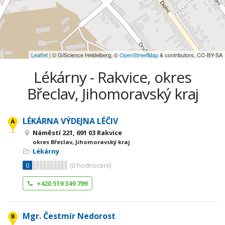
Leaflet
| © GIScience Heidelberg, ©
OpenStreetMap
& contributors, CC-BY-SA
Lékárny - Rakvice, okres
Břeclav, Jihomoravský kraj
LÉKÁRNA VÝDEJNA LÉČIV
Náměstí 221, 691 03 Rakvice
okres Břeclav, Jihomoravský kraj
Lékárny
0
(
0
hodnocení)
+420 519 349 799
Mgr. Čestmír Nedorost