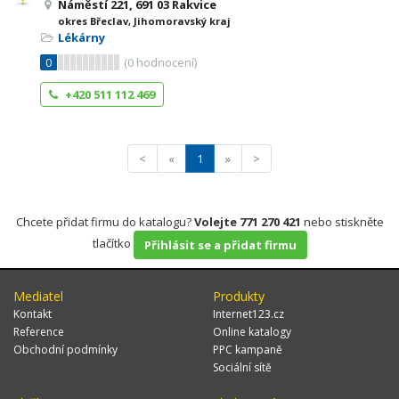
Náměstí 221, 691 03 Rakvice
okres Břeclav, Jihomoravský kraj
Lékárny
0
(
0
hodnocení)
+420 511 112 469
<
«
1
»
>
Chcete přidat firmu do katalogu?
Volejte 771 270 421
nebo stiskněte
tlačítko
Přihlásit se a přidat firmu
Mediatel
Produkty
Kontakt
Internet123.cz
Reference
Online katalogy
Obchodní podmínky
PPC kampaně
Sociální sítě