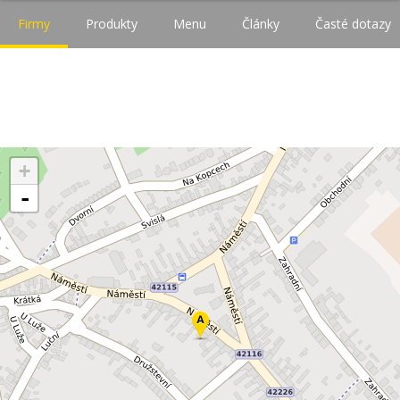
Firmy
Produkty
Menu
Články
Časté dotazy
+
-