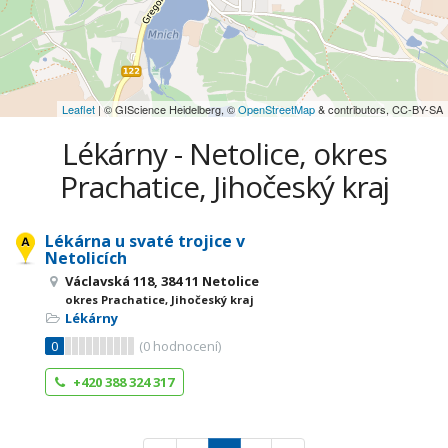
Leaflet
| © GIScience Heidelberg, ©
OpenStreetMap
& contributors, CC-BY-SA
Lékárny - Netolice, okres
Prachatice, Jihočeský kraj
Lékárna u svaté trojice v
Netolicích
Václavská 118, 384 11 Netolice
okres Prachatice, Jihočeský kraj
Lékárny
0
(
0
hodnocení)
+420 388 324 317