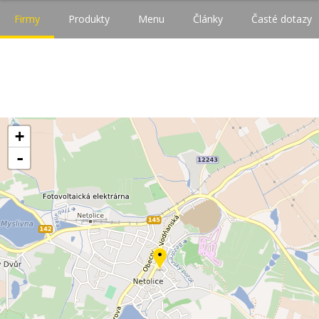
Firmy
Produkty
Menu
Články
Časté dotazy
+
-