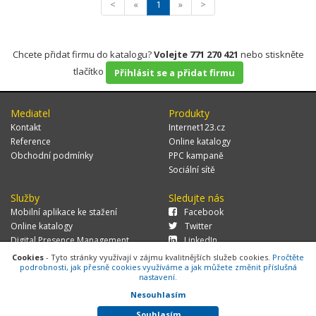
<
«
1
»
>
Chcete přidat firmu do katalogu?
Volejte 771 270 421
nebo stiskněte
tlačítko
Přihlásit se a přidat firmu
Mediatel
Produkty
Kontakt
Internet123.cz
Reference
Online katalogy
Obchodní podmínky
PPC kampaně
Sociální sítě
Služby
Sledujte nás
Mobilní aplikace ke stažení
Facebook
Online katalogy
Twitter
Digital Presence Management
LinkedIn
Více zákazníků
Cookies
- Tyto stránky využívají v zájmu kvalitnějších služeb cookies.
Pročtěte
podrobnosti, jak přesně cookies využíváme a jak můžete změnit příslušná
nastavení.
Nesouhlasím
© 2026 MEDIATEL CZ, s.r.o.,
Za Potokem 46/4, 106 00 Praha 10, tel.:
+420 771 270 421, verze 1.29.0.143,
Cookies
Souhlasím