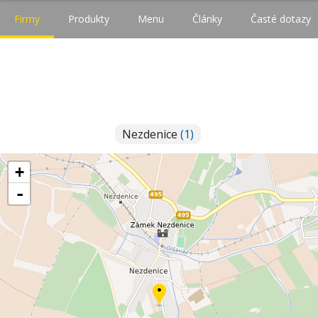
Firmy
Produkty
Menu
Články
Časté dotazy
Nezdenice
(1)
+
-