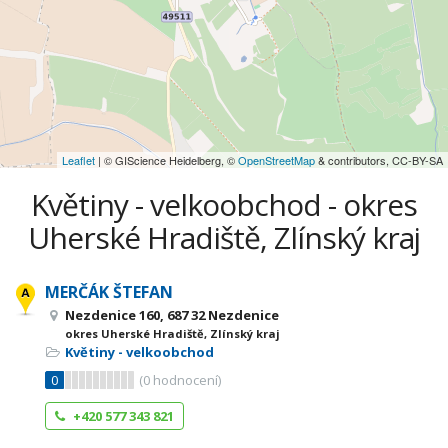
Leaflet
| © GIScience Heidelberg, ©
OpenStreetMap
& contributors, CC-BY-SA
Květiny - velkoobchod - okres
Uherské Hradiště, Zlínský kraj
MERČÁK ŠTEFAN
Nezdenice 160, 687 32 Nezdenice
okres Uherské Hradiště, Zlínský kraj
Květiny - velkoobchod
0
(
0
hodnocení)
+420 577 343 821