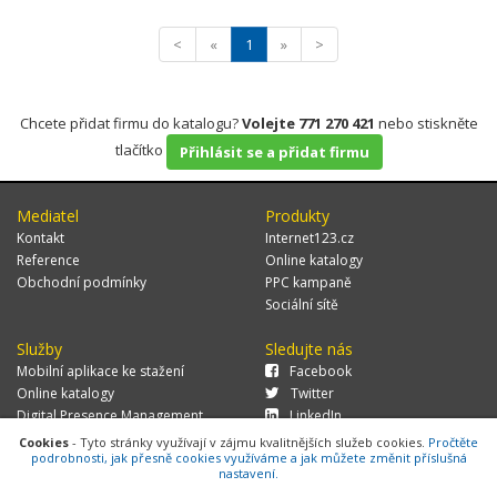
<
«
1
»
>
Chcete přidat firmu do katalogu?
Volejte 771 270 421
nebo stiskněte
tlačítko
Přihlásit se a přidat firmu
Mediatel
Produkty
Kontakt
Internet123.cz
Reference
Online katalogy
Obchodní podmínky
PPC kampaně
Sociální sítě
Služby
Sledujte nás
Mobilní aplikace ke stažení
Facebook
Online katalogy
Twitter
Digital Presence Management
LinkedIn
Více zákazníků
Cookies
- Tyto stránky využívají v zájmu kvalitnějších služeb cookies.
Pročtěte
podrobnosti, jak přesně cookies využíváme a jak můžete změnit příslušná
nastavení.