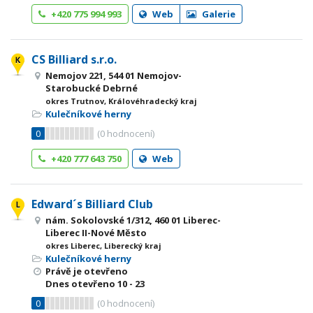
+420 775 994 993
Web
Galerie
CS Billiard s.r.o.
Nemojov 221, 544 01 Nemojov-
Starobucké Debrné
okres Trutnov, Královéhradecký kraj
Kulečníkové herny
0
(
0
hodnocení)
+420 777 643 750
Web
Edward´s Billiard Club
nám. Sokolovské 1/312, 460 01 Liberec-
Liberec II-Nové Město
okres Liberec, Liberecký kraj
Kulečníkové herny
Právě je otevřeno
Dnes otevřeno
10 - 23
0
(
0
hodnocení)