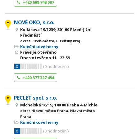
+420 608 748 097
NOVÉ OKO, s.r.o.
Kollárova 19/1239, 301 00 Plzeň-Jižní
Předměstí
okres Plzeň-město, Plzeňský kraj
Kulečníkové herny
Právě je otevřeno
Dnes otevřeno
11 - 23:59
0
(
0
hodnocení)
+420 377 327 494
PECLET spol. s r.o.
Michelská 16/19, 140 00 Praha 4-Michle
okres Hlavní město Praha, Hlavní město
Praha
Kulečníkové herny
0
(
0
hodnocení)