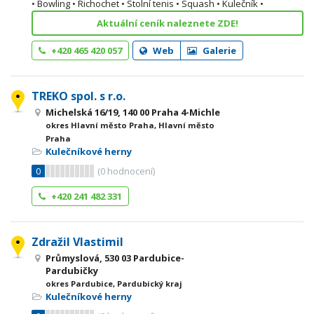
• Bowling • Richochet • Stolní tenis • Squash • Kulečník •
Aktuální ceník naleznete ZDE!
+420 465 420 057
Web
Galerie
TREKO spol. s r.o.
Michelská 16/19, 140 00 Praha 4-Michle
okres Hlavní město Praha, Hlavní město
Praha
Kulečníkové herny
0
(
0
hodnocení)
+420 241 482 331
Zdražil Vlastimil
Průmyslová, 530 03 Pardubice-
Pardubičky
okres Pardubice, Pardubický kraj
Kulečníkové herny