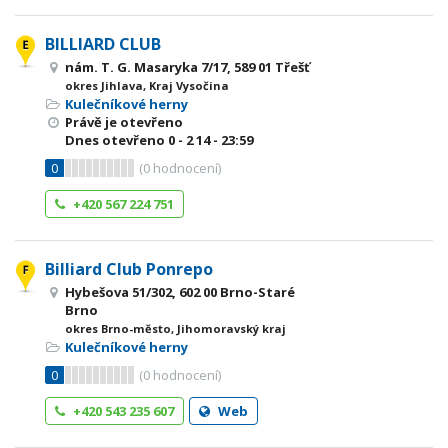
BILLIARD CLUB
nám. T. G. Masaryka 7/17, 589 01 Třešť
okres Jihlava, Kraj Vysočina
Kulečníkové herny
Právě je otevřeno
Dnes otevřeno
0 - 2
14 - 23:59
0
(
0
hodnocení)
+420 567 224 751
Billiard Club Ponrepo
Hybešova 51/302, 602 00 Brno-Staré
Brno
okres Brno-město, Jihomoravský kraj
Kulečníkové herny
0
(
0
hodnocení)
+420 543 235 607
Web