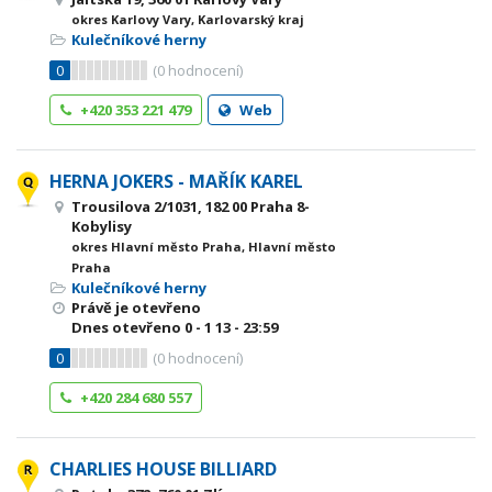
okres Karlovy Vary, Karlovarský kraj
Kulečníkové herny
0
(
0
hodnocení)
+420 353 221 479
Web
HERNA JOKERS - MAŘÍK KAREL
Trousilova 2/1031, 182 00 Praha 8-
Kobylisy
okres Hlavní město Praha, Hlavní město
Praha
Kulečníkové herny
Právě je otevřeno
Dnes otevřeno
0 - 1
13 - 23:59
0
(
0
hodnocení)
+420 284 680 557
CHARLIES HOUSE BILLIARD