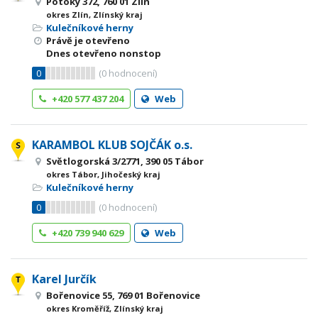
Potoky 372, 760 01 Zlín
okres Zlín, Zlínský kraj
Kulečníkové herny
Právě je otevřeno
Dnes otevřeno nonstop
0
(
0
hodnocení)
+420 577 437 204
Web
KARAMBOL KLUB SOJČÁK o.s.
Světlogorská 3/2771, 390 05 Tábor
okres Tábor, Jihočeský kraj
Kulečníkové herny
0
(
0
hodnocení)
+420 739 940 629
Web
Karel Jurčík
Bořenovice 55, 769 01 Bořenovice
okres Kroměříž, Zlínský kraj