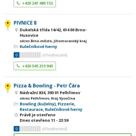
+420 241 480 152
PIVNICE 8
Dukelská třída 14/42, 614 00 Brno-
Husovice
okres Brno-město, Jihomoravský kraj
Kulečníkové herny
0
(
0
hodnocení)
+420 545 213 943
Pizza & Bowling - Petr Čára
Nádražní 834, 393 01 Pelhřimov
okres Pelhřimov, Kraj Vysočina
Bowling (kuželny)
,
Pizzerie
,
Restaurace
,
Kulečníkové herny
Právě je otevřeno
Dnes otevřeno
11 - 23:59
0
(
0
hodnocení)