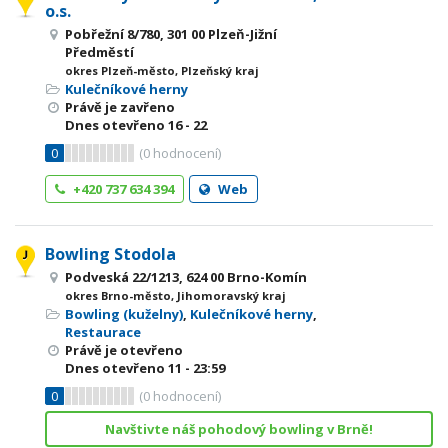
o.s.
Pobřežní 8/780, 301 00 Plzeň-Jižní
Předměstí
okres Plzeň-město, Plzeňský kraj
Kulečníkové herny
Právě je zavřeno
Dnes otevřeno
16 - 22
0
(
0
hodnocení)
+420 737 634 394
Web
Bowling Stodola
Podveská 22/1213, 624 00 Brno-Komín
okres Brno-město, Jihomoravský kraj
Bowling (kuželny)
,
Kulečníkové herny
,
Restaurace
Právě je otevřeno
Dnes otevřeno
11 - 23:59
0
(
0
hodnocení)
Navštivte náš pohodový bowling v Brně!