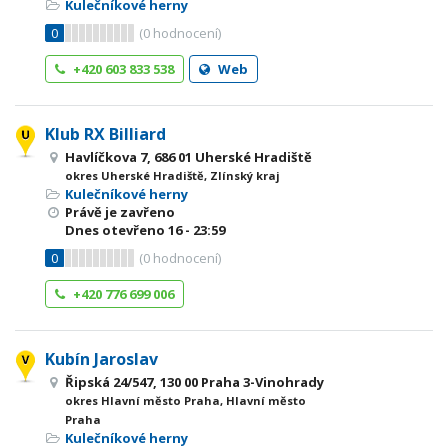
Kulečníkové herny
0
(
0
hodnocení)
+420 603 833 538
Web
Klub RX Billiard
Havlíčkova 7, 686 01 Uherské Hradiště
okres Uherské Hradiště, Zlínský kraj
Kulečníkové herny
Právě je zavřeno
Dnes otevřeno
16 - 23:59
0
(
0
hodnocení)
+420 776 699 006
Kubín Jaroslav
Řipská 24/547, 130 00 Praha 3-Vinohrady
okres Hlavní město Praha, Hlavní město
Praha
Kulečníkové herny