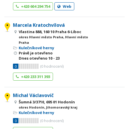
+420 604 294 754
Web
Marcela Kratochvílová
Vlastina 888, 160 10 Praha 6-Liboc
okres Hlavní město Praha, Hlavní město
Praha
Kulečníkové herny
Právě je otevřeno
Dnes otevřeno
10 - 23
0
(
0
hodnocení)
+420 233 311 393
Michal Václavovič
Šumná 3/3710, 695 01 Hodonín
okres Hodonín, Jihomoravský kraj
Kulečníkové herny
0
(
0
hodnocení)