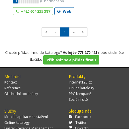
0
(
0
hodnocení)
+420 604 235 387
Web
<
«
1
»
>
Chcete přidat firmu do katalogu?
Volejte 771 270 421
nebo stiskněte
tlačítko
Přihlásit se a přidat firmu
Mediatel
Produkty
Kontakt
Internet123.cz
Reference
Online katalogy
Obchodní podmínky
PPC kampaně
Sociální sítě
Služby
Sledujte nás
Mobilní aplikace ke stažení
Facebook
Online katalogy
Twitter
Digital Presence Management
LinkedIn