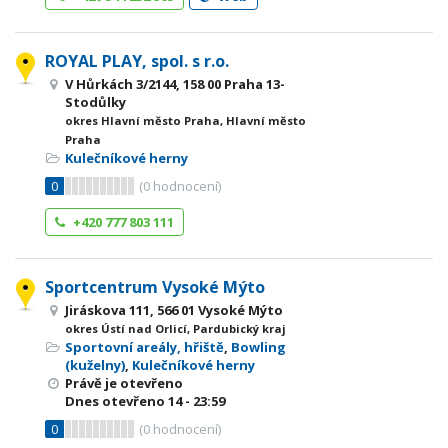
ROYAL PLAY, spol. s r.o.
V Hůrkách 3/2144, 158 00 Praha 13-
Stodůlky
okres Hlavní město Praha, Hlavní město
Praha
Kulečníkové herny
0
(
0
hodnocení)
+420 777 803 111
Sportcentrum Vysoké Mýto
Jiráskova 111, 566 01 Vysoké Mýto
okres Ústí nad Orlicí, Pardubický kraj
Sportovní areály, hřiště
,
Bowling
(kuželny)
,
Kulečníkové herny
Právě je otevřeno
Dnes otevřeno
14 - 23:59
0
(
0
hodnocení)