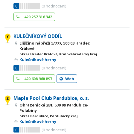
0
(
0
hodnocení)
+420 257 316 342
KULEČNÍKOVÝ ODDÍL
Eliščino nábřeží 5/777, 500 03 Hradec
Králové
okres Hradec Králové, Královéhradecký kraj
Kulečníkové herny
0
(
0
hodnocení)
+420 608 960 897
Web
Maple Pool Club Pardubice, o. s.
Ohrazenická 281, 530 09 Pardubice-
Polabiny
okres Pardubice, Pardubický kraj
Kulečníkové herny
0
(
0
hodnocení)