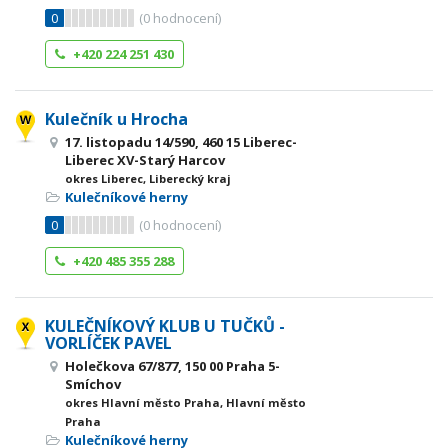
0
(
0
hodnocení)
+420 224 251 430
Kulečník u Hrocha
17. listopadu 14/590, 460 15 Liberec-
Liberec XV-Starý Harcov
okres Liberec, Liberecký kraj
Kulečníkové herny
0
(
0
hodnocení)
+420 485 355 288
KULEČNÍKOVÝ KLUB U TUČKŮ -
VORLÍČEK PAVEL
Holečkova 67/877, 150 00 Praha 5-
Smíchov
okres Hlavní město Praha, Hlavní město
Praha
Kulečníkové herny