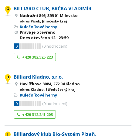
BILLIARD CLUB, BRČKA VLADIMÍR
Nádražní 846, 399 01 Milevsko
okres Písek, Jihočeský kraj
Kulečníkové herny
Právě je otevřeno
Dnes otevřeno
12 - 23:59
0
(
0
hodnocení)
+420 382 525 223
Billiard Kladno, s.r.o.
Havlíčkova 3084, 272 04 Kladno
okres Kladno, Středočeský kraj
Kulečníkové herny
0
(
0
hodnocení)
+420 312 241 203
Billiardový klub Bio-Systém Plzeň,