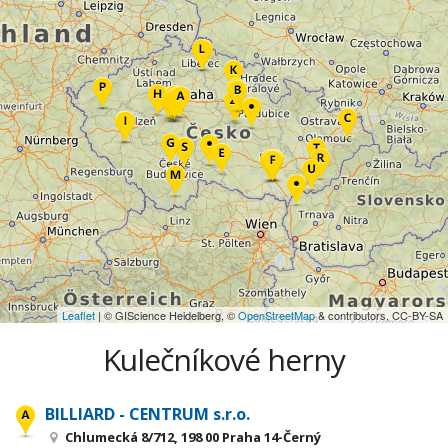
Leaflet
| © GIScience Heidelberg, ©
OpenStreetMap
& contributors, CC-BY-SA
Kulečníkové herny
BILLIARD - CENTRUM s.r.o.
Chlumecká 8/712, 198 00 Praha 14-Černý