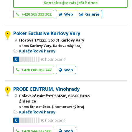
Kontaktujte nás ještě dnes
+420 565 333 302
Web
Galerie
Poker Exclusive Karlovy Vary
Horova 1/1223, 360 01 Karlovy Vary
okres Karlovy Vary, Karlovarský kraj
Kulečníkové herny
0
(
0
hodnocení)
+420 608 282 747
Web
PROBE CENTRUM, Vinohrady
Pálavské náměstí 5/4246, 628 00 Brno-
Židenice
okres Brno-město, Jihomoravský kraj
Kulečníkové herny
0
(
0
hodnocení)
+420 544 232 965
Web