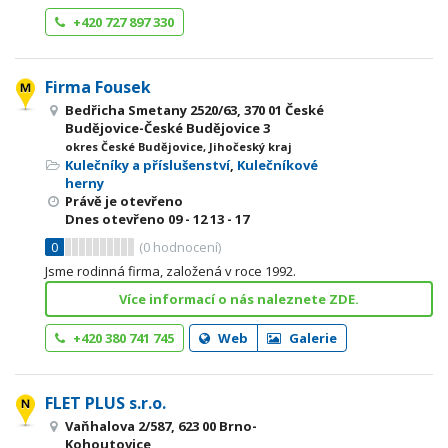
+420 727 897 330
Firma Fousek
Bedřicha Smetany 2520/63, 370 01 České
Budějovice-České Budějovice 3
okres České Budějovice, Jihočeský kraj
Kulečníky a příslušenství
,
Kulečníkové
herny
Právě je otevřeno
Dnes otevřeno
09 - 12
13 - 17
0
(
0
hodnocení)
Jsme rodinná firma, založená v roce 1992.
Více informací o nás naleznete ZDE.
+420 380 741 745
Web
Galerie
FLET PLUS s.r.o.
Vaňhalova 2/587, 623 00 Brno-
Kohoutovice