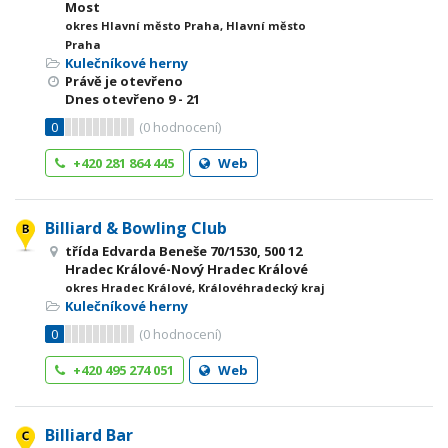
Most
okres Hlavní město Praha, Hlavní město
Praha
Kulečníkové herny
Právě je otevřeno
Dnes otevřeno
9 - 21
0
(
0
hodnocení)
+420 281 864 445
Web
Billiard & Bowling Club
třída Edvarda Beneše 70/1530, 500 12
Hradec Králové-Nový Hradec Králové
okres Hradec Králové, Královéhradecký kraj
Kulečníkové herny
0
(
0
hodnocení)
+420 495 274 051
Web
Billiard Bar