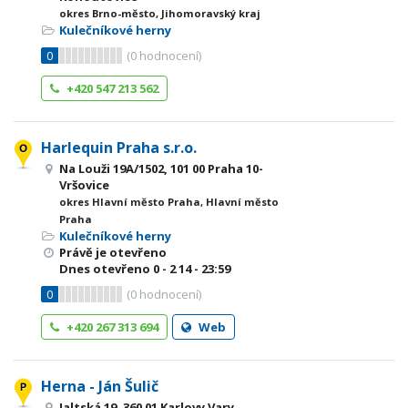
okres Brno-město, Jihomoravský kraj
Kulečníkové herny
0
(
0
hodnocení)
+420 547 213 562
Harlequin Praha s.r.o.
Na Louži 19A/1502, 101 00 Praha 10-
Vršovice
okres Hlavní město Praha, Hlavní město
Praha
Kulečníkové herny
Právě je otevřeno
Dnes otevřeno
0 - 2
14 - 23:59
0
(
0
hodnocení)
+420 267 313 694
Web
Herna - Ján Šulič
Jaltská 19, 360 01 Karlovy Vary