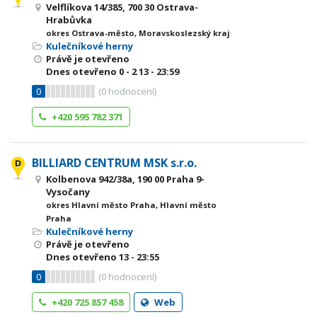
Velflíkova 14/385, 700 30 Ostrava-
Hrabůvka
okres Ostrava-město, Moravskoslezský kraj
Kulečníkové herny
Právě je otevřeno
Dnes otevřeno
0 - 2
13 - 23:59
0
(
0
hodnocení)
+420 595 782 371
BILLIARD CENTRUM MSK s.r.o.
Kolbenova 942/38a, 190 00 Praha 9-
Vysočany
okres Hlavní město Praha, Hlavní město
Praha
Kulečníkové herny
Právě je otevřeno
Dnes otevřeno
13 - 23:55
0
(
0
hodnocení)
+420 725 857 458
Web