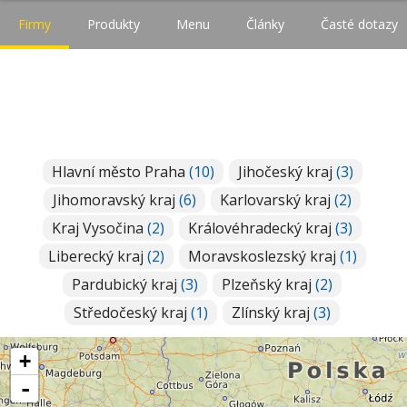
Firmy
Produkty
Menu
Články
Časté dotazy
Hlavní město Praha
(10)
Jihočeský kraj
(3)
Jihomoravský kraj
(6)
Karlovarský kraj
(2)
Kraj Vysočina
(2)
Královéhradecký kraj
(3)
Liberecký kraj
(2)
Moravskoslezský kraj
(1)
Pardubický kraj
(3)
Plzeňský kraj
(2)
Středočeský kraj
(1)
Zlínský kraj
(3)
+
-