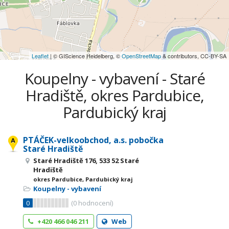
Leaflet
| © GIScience Heidelberg, ©
OpenStreetMap
& contributors, CC-BY-SA
Koupelny - vybavení - Staré
Hradiště, okres Pardubice,
Pardubický kraj
PTÁČEK-velkoobchod, a.s. pobočka
Staré Hradiště
Staré Hradiště 176, 533 52 Staré
Hradiště
okres Pardubice, Pardubický kraj
Koupelny - vybavení
0
(
0
hodnocení)
+420 466 046 211
Web