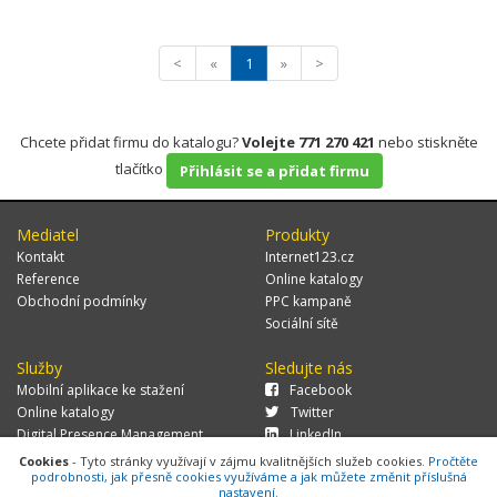
<
«
1
»
>
Chcete přidat firmu do katalogu?
Volejte 771 270 421
nebo stiskněte
tlačítko
Přihlásit se a přidat firmu
Mediatel
Produkty
Kontakt
Internet123.cz
Reference
Online katalogy
Obchodní podmínky
PPC kampaně
Sociální sítě
Služby
Sledujte nás
Mobilní aplikace ke stažení
Facebook
Online katalogy
Twitter
Digital Presence Management
LinkedIn
Více zákazníků
Cookies
- Tyto stránky využívají v zájmu kvalitnějších služeb cookies.
Pročtěte
podrobnosti, jak přesně cookies využíváme a jak můžete změnit příslušná
nastavení.