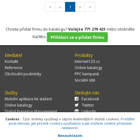
<
«
1
»
>
Chcete přidat firmu do katalogu?
Volejte 771 270 421
nebo stiskněte
tlačítko
Přihlásit se a přidat firmu
Mediatel
Produkty
Kontakt
Internet123.cz
Reference
Online katalogy
Obchodní podmínky
PPC kampaně
Sociální sítě
Služby
Sledujte nás
Mobilní aplikace ke stažení
Facebook
Online katalogy
Twitter
Digital Presence Management
LinkedIn
Více zákazníků
Cookies
- Tyto stránky využívají v zájmu kvalitnějších služeb cookies.
Pročtěte
podrobnosti, jak přesně cookies využíváme a jak můžete změnit příslušná
nastavení.
Nesouhlasím
© 2026 MEDIATEL CZ, s.r.o.,
Za Potokem 46/4, 106 00 Praha 10, tel.: