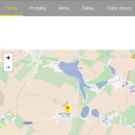
Firmy
Produkty
Menu
Články
Časté dotazy
+
-