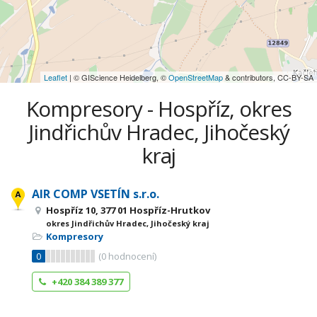
Leaflet
| © GIScience Heidelberg, ©
OpenStreetMap
& contributors, CC-BY-SA
Kompresory - Hospříz, okres
Jindřichův Hradec, Jihočeský
kraj
AIR COMP VSETÍN s.r.o.
Hospříz 10, 377 01 Hospříz-Hrutkov
okres Jindřichův Hradec, Jihočeský kraj
Kompresory
0
(
0
hodnocení)
+420 384 389 377