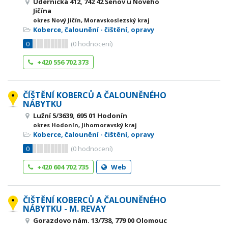
Údernická 412, 742 42 Šenov u Nového
Jičína
okres Nový Jičín, Moravskoslezský kraj
Koberce, čalounění - čištění, opravy
0
(
0
hodnocení)
+420 556 702 373
ČÍŠTĚNÍ KOBERCŮ A ČALOUNĚNÉHO
NÁBYTKU
Lužní 5/3639, 695 01 Hodonín
okres Hodonín, Jihomoravský kraj
Koberce, čalounění - čištění, opravy
0
(
0
hodnocení)
+420 604 702 735
Web
ČIŠTĚNÍ KOBERCŮ A ČALOUNĚNÉHO
NÁBYTKU - M. REVAY
Gorazdovo nám. 13/738, 779 00 Olomouc