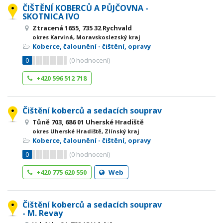
ČIŠTĚNÍ KOBERCŮ A PŮJČOVNA -
SKOTNICA IVO
Ztracená 1655, 735 32 Rychvald
okres Karviná, Moravskoslezský kraj
Koberce, čalounění - čištění, opravy
0
(
0
hodnocení)
+420 596 512 718
Čištění koberců a sedacích souprav
Tůně 703, 686 01 Uherské Hradiště
okres Uherské Hradiště, Zlínský kraj
Koberce, čalounění - čištění, opravy
0
(
0
hodnocení)
+420 775 620 550
Web
Čištění koberců a sedacích souprav
- M. Revay