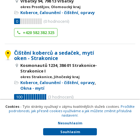
Vrbátky 94, 798 13 Vrbátky
okres Prostějov, Olomoucký kraj
Koberce, čalounění - čištění, opravy
0
(
0
hodnocení)
+420 582 382 325
Čištění koberců a sedaček, mytí
oken - Strakonice
Kosmonautů 1234, 386 01 Strakonice-
Strakonice I
okres Strakonice, Jihočeský kraj
Koberce, čalounění - čištění, opravy
,
Okna - mytí
100
(
3
hodnocení)
Cookies
- Tyto stránky využívají v zájmu kvalitnějších služeb cookies.
Pročtěte
+420 603 508 530
podrobnosti, jak přesně cookies využíváme a jak můžete změnit příslušná
nastavení.
Nesouhlasím
Čištění koberců Brno - Erik Polzer
Souhlasím
Mezírka 7, 602 00 Brno-Veveří