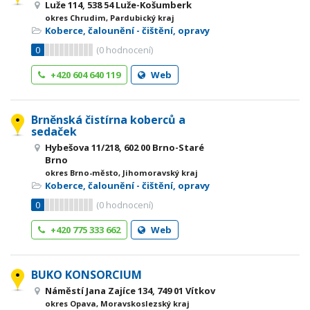
Luže 114, 538 54 Luže-Košumberk
okres Chrudim, Pardubický kraj
Koberce, čalounění - čištění, opravy
0
(
0
hodnocení)
+420 604 640 119
Web
Brněnská čistírna koberců a
sedaček
Hybešova 11/218, 602 00 Brno-Staré
Brno
okres Brno-město, Jihomoravský kraj
Koberce, čalounění - čištění, opravy
0
(
0
hodnocení)
+420 775 333 662
Web
BUKO KONSORCIUM
Náměstí Jana Zajíce 134, 749 01 Vítkov
okres Opava, Moravskoslezský kraj