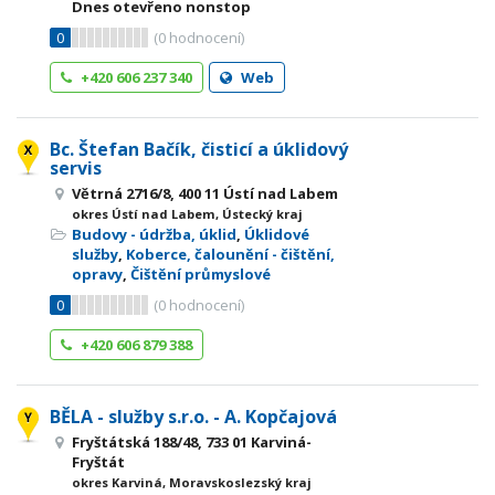
Dnes otevřeno nonstop
0
(
0
hodnocení)
+420 606 237 340
Web
Bc. Štefan Bačík, čisticí a úklidový
servis
Větrná 2716/8, 400 11 Ústí nad Labem
okres Ústí nad Labem, Ústecký kraj
Budovy - údržba, úklid
,
Úklidové
služby
,
Koberce, čalounění - čištění,
opravy
,
Čištění průmyslové
0
(
0
hodnocení)
+420 606 879 388
BĚLA - služby s.r.o. - A. Kopčajová
Fryštátská 188/48, 733 01 Karviná-
Fryštát
okres Karviná, Moravskoslezský kraj