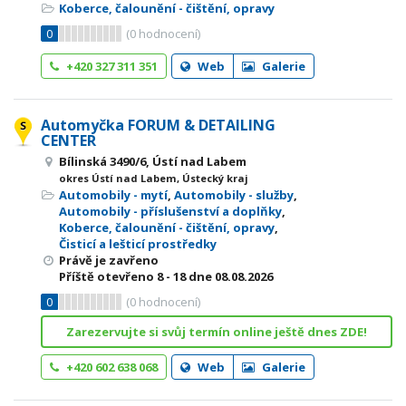
Koberce, čalounění - čištění, opravy
0
(
0
hodnocení)
+420 327 311 351
Web
Galerie
Automyčka FORUM & DETAILING
CENTER
Bílinská 3490/6, Ústí nad Labem
okres Ústí nad Labem, Ústecký kraj
Automobily - mytí
,
Automobily - služby
,
Automobily - příslušenství a doplňky
,
Koberce, čalounění - čištění, opravy
,
Čisticí a lešticí prostředky
Právě je zavřeno
Příště otevřeno
8 - 18
dne 08.08.2026
0
(
0
hodnocení)
Zarezervujte si svůj termín online ještě dnes ZDE!
+420 602 638 068
Web
Galerie