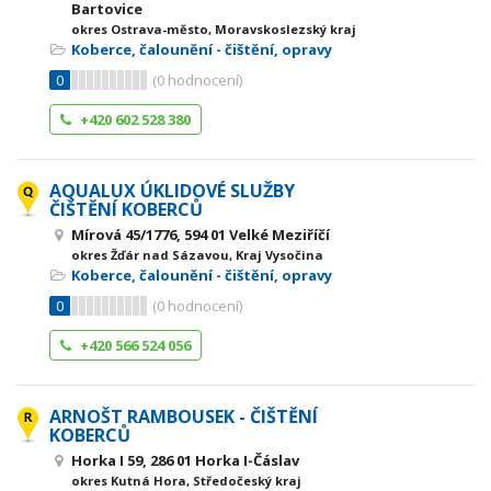
Bartovice
okres Ostrava-město, Moravskoslezský kraj
Koberce, čalounění - čištění, opravy
0
(
0
hodnocení)
+420 602 528 380
AQUALUX ÚKLIDOVÉ SLUŽBY
ČIŠTĚNÍ KOBERCŮ
Mírová 45/1776, 594 01 Velké Meziříčí
okres Žďár nad Sázavou, Kraj Vysočina
Koberce, čalounění - čištění, opravy
0
(
0
hodnocení)
+420 566 524 056
ARNOŠT RAMBOUSEK - ČIŠTĚNÍ
KOBERCŮ
Horka I 59, 286 01 Horka I-Čáslav
okres Kutná Hora, Středočeský kraj