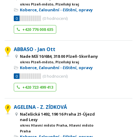
okres Plzeň-město, Plzeňský kraj
Koberce, čalounění - čištění, opravy
0
(
0
hodnocení)
+420 776 008 635
ABBASO - Jan Ott
Nade Mží 10/684, 318 00 Plzeň-Skvrňany
okres Plzeň-město, Plzeňský kraj
Koberce, čalounění - čištění, opravy
0
(
0
hodnocení)
+420 723 499 413
AGELENA - Z. ZÍDKOVÁ
Načešická 1492, 190 16 Praha 21-Újezd
nad Lesy
okres Hlavní město Praha, Hlavní město
Praha
Koberce, čalounění - čištění, opravy