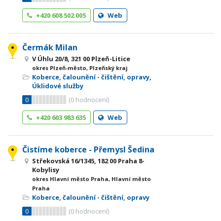
+420 608 502 005
Web
Čermák Milan
V Úhlu 20/8, 321 00 Plzeň-Litice
okres Plzeň-město, Plzeňský kraj
Koberce, čalounění - čištění, opravy
,
Úklidové služby
0
(
0
hodnocení)
+420 603 983 635
Web
Čistíme koberce - Přemysl Šedina
Střekovská 16/1345, 182 00 Praha 8-
Kobylisy
okres Hlavní město Praha, Hlavní město
Praha
Koberce, čalounění - čištění, opravy
0
(
0
hodnocení)