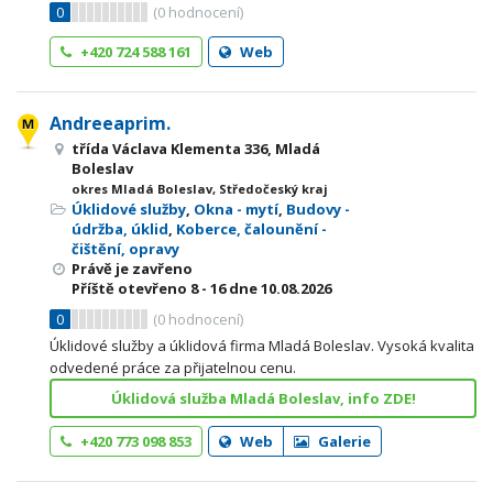
0
(
0
hodnocení)
+420 724 588 161
Web
Andreeaprim.
třída Václava Klementa 336, Mladá
Boleslav
okres Mladá Boleslav, Středočeský kraj
Úklidové služby
,
Okna - mytí
,
Budovy -
údržba, úklid
,
Koberce, čalounění -
čištění, opravy
Právě je zavřeno
Příště otevřeno
8 - 16
dne 10.08.2026
0
(
0
hodnocení)
Úklidové služby a úklidová firma Mladá Boleslav. Vysoká kvalita
odvedené práce za přijatelnou cenu.
Úklidová služba Mladá Boleslav, info ZDE!
+420 773 098 853
Web
Galerie