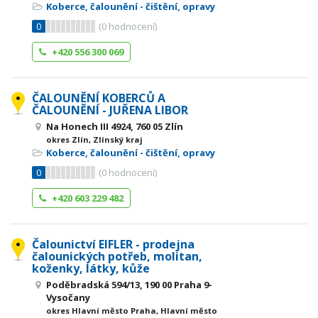
Koberce, čalounění - čištění, opravy
0
(
0
hodnocení)
+420 556 300 069
ČALOUNĚNÍ KOBERCŮ A
ČALOUNĚNÍ - JUŘENA LIBOR
Na Honech III 4924, 760 05 Zlín
okres Zlín, Zlínský kraj
Koberce, čalounění - čištění, opravy
0
(
0
hodnocení)
+420 603 229 482
Čalounictví EIFLER - prodejna
čalounických potřeb, molitan,
koženky, látky, kůže
Poděbradská 594/13, 190 00 Praha 9-
Vysočany
okres Hlavní město Praha, Hlavní město