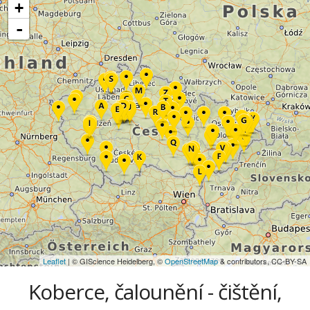
+
-
Leaflet
| © GIScience Heidelberg, ©
OpenStreetMap
& contributors, CC-BY-SA
Koberce, čalounění - čištění,