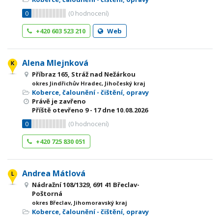
0
(
0
hodnocení)
+420 603 523 210
Web
Alena Mlejnková
Příbraz 165, Stráž nad Nežárkou
okres Jindřichův Hradec, Jihočeský kraj
Koberce, čalounění - čištění, opravy
Právě je zavřeno
Příště otevřeno
9 - 17
dne 10.08.2026
0
(
0
hodnocení)
+420 725 830 051
Andrea Mátlová
Nádražní 108/1329, 691 41 Břeclav-
Poštorná
okres Břeclav, Jihomoravský kraj
Koberce, čalounění - čištění, opravy