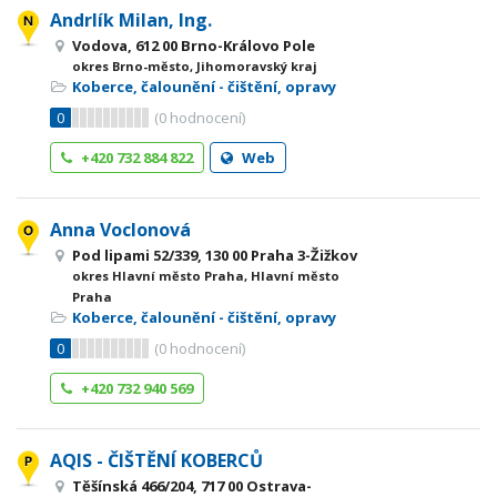
Andrlík Milan, Ing.
Vodova, 612 00 Brno-Královo Pole
okres Brno-město, Jihomoravský kraj
Koberce, čalounění - čištění, opravy
0
(
0
hodnocení)
+420 732 884 822
Web
Anna Voclonová
Pod lipami 52/339, 130 00 Praha 3-Žižkov
okres Hlavní město Praha, Hlavní město
Praha
Koberce, čalounění - čištění, opravy
0
(
0
hodnocení)
+420 732 940 569
AQIS - ČIŠTĚNÍ KOBERCŮ
Těšínská 466/204, 717 00 Ostrava-