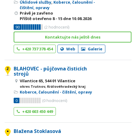
Úklidové služby
,
Koberce, čalounění -
čištění, opravy
Právě je zavřeno
Příště otevřeno
8 - 15
dne 10.08.2026
90
(
2
hodnocení)
Kontaktujte nás ještě dnes
+420 737 378 454
Web
Galerie
BLAHOVEC - půjčovna čisticích
strojů
Vilantice 65, 544 01 Vilantice
okres Trutnov, Královéhradecký kraj
Koberce, čalounění - čištění, opravy
0
(
0
hodnocení)
+420 603 450 449
Blažena Stoklasová