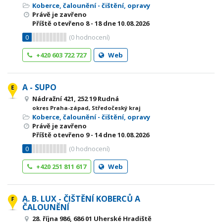
Koberce, čalounění - čištění, opravy
Právě je zavřeno
Příště otevřeno
8 - 18
dne 10.08.2026
0
(
0
hodnocení)
+420 603 722 727
Web
A - SUPO
Nádražní 421, 252 19 Rudná
okres Praha-západ, Středočeský kraj
Koberce, čalounění - čištění, opravy
Právě je zavřeno
Příště otevřeno
9 - 14
dne 10.08.2026
0
(
0
hodnocení)
+420 251 811 617
Web
A. B. LUX - ČIŠTĚNÍ KOBERCŮ A
ČALOUNĚNÍ
28. října 986, 686 01 Uherské Hradiště