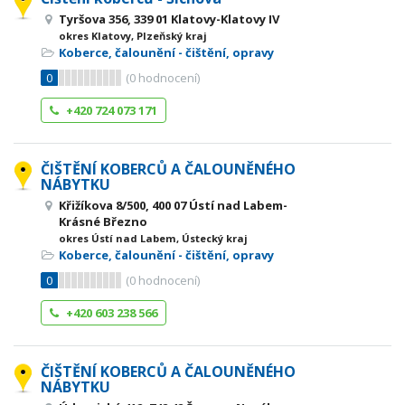
Tyršova 356, 339 01 Klatovy-Klatovy IV
okres Klatovy, Plzeňský kraj
Koberce, čalounění - čištění, opravy
0
(
0
hodnocení)
+420 724 073 171
ČIŠTĚNÍ KOBERCŮ A ČALOUNĚNÉHO
NÁBYTKU
Křižíkova 8/500, 400 07 Ústí nad Labem-
Krásné Březno
okres Ústí nad Labem, Ústecký kraj
Koberce, čalounění - čištění, opravy
0
(
0
hodnocení)
+420 603 238 566
ČIŠTĚNÍ KOBERCŮ A ČALOUNĚNÉHO
NÁBYTKU