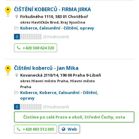
ČIŠTĚNÍ KOBERCŮ - FIRMA JIRKA
Firkušného 1110, 583 01 Chotěboř
okres Havlíčkův Brod, Kraj Vysočina
Koberce, čalounění - čištění, opravy
0
(
0
hodnocení)
+420 569 624 320
Čištění koberců - Jan Mika
Kovanecká 2110/14, 190 00 Praha 9-Libeň
okres Hlavní město Praha, Hlavní město
Praha
Koberce
,
Koberce, čalounění - čištění,
opravy
0
(
0
hodnocení)
Čistíme po celé Praze a okolí, Střední Čechy, osta
+420 603 512 005
Web