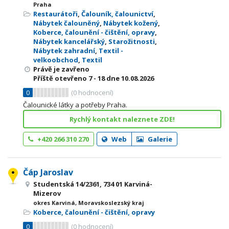
Praha
Restaurátoři
,
Čalouník, čalounictví
,
Nábytek čalouněný
,
Nábytek kožený
,
Koberce, čalounění - čištění, opravy
,
Nábytek kancelářský
,
Starožitnosti
,
Nábytek zahradní
,
Textil -
velkoobchod
,
Textil
Právě je zavřeno
Příště otevřeno
7 - 18
dne 10.08.2026
0
(
0
hodnocení)
Čalounické látky a potřeby Praha.
Rychlý kontakt naleznete ZDE!
+420 266 310 270
Web
Galerie
Čáp Jaroslav
Studentská 14/2361, 734 01 Karviná-
Mizerov
okres Karviná, Moravskoslezský kraj
Koberce, čalounění - čištění, opravy
0
(
0
hodnocení)