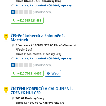
okres Olomouc, Olomoucký kraj
Koberce, čalounění - čištění, opravy
0
(
0
hodnocení)
+420 585 221 431
Čištění koberců a čalounění -
Martínek
Břeclavská 10/993, 323 00 Plzeň-Severní
Předměstí
okres Plzeň-město, Plzeňský kraj
Koberce, čalounění - čištění, opravy
0
(
0
hodnocení)
+420 776 314 057
Web
ČIŠTĚNÍ KOBERCŮ A ČALOUNĚNÍ -
ZDENĚK HULCER
360 01 Karlovy Vary
okres Karlovy Vary, Karlovarský kraj