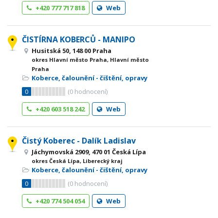
+420 777 717 818
Web
ČISTÍRNA KOBERCŮ - MANIPO
Husitská 50, 148 00 Praha
okres Hlavní město Praha, Hlavní město
Praha
Koberce, čalounění - čištění, opravy
0
(
0
hodnocení)
+420 603 518 242
Web
Čistý Koberec - Dalík Ladislav
Jáchymovská 2909, 470 01 Česká Lípa
okres Česká Lípa, Liberecký kraj
Koberce, čalounění - čištění, opravy
0
(
0
hodnocení)
+420 774 504 054
Web