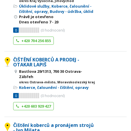
okres Kraj Vysočina, Jihovýchod
Úklidové služby
,
Koberce, čalounění -
čištění, opravy
,
Budovy - údržba, úklid
Právě je otevřeno
Dnes otevřeno
7 - 20
0
(
0
hodnocení)
+420 704 256 855
ČIŠTĚNÍ KOBERCŮ A PRODEJ -
OTAKAR LAPIŠ
Bastlova 29/1313, 700 30 Ostrava-
Zábřeh
okres Ostrava-město, Moravskoslezský kraj
Koberce, čalounění - čištění, opravy
0
(
0
hodnocení)
+420 603 929 427
Čištění koberců a pronájem strojů
- Ivo Milata