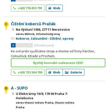
+420 776 810 791
Web
Čištění koberců Pražák
Na Výsluní 1306, 277 11 Neratovice
okres Mělník, Středočeský kraj
Koberce, čalounění - čištění, opravy
0
(
0
hodnocení)
Ke své práci využíváme stroje a chemie od firmy Kärcher,
Colourlock, Ktrade a Prochem.
Rychlý kontakt naleznete ZDE!
+420 732 504 700
Web
Galerie
A - SUPO
U Elektrárny 10/9, 170 00 Praha 7-
Holešovice
okres Hlavní město Praha, Hlavní město
Praha