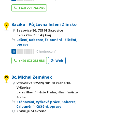
+420 272 744 286
Bazika - Půjčovna lešení Zlínsko
Sazovice 86, 763 01 Sazovice
okres Zlín, Zlínský kraj
Lešení
,
Koberce, čalounění - čištění,
opravy
0
(
0
hodnocení)
+420 603 281 986
Web
Bc. Michal Zemánek
Vršovická 925/28, 101 00 Praha 10-
Vršovice
okres Hlavní město Praha, Hlavní město
Praha
Stěhování
,
Výškové práce
,
Koberce,
čalounění - čištění, opravy
Právě je otevřeno