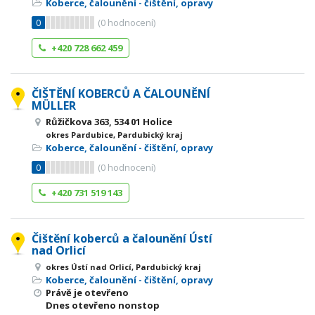
Koberce, čalounění - čištění, opravy
0
(
0
hodnocení)
+420 728 662 459
ČIŠTĚNÍ KOBERCŮ A ČALOUNĚNÍ
MÜLLER
Růžičkova 363, 534 01 Holice
okres Pardubice, Pardubický kraj
Koberce, čalounění - čištění, opravy
0
(
0
hodnocení)
+420 731 519 143
Čištění koberců a čalounění Ústí
nad Orlicí
okres Ústí nad Orlicí, Pardubický kraj
Koberce, čalounění - čištění, opravy
Právě je otevřeno
Dnes otevřeno nonstop