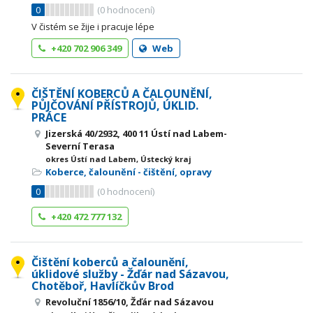
0
(
0
hodnocení)
V čistém se žije i pracuje lépe
+420 702 906 349
Web
ČIŠTĚNÍ KOBERCŮ A ČALOUNĚNÍ,
PŮJČOVÁNÍ PŘÍSTROJŮ, ÚKLID.
PRÁCE
Jizerská 40/2932, 400 11 Ústí nad Labem-
Severní Terasa
okres Ústí nad Labem, Ústecký kraj
Koberce, čalounění - čištění, opravy
0
(
0
hodnocení)
+420 472 777 132
Čištění koberců a čalounění,
úklidové služby - Žďár nad Sázavou,
Chotěboř, Havlíčkův Brod
Revoluční 1856/10, Žďár nad Sázavou