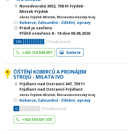
Novodvorská 3052, 738 01 Frýdek-
Místek-Frýdek
okres Frýdek-Místek, Moravskoslezský kraj
Koberce, čalounění - čištění, opravy
Právě je zavřeno
Příště otevřeno
8 - 18
dne 08.08.2026
100
(
1
hodnocení)
+420 724 848 607
Galerie
ČIŠTĚNÍ KOBERCŮ A PRONÁJEM
STROJŮ - MILATA IVO
Frýdlant nad Ostravicí 447, 739 11
Frýdlant nad Ostravicí-Frýdlant
okres Frýdek-Místek, Moravskoslezský kraj
Koberce, čalounění - čištění, opravy
0
(
0
hodnocení)
+420 558 631 535