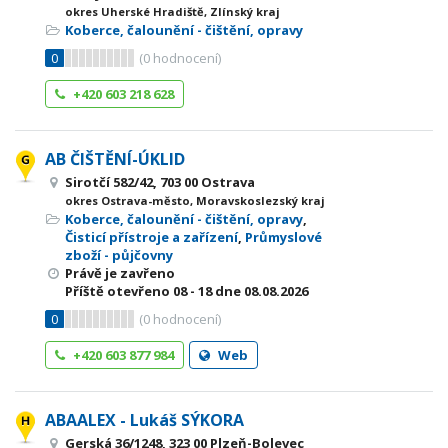
okres Uherské Hradiště, Zlínský kraj
Koberce, čalounění - čištění, opravy
0
(
0
hodnocení)
+420 603 218 628
AB ČIŠTĚNÍ-ÚKLID
Sirotčí 582/42, 703 00 Ostrava
okres Ostrava-město, Moravskoslezský kraj
Koberce, čalounění - čištění, opravy
,
Čisticí přístroje a zařízení
,
Průmyslové
zboží - půjčovny
Právě je zavřeno
Příště otevřeno
08 - 18
dne 08.08.2026
0
(
0
hodnocení)
+420 603 877 984
Web
ABAALEX - Lukáš SÝKORA
Gerská 36/1248, 323 00 Plzeň-Bolevec