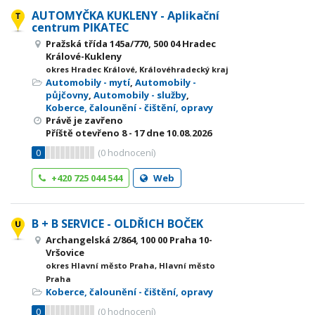
AUTOMYČKA KUKLENY - Aplikační
centrum PIKATEC
Pražská třída 145a/770, 500 04 Hradec
Králové-Kukleny
okres Hradec Králové, Královéhradecký kraj
Automobily - mytí
,
Automobily -
půjčovny
,
Automobily - služby
,
Koberce, čalounění - čištění, opravy
Právě je zavřeno
Příště otevřeno
8 - 17
dne 10.08.2026
0
(
0
hodnocení)
+420 725 044 544
Web
B + B SERVICE - OLDŘICH BOČEK
Archangelská 2/864, 100 00 Praha 10-
Vršovice
okres Hlavní město Praha, Hlavní město
Praha
Koberce, čalounění - čištění, opravy
0
(
0
hodnocení)