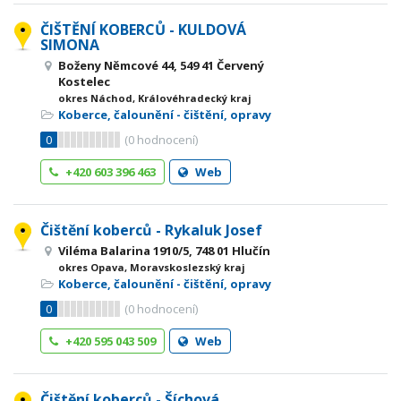
ČIŠTĚNÍ KOBERCŮ - KULDOVÁ
SIMONA
Boženy Němcové 44, 549 41 Červený
Kostelec
okres Náchod, Královéhradecký kraj
Koberce, čalounění - čištění, opravy
0
(
0
hodnocení)
+420 603 396 463
Web
Čištění koberců - Rykaluk Josef
Viléma Balarina 1910/5, 748 01 Hlučín
okres Opava, Moravskoslezský kraj
Koberce, čalounění - čištění, opravy
0
(
0
hodnocení)
+420 595 043 509
Web
Čištění koberců - Šíchová