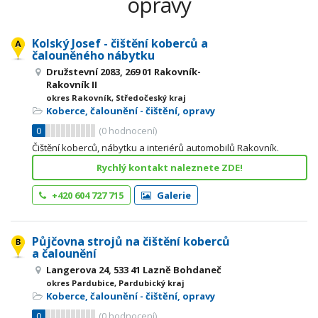
opravy
Kolský Josef - čištění koberců a
čalouněného nábytku
Družstevní 2083, 269 01 Rakovník-
Rakovník II
okres Rakovník, Středočeský kraj
Koberce, čalounění - čištění, opravy
0
(
0
hodnocení)
Čištění koberců, nábytku a interiérů automobilů Rakovník.
Rychlý kontakt naleznete ZDE!
+420 604 727 715
Galerie
Půjčovna strojů na čištění koberců
a čalounění
Langerova 24, 533 41 Lazně Bohdaneč
okres Pardubice, Pardubický kraj
Koberce, čalounění - čištění, opravy
0
(
0
hodnocení)