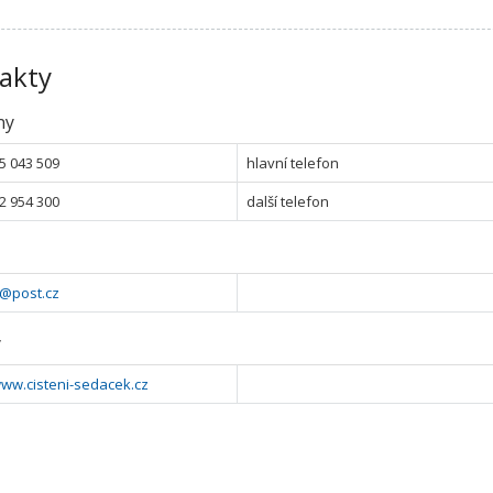
akty
ny
5 043 509
hlavní telefon
2 954 300
další telefon
k@post.cz
y
www.cisteni-sedacek.cz