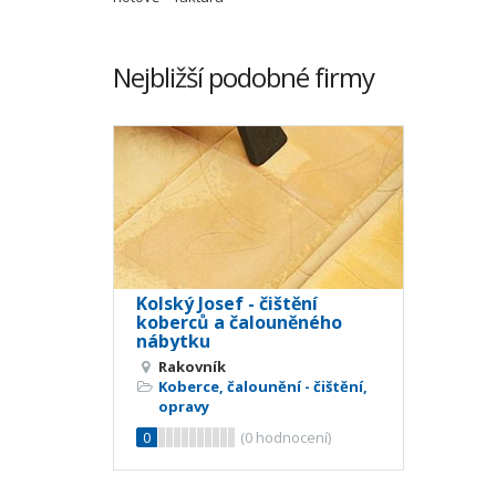
Nejbližší podobné firmy
Kolský Josef - čištění
koberců a čalouněného
nábytku
Rakovník
Koberce, čalounění - čištění,
opravy
0
(
0
hodnocení)