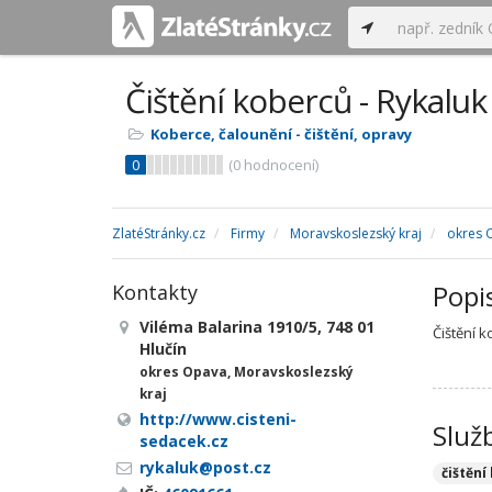
Čištění koberců - Rykaluk
Koberce, čalounění - čištění, opravy
0
(
0
hodnocení)
ZlatéStránky.cz
Firmy
Moravskoslezský kraj
okres 
Popi
Kontakty
Viléma Balarina 1910/5, 748 01
Čištění k
Hlučín
okres Opava, Moravskoslezský
kraj
http://www.cisteni-
Služ
sedacek.cz
rykaluk@post.cz
čištění