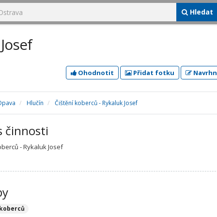
Hledat
 Josef
Ohodnotit
Přidat fotku
Navrhn
Opava
Hlučín
Čištění koberců - Rykaluk Josef
s činnosti
oberců - Rykaluk Josef
by
 koberců