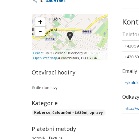
IČ:
46091661
Kont
+
-
Telefo
+420 59
Leaflet
| © GIScience Heidelberg, ©
+420 60
OpenStreetMap
& contributors, CC-BY-SA
Emaily
Otevírací hodiny
rykalu
dle domluvy
Odkaz
Kategorie
http://
Koberce, čalounění - čištění, opravy
Platební metody
hotově
faktura