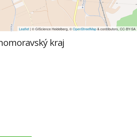
Leaflet
| © GIScience Heidelberg, ©
OpenStreetMap
& contributors, CC-BY-SA
ihomoravský kraj