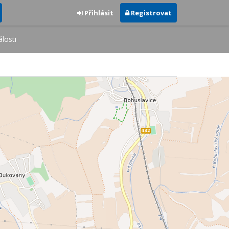
Přihlásit
Registrovat
losti