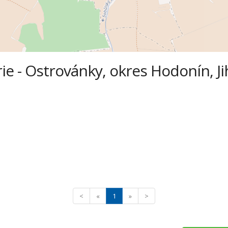
ie - Ostrovánky, okres Hodonín, J
<
«
1
»
>