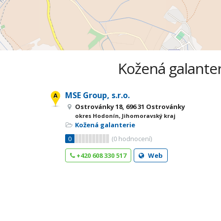
Kožená galanter
MSE Group, s.r.o.
Ostrovánky 18, 696 31 Ostrovánky
okres Hodonín, Jihomoravský kraj
Kožená galanterie
0
(
0
hodnocení)
+420 608 330 517
Web