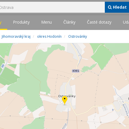
Hledat
y
Produkty
Menu
Články
Časté dotazy
Udá
Jihomoravský kraj
okres Hodonín
Ostrovánky