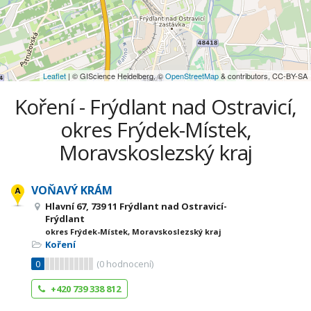
Leaflet
| © GIScience Heidelberg, ©
OpenStreetMap
& contributors, CC-BY-SA
Koření - Frýdlant nad Ostravicí,
okres Frýdek-Místek,
Moravskoslezský kraj
VOŇAVÝ KRÁM
Hlavní 67, 739 11 Frýdlant nad Ostravicí-
Frýdlant
okres Frýdek-Místek, Moravskoslezský kraj
Koření
0
(
0
hodnocení)
+420 739 338 812