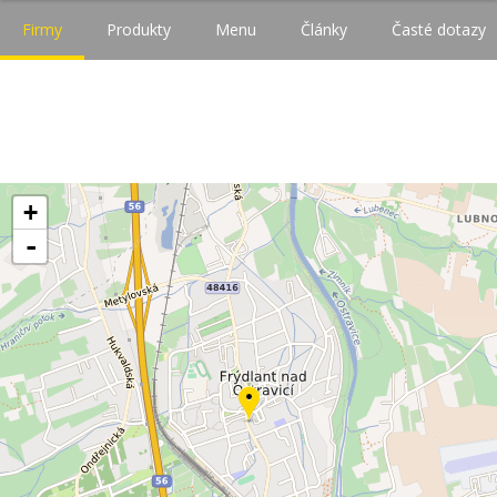
Firmy
Produkty
Menu
Články
Časté dotazy
+
-