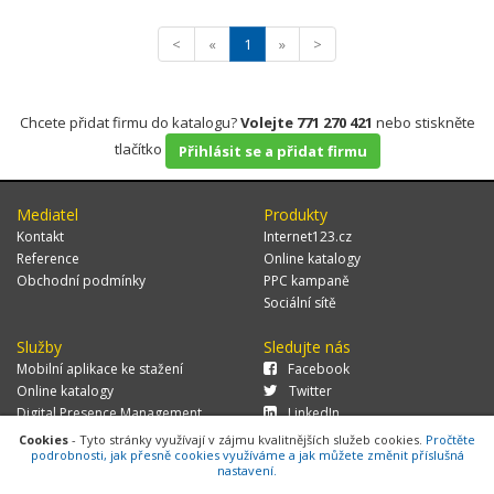
<
«
1
»
>
Chcete přidat firmu do katalogu?
Volejte 771 270 421
nebo stiskněte
tlačítko
Přihlásit se a přidat firmu
Mediatel
Produkty
Kontakt
Internet123.cz
Reference
Online katalogy
Obchodní podmínky
PPC kampaně
Sociální sítě
Služby
Sledujte nás
Mobilní aplikace ke stažení
Facebook
Online katalogy
Twitter
Digital Presence Management
LinkedIn
Více zákazníků
Cookies
- Tyto stránky využívají v zájmu kvalitnějších služeb cookies.
Pročtěte
podrobnosti, jak přesně cookies využíváme a jak můžete změnit příslušná
nastavení.