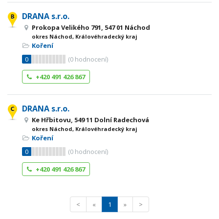
DRANA s.r.o.
Prokopa Velikého 791, 547 01 Náchod
okres Náchod, Královéhradecký kraj
Koření
0
(
0
hodnocení)
+420 491 426 867
DRANA s.r.o.
Ke Hřbitovu, 549 11 Dolní Radechová
okres Náchod, Královéhradecký kraj
Koření
0
(
0
hodnocení)
+420 491 426 867
<
«
1
»
>