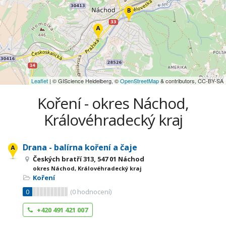
Leaflet
| © GIScience Heidelberg, ©
OpenStreetMap
& contributors, CC-BY-SA
Koření - okres Náchod,
Královéhradecký kraj
Drana - balírna koření a čaje
Českých bratří 313, 547 01 Náchod
okres Náchod, Královéhradecký kraj
Koření
0
(
0
hodnocení)
+420 491 421 007